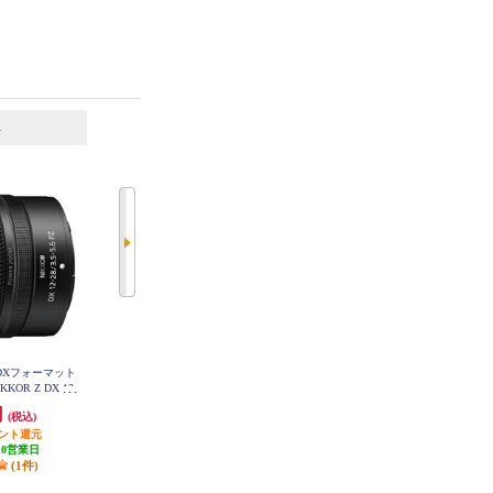
6
7
位
位
位
】DXフォーマット
Nikon カメラレンズ【マクロ/標準/
シグマ ミラーレス用ズームレンズ
OR Z DX 12-
マイクロレンズ/40mm/軽量/マイク
【APS-C 便利ズーム 10-18mm F/2.
Z VR NIKKORZ-D
ロレンズ】 AFSDXMC40G
8 DC DN ソニー用】 10-18-F28-DC
円
27,170円
107,800円
35-56PZVR
(税込)
(税込)
(税込)
-DN-C-SE
イント還元
1,358円分ポイント還元
発送目安:
3ヶ月
10営業日
発送目安:
3週間
(1件)
(2件)