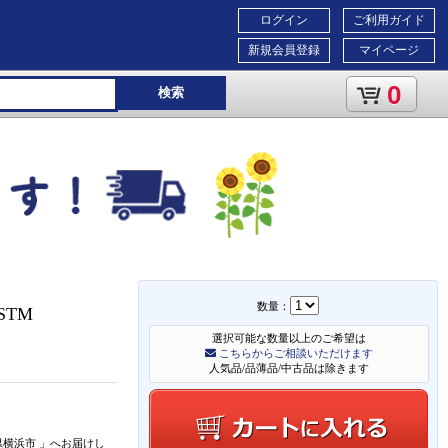
ログイン
ご利用ガイド
新規会員登録
マイページ
0
検索
数量：
SSTM
選択可能な数量以上のご希望は
こちらからご相談いただけます
人気品/品薄品/中古品は除きます
県横浜市
」
へお届けし