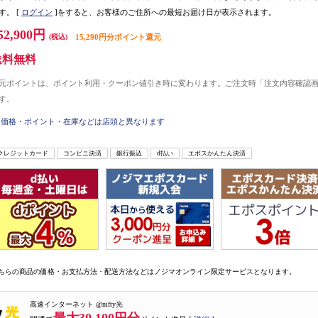
す。
[
ログイン
]をすると、お客様のご住所への最短お届け日が表示されます。
52,900円
(税込)
15,290円分ポイント還元
送料無料
元ポイントは、ポイント利用・クーポン値引き時に変わります。ご注文時「注文内容確認
す。
価格・ポイント・在庫などは店頭と異なります
クレジットカード
コンビニ決済
銀行振込
d払い
エポスかんたん決済
ちらの商品の価格・お支払方法・配送方法などはノジマオンライン限定サービスとなります。
高速インターネット @nifty光