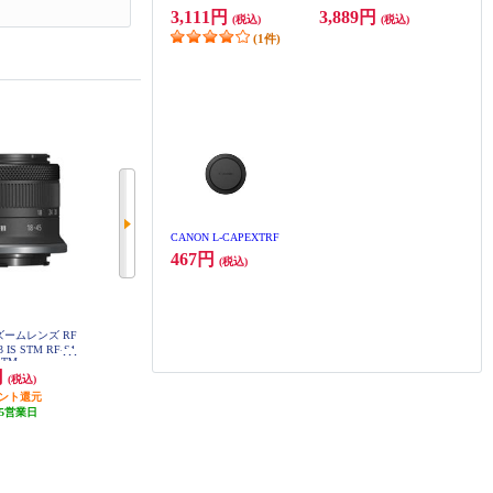
3,111円
3,889円
(税込)
(税込)
(1件)
CANON L-CAPEXTRF
467円
(税込)
ズームレンズ RF
Nikon 【標準】DXフォーマット用
Nikon 【フルサイズ】【標準ズー
.3 IS STM RF-S1
ズームレンズ NIKKOR Z DX 16-50
ム】FXフォーマット用ズームレン
SSTM
mm f/3.5-6.3 VR NZ-DX16-50F35-6
ズ NIKKOR Z 24-50mm f/4-6.3 NZ2
円
38,380円
48,000円
3VR
(税込)
(税込)
(税込)
4-50mm-f4-63
イント還元
1,919円分ポイント還元
発送目安:
10営業日
5営業日
発送目安:
10営業日