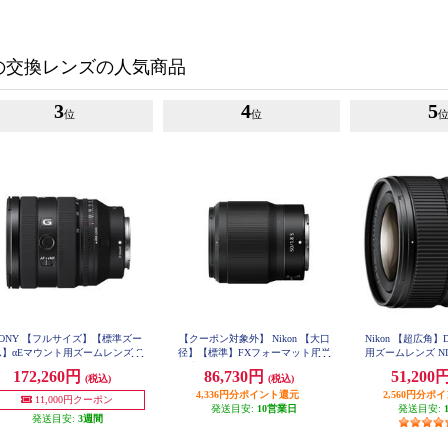
の交換レンズの人気商品
3
4
5
位
位
SONY 【フルサイズ】【標準ズー
【クーポン対象外】 Nikon 【大口
Nikon 【超広角
ム】αEマウント用ズームレンズ G
径】【標準】FXフォーマット用単
用ズームレンズ NIKK
28mm f/3.5-5.6 P
ンズ FE 20-70mm F4 G SEL2070
焦点レンズ NIKKOR Z 50mm f/1.8
172,260円
86,730円
51,200
X12-28mmf-
(税込)
(税込)
G
S NZ50F1.8S NZ50F18S
4,336円分ポイント還元
2,560円分ポ
11,000円クーポン
発送目安:
10営業日
発送目安:
発送目安:
3週間