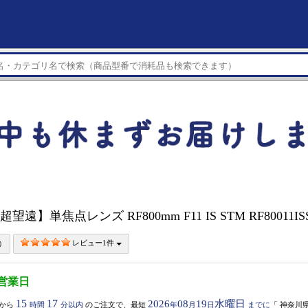
超望遠】単焦点レンズ RF800mm F11 IS STM RF80011I
レビュー1件
5営業日
15
17
2026
08
19
水曜日
から
時間
分以内
のご注文で、最短
年
月
日
までに
「
神奈川