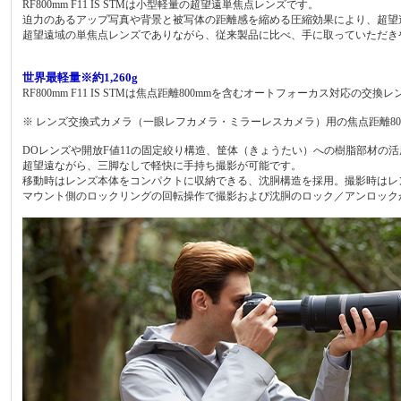
RF800mm F11 IS STMは小型軽量の超望遠単焦点レンズです。
迫力のあるアップ写真や背景と被写体の距離感を縮める圧縮効果により、超望
超望遠域の単焦点レンズでありながら、従来製品に比べ、手に取っていただき
世界最軽量※約1,260g
RF800mm F11 IS STMは焦点距離800mmを含むオートフォーカス対応の
※ レンズ交換式カメラ（一眼レフカメラ・ミラーレスカメラ）用の焦点距離80
DOレンズや開放F値11の固定絞り構造、筐体（きょうたい）への樹脂部材の
超望遠ながら、三脚なしで軽快に手持ち撮影が可能です。
移動時はレンズ本体をコンパクトに収納できる、沈胴構造を採用。撮影時はレ
マウント側のロックリングの回転操作で撮影および沈胴のロック／アンロック