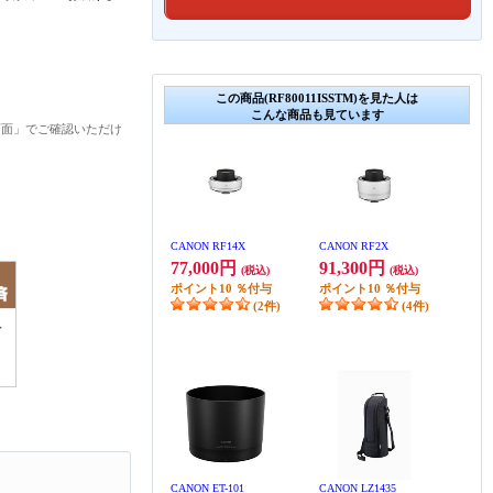
この商品(RF80011ISSTM)を見た人は
こんな商品も見ています
画面」でご確認いただけ
CANON RF14X
CANON RF2X
77,000円
91,300円
(税込)
(税込)
ポイント
10
％付与
ポイント
10
％付与
(2件)
(4件)
CANON ET-101
CANON LZ1435