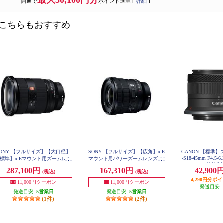
最大30,100円分
開通で
ポイント進呈 [
詳細
]
こちらもおすすめ
SONY 【フルサイズ】【大口径】
SONY 【フルサイズ】【広角】α E
CANON 【標準】
-S18-45mm F4.5-6
標準】α Eマウント用ズームレン
マウント用パワーズームレンズ FE
8-45I
PZ 16-35mm F4 G SELP1635G
 Gマスター FE 24-70mm F2.8 G
287,100円
167,310円
42,900
(税込)
(税込)
M II SEL2470GM2
4,290円分ポ
11,000円クーポン
11,000円クーポン
発送目安:
発送目安:
5営業日
発送目安:
5営業日
(1件)
(2件)