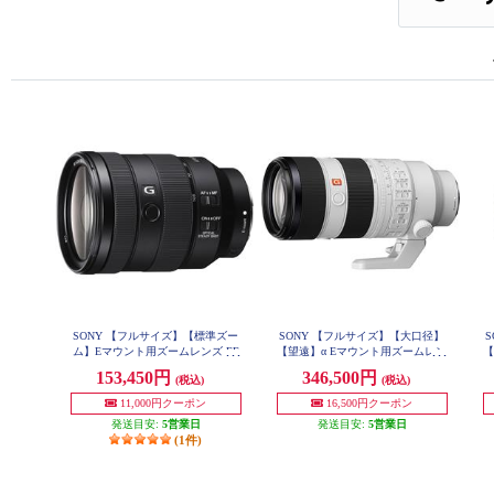
SONY 【フルサイズ】【標準ズー
SONY 【フルサイズ】【大口径】
ム】Eマウント用ズームレンズ FE
【望遠】α Eマウント用ズームレン
【
24-105mm F4 G OSS SEL24105G
ズ Gマスター FE 70-200mm F2.8 G
ズ
153,450円
346,500円
(税込)
(税込)
M OSS II SEL70200GM2
11,000円クーポン
16,500円クーポン
発送目安:
5営業日
発送目安:
5営業日
(1件)