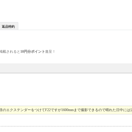
返品特約
掲載されると
10円分ポイント
進呈！
倍のエクステンダーをつけてF22ですが1600mmまで撮影できるので晴れた日中には