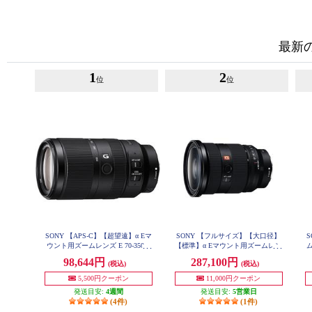
最新
1
2
位
位
SONY 【APS-C】【超望遠】α Eマ
SONY 【フルサイズ】【大口径】
ウント用ズームレンズ E 70-350m
【標準】α Eマウント用ズームレン
m F4.5-6.3 G OSS SEL70350G
ズ Gマスター FE 24-70mm F2.8 G
レ
98,644円
287,100円
(税込)
(税込)
M II SEL2470GM2
5,500円クーポン
11,000円クーポン
発送目安:
4週間
発送目安:
5営業日
(4件)
(1件)