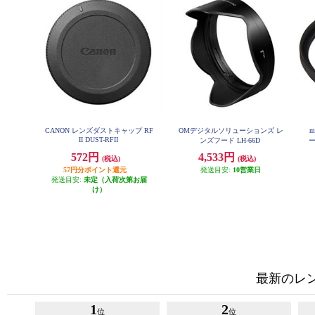
CANON レンズダストキャップ RF
OMデジタルソリューションズ レ
m
II DUST-RFII
ンズフード LH-66D
ー
m
572円
4,533円
(税込)
(税込)
57円分ポイント還元
発送目安:
10営業日
発送目安:
未定（入荷次第お届
け）
最新のレ
1
2
位
位