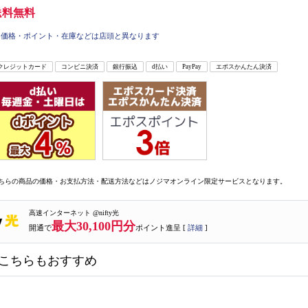
送料無料
価格・ポイント・在庫などは店頭と異なります
クレジットカード
コンビニ決済
銀行振込
d払い
PayPay
エポスかんたん決済
ちらの商品の価格・お支払方法・配送方法などはノジマオンライン限定サービスとなります。
高速インターネット @nifty光
最大30,100円分
開通で
ポイント進呈 [
詳細
]
こちらもおすすめ