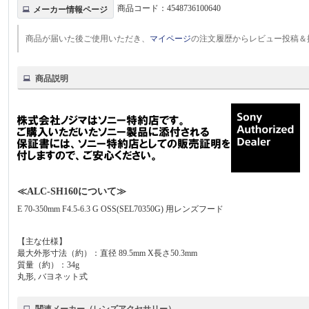
商品コード：
4548736100640
メーカー情報ページ
商品が届いた後ご使用いただき、
マイページ
の注文履歴からレビュー投稿＆
商品説明
≪ALC-SH160について≫
E 70-350mm F4.5-6.3 G OSS(SEL70350G) 用レンズフード
【主な仕様】
最大外形寸法（約）：直径 89.5mm X長さ50.3mm
質量（約）：34g
丸形, バヨネット式
関連メーカー（レンズアクセサリー）