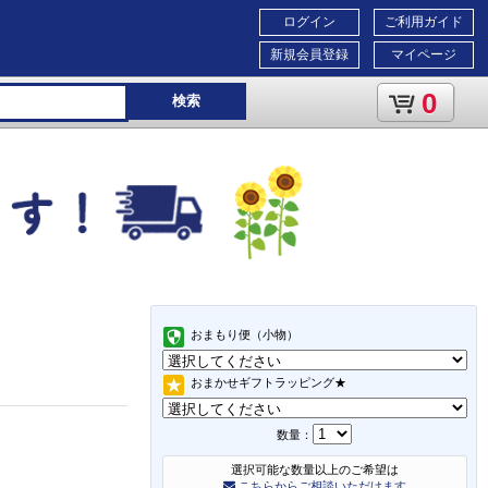
ログイン
ご利用ガイド
新規会員登録
マイページ
0
検索
おまもり便（小物）
おまかせギフトラッピング★
数量：
選択可能な数量以上のご希望は
こちらからご相談いただけます