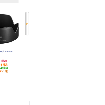
ード EW-60F
OLYMPUS ステップアップリング
OLYMPUS マクロレンズアダプタ
PSUR03
ー PMLA-EP01
円
2,839円
4,528円
(税込)
(税込)
(税込)
ント還元
発送目安:
10営業日
発送目安:
10営業日
5営業日
(1件)