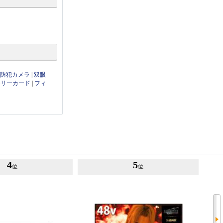
・防犯カメラ
|
双眼
モリーカード
|
フィ
4
5
位
位