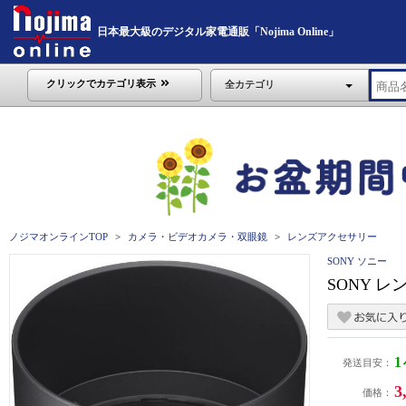
日本最大級のデジタル家電通販「Nojima Online」
クリックでカテゴリ表示
全カテゴリ
ノジマオンラインTOP
カメラ・ビデオカメラ・双眼鏡
レンズアクセサリー
SONY ソニー
SONY レ
発送目安：
3
価格：