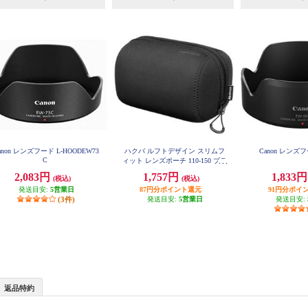
anon レンズフード L-HOODEW73
ハクバ ルフトデザイン スリムフ
Canon レンズフ
C
ィット レンズポーチ 110-150 ブラ
ック KLP-LS1115BK
2,083円
1,757円
1,833
(税込)
(税込)
発送目安:
5営業日
87円分ポイント還元
91円分ポイ
(3件)
発送目安:
5営業日
発送目安:
返品特約