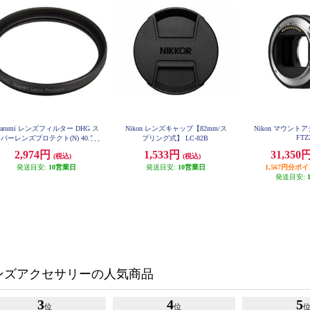
arumi レンズフィルター DHG ス
Nikon レンズキャップ【82mm/ス
Nikon マウントアダ
FTZ
パーレンズプロテクト(N) 40.5m
プリング式】 LC-82B
 ブラック 40_5MM-B-DHG-SLP
2,974円
1,533円
31,350
(税込)
(税込)
発送目安:
10営業日
発送目安:
10営業日
1,567円分ポ
発送目安:
ンズアクセサリーの人気商品
3
4
5
位
位