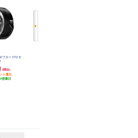
プター FTZ II
Nikon ニュートラルカラーNC 62m
Nikon レンズフィルター ニュート
2
m 62NC
ラルカラーNC 58mm 58NC
円
2,800円
1,840円
(税込)
(税込)
(税込)
イント還元
発送目安:
3週間
発送目安:
3週間
10営業日
6
7
位
位
位