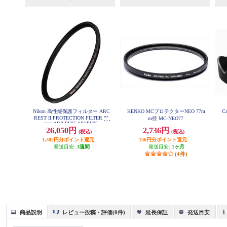
Nikon 高性能保護フィルター ARC
KENKO MCプロテクターNEO 77m
C
REST II PROTECTION FILTER 95
m径 MC-NEO77
mm ARII-PF95 AR2PF95
26,050円
2,736円
(税込)
(税込)
1,302円分ポイント還元
136円分ポイント還元
発送目安:
3週間
発送目安:
1ヶ月
(4件)
商品説明
レビュー投稿・評価(0件)
延長保証
発送目安