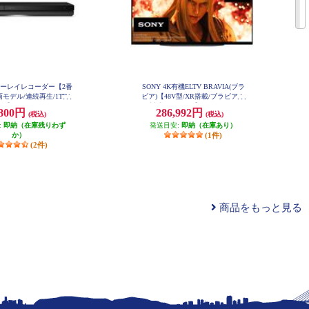
ブルーレイレコーダー【2番
SONY 4K有機ELTV BRAVIA(ブラ
モデル/連続再生/1TB/
ビア)【48V型/XR搭載/ブラビアカ
】 BDZ-ZW1900
ム対応/GoogleTV】 XRJ-48A90K
,800円
286,992円
(税込)
(税込)
:
即納（在庫残りわず
発送目安:
即納（在庫あり）
か）
(1件)
(2件)
商品をもっと見る