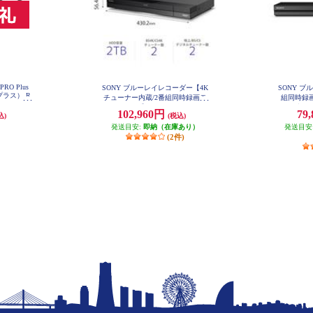
PRO Plus
SONY ブルーレイレコーダー【4K
SONY 
ラス） R
チューナー内蔵/2番組同時録画モ
組同時録画
デル/2TB】 BDZ-FBW2200
ブラック
102,960円
79
込)
(税込)
発送目安:
即納（在庫あり）
発送目安
(2件)