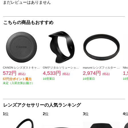
まだレビューはありません
こちらの商品もおすすめ
CANON レンズダストキャップ RF II DUST-RFII
OMデジタルソリューションズ レンズフード LH-66D
marumi レンズフィルター DHG スーパーレンズプロテクト(N) 40.5mm ブラック 40_5MM-B-DHG-SLP
572円
4,533円
2,974円
1
(税込)
(税込)
(税込)
57円分ポイント還元
10営業日
10営業日
10
未定（入荷次第お届け）
レンズアクセサリーの人気ランキング
1
位
2
位
3
位
4