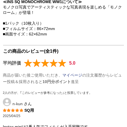
≪INS SQ MONOCHROME WW1について≫
モノクロ写真でアーティスティックな写真表現を楽しめる「モノク
ローム」が登場！
■1パック（10枚入り）
■フィルムサイズ：86×72mm
■画面サイズ：62×62mm
この商品のレビュー(全1件)
平均評価
5.0
商品が届いた後ご使用いただき、
マイページ
の注文履歴からレビュ
ー投稿＆採用されると
10円分ポイント
進呈
2人の方が、｢このレビューが参考になった｣と投票しています。
n-kun
さん
SQ用
2025/04/25
Instax miniは1番人気でフィルムが入手困難です。