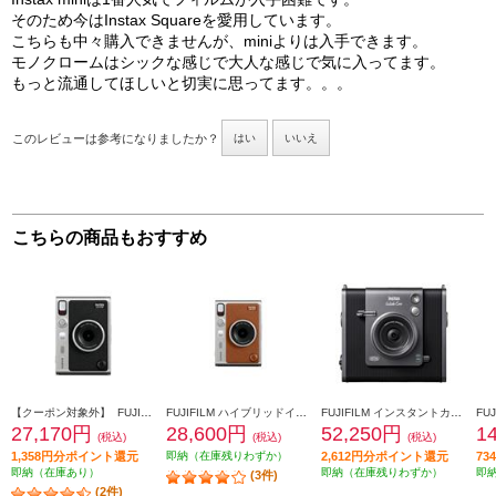
そのため今はInstax Squareを愛用しています。
こちらも中々購入できませんが、miniよりは入手できます。
モノクロームはシックな感じで大人な感じで気に入ってます。
もっと流通してほしいと切実に思ってます。。。
このレビューは参考になりましたか？
はい
いいえ
こちらの商品もおすすめ
【クーポン対象外】 FUJIFILM ハイブリッドインスタントカメラ INSTAX mini Evo（インスタックスミニエボ）ブラック INS-mini-EVO-BK-C
FUJIFILM ハイブリッドインスタントカメラ INSTAX mini Evo（インスタックスミニエボ）ブラウン INS-mini-EVO-BR-C
FUJIFILM インスタントカメラ チェキ instax WIDE Evo ブラック INS-WIDE-EVO-BK
27,170円
28,600円
52,250円
1
(税込)
(税込)
(税込)
1,358円分ポイント還元
即納（在庫残りわずか）
2,612円分ポイント還元
7
即納（在庫あり）
即納（在庫残りわずか）
即
(3件)
(2件)