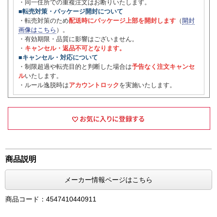
・同一住所での重複注文はお断りいたします。
■転売対策・パッケージ開封について
・転売対策のため
配送時にパッケージ上部を開封します
（
開封
画像はこちら
）。
・有効期限・品質に影響はございません。
・
キャンセル・返品不可となります。
■キャンセル・対応について
・制限超過や転売目的と判断した場合は
予告なく注文キャンセ
ル
いたします。
・ルール逸脱時は
アカウントロック
を実施いたします。
商品説明
メーカー情報ページはこちら
商品コード：4547410440911