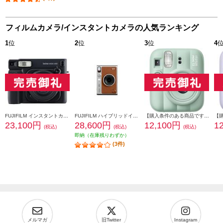
フィルムカメラ/インスタントカメラの人気ランキング
1
位
2
位
3
位
4
FUJIFILM インスタントカメラ チェキ instax WIDE 400 ブラック INSWIDE400-BLK
FUJIFILM ハイブリッドインスタントカメラ INSTAX mini Evo（インスタックスミニエボ）ブラウン INS-mini-EVO-BR-C
【購入条件のある商品です】 FUJIFILM インスタントカメラ チェキ instax mini 13 グリーン INSMINI13GREEN
23,100円
28,600円
12,100円
1
(税込)
(税込)
(税込)
即納（在庫残りわずか）
(3件)
メルマガ
旧Twitter
Instagram