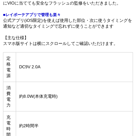
にVIOに当てても安全なフラッシュの監修をいただきました。
■レイボーテアプリで管理も楽々
公式アプリ(iOS限定)を使えば使用した部位・次に使うタイミングを
通知など適切なタイミングで忘れずに使うことができます
【主な仕様】
スマホ版サイトは横にスクロールしてご確認いただけます。
定
格
DC9V 2.0A
電
源
消
費
約8.0W(本体充電時)
電
力
充
電
約2時間半
時
間