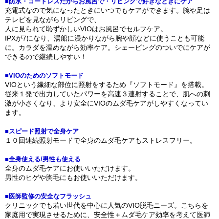
■防水・コードレスだからお風呂で・リビングで好きなときにケア
充電式なので気になったときにいつでもケアができます。腕や足は
テレビを見ながらリビングで、
人に見られて恥ずかしいVIOはお風呂でセルフケア。
IPXが7になり、湯船に浸かりながら腕や顔などに使うことも可能
に。カラダを温めながら効率ケア。シェービングのついでにケアが
できるので継続しやすい！
■VIOのためのソフトモード
VIOという繊細な部位に照射をするため『ソフトモード』を搭載。
従来１発で出力していたパワーを高速３連射することで、肌への刺
激が小さくなり、より安全にVIOのムダ毛ケアがしやすくなってい
ます。
■スピード照射で全身ケア
１０回連続照射モードで全身のムダ毛ケアもストレスフリー。
■全身使える/男性も使える
全身のムダ毛ケアにお使いいただけます。
男性のヒゲや胸毛にもお使いいただけます。
■医師監修の安全なフラッシュ
クリニックでも若い世代を中心に人気のVIO脱毛ニーズ。こちらを
家庭用で実現させるために、安全性＋ムダ毛ケア効率を考えて医師