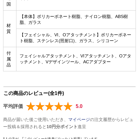
国
【本体】ポリカーボネート樹脂、ナイロン樹脂、ABS樹
脂、ガラス
材
質
【フェイシャル、VI、Oアタッチメント】ポリカーボネー
ト樹脂、ステンレス(照射口)、ガラス、シリコーン
付
フェイシャルアタッチメント、VIアタッチメント、Oアタ
属
ッチメント、Vデザインツール、ACアダプター
品
この商品のレビュー(全1件)
平均評価
5.0
商品が届いた後ご使用いただき、
マイページ
の注文履歴からレビュ
ー投稿＆採用されると
10円分ポイント
進呈
5人の方が、｢このレビューが参考になった｣と投票しています。