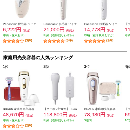
Panasonic 脱毛器 ソイエ ES-WS35-P
Panasonic 脱毛器 ソイエ【肌にやさしく脱毛/使った瞬間ツルツル肌へ/押しつけ防止センサー/ピンク】 ES-EY8A-P
Panasonic 脱毛器 ソイエ【肌にやさしく脱毛/使った瞬間ツルツル肌へ/押しつけ防止センサー/ホワイト】 ES-EY4A-W
6,222円
21,000円
14,778円
1
(税込)
(税込)
(税込)
即納（在庫あり）
即納（在庫残りわずか）
即納（在庫残りわずか）
即
(3件)
(3件)
(1件)
家庭用光美容器の人気ランキング
1
位
2
位
3
位
4
BRAUN 家庭用光美容器 シルクエキスパートPro5【フラッシュ自動調節/VIO対応/3モード】 PL5268
【クーポン対象外】 Panasonic スムースエピ パワー&クール VIO 太い毛 グレー ES-WG0B-H
BRAUN 家庭用光美容器 スキンアイエキスパート Pro7【AIおうちサロン/VIO対応】 PL7243
48,670円
118,800円
78,980円
6
(税込)
(税込)
(税込)
即納（在庫あり）
即納（在庫残りわずか）
3週間
10
(2件)