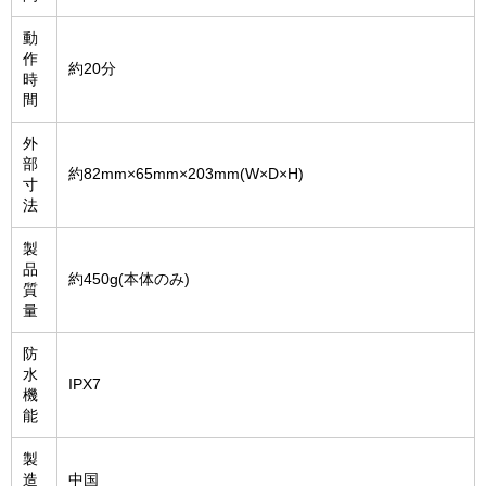
動
作
約20分
時
間
外
部
約82mm×65mm×203mm(W×D×H)
寸
法
製
品
約450g(本体のみ)
質
量
防
水
IPX7
機
能
製
造
中国