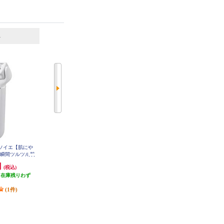
6
7
位
位
位
毛器 ソイエ【肌にや
Panasonic 脱毛器 ソイエ ES-WS35-
【数量限定特価】 Panasonic 光脱
P
た瞬間ツルツル肌
毛器 光エステ ベーシックモデル
センサー/ホワイ
【VIO対応】+VIO専用シェーバー
円
6,222円
39,758円
(税込)
(税込)
(税込)
Y4A-W
VIOフェリエ【乾電池式/ドライ剃
（在庫残りわず
発送目安:
即納（在庫あり）
り/防水仕様/グレー調】セット ES
WP88N-WV62H-ESET
）
(3件)
(1件)