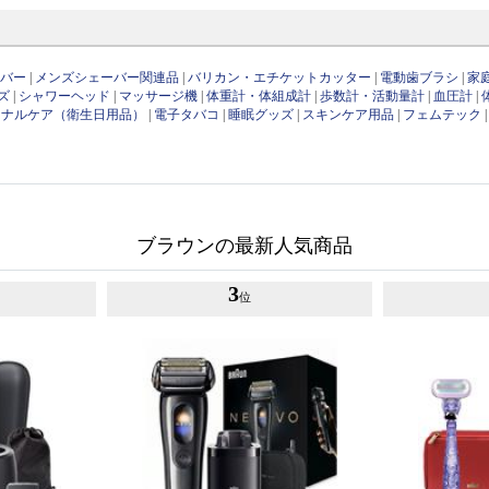
ーバー
|
メンズシェーバー関連品
|
バリカン・エチケットカッター
|
電動歯ブラシ
|
家
ズ
|
シャワーヘッド
|
マッサージ機
|
体重計・体組成計
|
歩数計・活動量計
|
血圧計
|
ソナルケア（衛生日用品）
|
電子タバコ
|
睡眠グッズ
|
スキンケア用品
|
フェムテック
ブラウンの最新人気商品
3
位