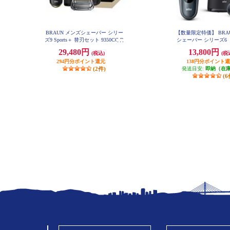
BRAUN メンズシェーバー シリー
【数量限定特価】 BRA
ズ9 Sports＋ 替刃セット 9350CC-B
シェーバー シリーズ6【
SP
ルコール洗浄器/お風呂
29,480円
13,800円
(税込)
(税
充電式/ブラック】 61-N7
294円分ポイント還元
138円分ポイント
(2件)
発送目安:
即納（在
(6