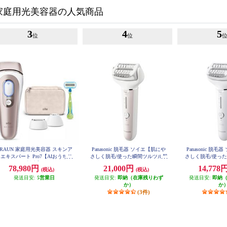
家庭用光美容器の人気商品
3
4
5
位
位
RAUN 家庭用光美容器 スキンア
Panasonic 脱毛器 ソイエ【肌にや
Panasonic 脱
エキスパート Pro7【AIおうちサ
さしく脱毛/使った瞬間ツルツル肌
さしく脱毛/使っ
ロン/VIO対応】 PL7243
へ/押しつけ防止センサー/ピン
へ/押しつけ防止
78,980円
21,000円
14,778
(税込)
(税込)
ク】 ES-EY8A-P
ト】 ES-E
発送目安:
5営業日
発送目安:
即納（在庫残りわず
発送目安:
即納
か）
か
(3件)