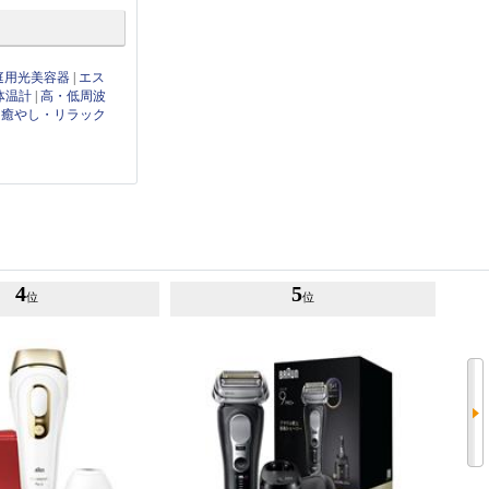
庭用光美容器
|
エス
体温計
|
高・低周波
|
癒やし・リラック
4
5
位
位