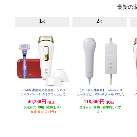
最新の
1
2
位
位
BRAUN 家庭用光美容器 シルク
【クーポン対象外】 Panasonic ス
B
エキスパートPro5【フラッシュ自
ムースエピ パワー&クール VIO 太
イ
動調節/VIO対応/3モード】 PL526
い毛 グレー ES-WG0B-H
49,280円
118,800円
(税込)
(税込)
8
発送目安:
即納（在庫あり）
発送目安:
即納（在庫残りわず
(2件)
か）