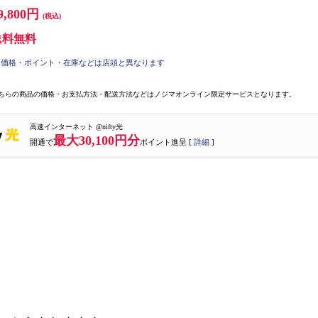
9,800円
(税込)
送料無料
価格・ポイント・在庫などは店頭と異なります
ちらの商品の価格・お支払方法・配送方法などはノジマオンライン限定サービスとなります。
高速インターネット @nifty光
最大30,100円分
開通で
ポイント進呈 [
詳細
]