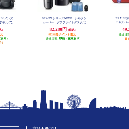
UN メンズ
BRAUN シリーズNEVO シルクシ
BRAUN
3枚刃/ア
ェーバー グラファイトダスク N
エキスパー
EVO11010C
剃り対応/
動調節/VI
82,280円
49
込)
(税込)
200CC-V
還元
822円分ポイント還元
発送目
庫あり）
発送目安:
即納（在庫あり）
件)
商品カテゴリ