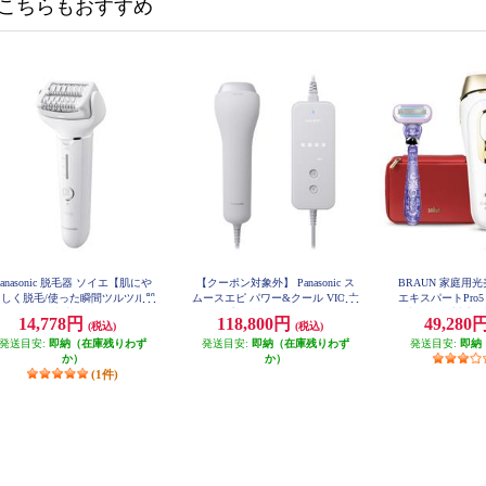
こちらもおすすめ
Panasonic 脱毛器 ソイエ【肌にや
【クーポン対象外】 Panasonic ス
BRAUN 家庭用
さしく脱毛/使った瞬間ツルツル肌
ムースエピ パワー&クール VIO 太
エキスパートPro
へ/押しつけ防止センサー/ホワイ
い毛 グレー ES-WG0B-H
動調節/VIO対応/3
14,778円
118,800円
49,280
(税込)
(税込)
8
ト】 ES-EY4A-W
発送目安:
即納（在庫残りわず
発送目安:
即納（在庫残りわず
発送目安:
即納
か）
か）
(1件)