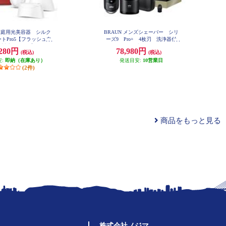
 家庭用光美容器 シルク
BRAUN メンズシェーバー シリ
トPro5【フラッシュ自
ーズ9 Pro+ 4枚刃 洗浄器付
O対応/3モード】 PL526
き マットブラック 9660CC
,280円
78,980円
(税込)
(税込)
8
安:
即納（在庫あり）
発送目安:
10営業日
(2件)
商品をもっと見る
株式会社ノジマ