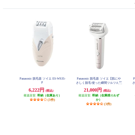
Panasonic 脱毛器 ソイエ ES-WS35-
Panasonic 脱毛器 ソイエ【肌にや
P
さしく脱毛/使った瞬間ツルツル肌
へ/押しつけ防止センサー/ピン
6,222円
21,000円
(税込)
(税込)
ク】 ES-EY8A-P
発送目安:
即納（在庫あり）
発送目安:
即納（在庫残りわず
(3件)
か）
(3件)