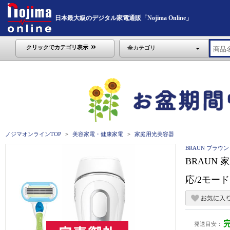
日本最大級のデジタル家電通販「Nojima Online」
クリックでカテゴリ表示
全カテゴリ
ノジマオンラインTOP
美容家電・健康家電
家庭用光美容器
BRAUN ブラウン
BRAUN
応/2モード】
発送目安：