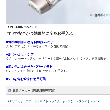
＜PL3138について＞
自宅で安全かつ効果的に全身お手入れ
■毎秒80回肌の色を自動読み取り
スキンプロセンサーが照射パワーを自動で調節
■肌にやさしくケア
やさしさモードを選んでデリケートな部分も肌にやさしくケア。医療機関テス
■肌の色にあわせたパワーで照射
UVフィルター搭載で、肌にやさしくお手入れ。
■VIOを含む全身に使用可能
関連メーカー（家庭用光美容器）
パナソニック
|
ブラウン
|
マイトレックス
|
ヤーマン
|
エスケイジャパン