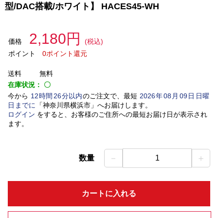
型/DAC搭載/ホワイト】 HACES45-WH
2,180円
価格
(税込)
ポイント
0ポイント還元
送料
無料
在庫状況：
〇
今から
12
時間
26
分以内
のご注文で、最短
2026
年
08
月
09
日
日曜
日
までに
「
神奈川県横浜市
」
へお届けします。
ログイン
をすると、お客様のご住所への最短お届け日が表示され
ます。
－
＋
数量
1
カートに入れる