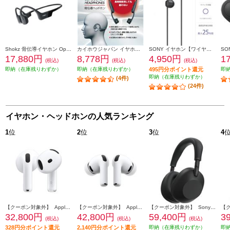
Shokz 骨伝導イヤホン OpenRun【マイク対応 / Bluetooth/ブラック】 SKZEP000003
カイホウジャパン イヤホン【ワイヤレス/Bluetooth/骨伝導/ブラック】 UU60
SONY イヤホン【ワイヤレス(ネックバンド)/Bluetooth/リモコン・マイク対応/最大25時間再生/ブラック】 WI-C100-BZ
17,880円
8,778円
4,950円
1
(税込)
(税込)
(税込)
即納（在庫残りわずか）
即納（在庫残りわずか）
495円分ポイント還元
即
即納（在庫残りわずか）
(4件)
(24件)
イヤホン・ヘッドホンの人気ランキング
1
位
2
位
3
位
4
【クーポン対象外】 Apple AirPods4 第4世代 イヤホン ノイズキャンセリング機能 インイヤー 完全ワイヤレス 空間オーディオ MXP93J-A
【クーポン対象外】 Apple AirPodsPro3 ワイヤレス(左右分離)/Bluetooth/カナル型/ノイズキャンセリング/ホワイト MFHP4J-A
【クーポン対象外】 Sony ヘッドホン ワイヤレスノイズキャンセリングステレオヘッドセット【Bluetooth/ハイレゾ対応 /リモコン・マイク対応 /ブラック】 WH-1000XM6-BM
32,800円
42,800円
59,400円
3
(税込)
(税込)
(税込)
328円分ポイント還元
2,140円分ポイント還元
即納（在庫残りわずか）
即