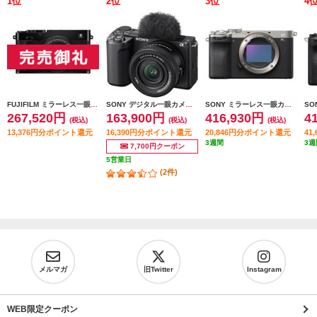
1
位
2
位
3
位
4
FUJIFILM ミラーレス一眼カメラ X-E5 XF23㎜レンズキット [ブラック/日英2か国語モデル] X-E5LK-23-B-JP
SONY デジタル一眼カメラ VLOGCAM ZV-E10 II(パワーズームレンズキット/ブラック) ZV-E10M2K-BQ
SONY ミラーレス一眼カメラ α7CR（アルファ7CR）ボディ シルバー ILCE-7CR-S
267,520円
163,900円
416,930円
4
(税込)
(税込)
(税込)
13,376円分ポイント還元
16,390円分ポイント還元
20,846円分ポイント還元
41
3週間
3週
7,700円クーポン
5営業日
(2件)
メルマガ
旧Twitter
Instagram
WEB限定クーポン