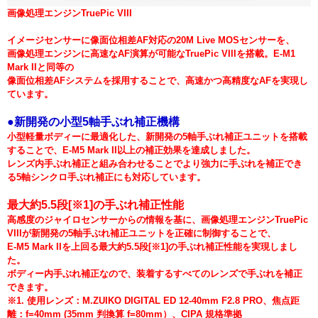
画像処理エンジンTruePic VIII
イメージセンサーに像面位相差AF対応の20M Live MOSセンサーを、
画像処理エンジンに高速なAF演算が可能なTruePic VIIIを搭載。E-M1
Mark IIと同等の
像面位相差AFシステムを採用することで、高速かつ高精度なAFを実現し
ています。
●新開発の小型5軸手ぶれ補正機構
小型軽量ボディーに最適化した、新開発の5軸手ぶれ補正ユニットを搭載
することで、E-M5 Mark II以上の補正効果を達成しました。
レンズ内手ぶれ補正と組み合わせることでより強力に手ぶれを補正でき
る5軸シンクロ手ぶれ補正にも対応しています。
最大約5.5段[※1]の手ぶれ補正性能
高感度のジャイロセンサーからの情報を基に、画像処理エンジンTruePic
VIIIが新開発の5軸手ぶれ補正ユニットを正確に制御することで、
E-M5 Mark IIを上回る最大約5.5段[※1]の手ぶれ補正性能を実現しまし
た。
ボディー内手ぶれ補正なので、装着するすべてのレンズで手ぶれを補正
できます。
※1. 使用レンズ：M.ZUIKO DIGITAL ED 12-40mm F2.8 PRO、焦点距
離：f=40mm (35mm 判換算 f=80mm）、CIPA 規格準拠