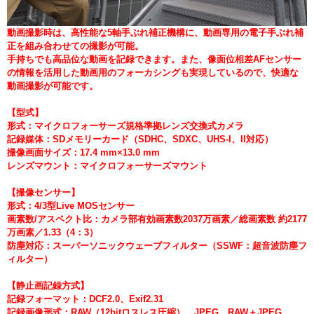
動画撮影時は、高性能な5軸手ぶれ補正機構に、動画専用の電子手ぶれ補
正を組み合わせての撮影が可能。
手持ちでも高品位な動画を記録できます。また、像面位相差AFセンサー
の情報を活用した動画用のフォーカシングも実現しているので、快適な
動画撮影が可能です。
【型式】
形式：マイクロフォーサーズ規格準拠レンズ交換式カメラ
記録媒体：SDメモリーカード（SDHC、SDXC、UHS-I、II対応）
撮像画面サイズ：17.4 mm×13.0 mm
レンズマウント：マイクロフォーサーズマウント
【撮像センサー】
形式：4/3型Live MOSセンサー
画素数/アスペクト比：カメラ部有効画素数2037万画素／総画素数 約2177
万画素／1.33（4：3）
防塵対応：スーパーソニックウェーブフィルター（SSWF：超音波防塵フ
ィルター）
【静止画記録方式】
記録フォーマット：DCF2.0、Exif2.31
記録画像形式：RAW（12bitロスレス圧縮）、JPEG、RAW＋JPEG