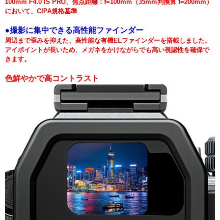
100mm F4.0 IS PRO、焦点距離：f=100mm（35mm判換算 f=200mm）
において、CIPA規格基準
●撮影に集中できる高性能ファインダー
周辺まで歪みを抑えた、高性能な有機ELファインダーを搭載しました。
アイポイントが長いため、メガネをかけながらでも高い視認性を確保で
きます。
色鮮やかで高コントラスト