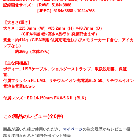
記録画像サイズ：［RAW］5184×3888
［JPEG］5184×3888～1024×768
【大きさ/重さ】
大きさ：125.3mm（W）×85.2mm（H）×49.7mm（D）
（CIPA準拠 幅×高さ×奥行き 突起部含まず）
質量：約414g（CIPA準拠 付属充電池およびメモリーカード含む、アイカ
ップなし）
約366g（本体のみ）
【主な同梱品】
ボディー、USBケーブル、ショルダーストラップ、取扱説明書、保証
書、
付属フラッシュFL-LM3、リチウムイオン充電池BLS-50、リチウムイオン
電池充電器BCS-5
付属レンズ：ED 14-150mm F4.0-5.6 II（BLK）
この商品のレビュー(全0件)
商品が届いた後ご使用いただき、
マイページ
の注文履歴からレビュー投
稿＆採用されると
10円分ポイント
進呈