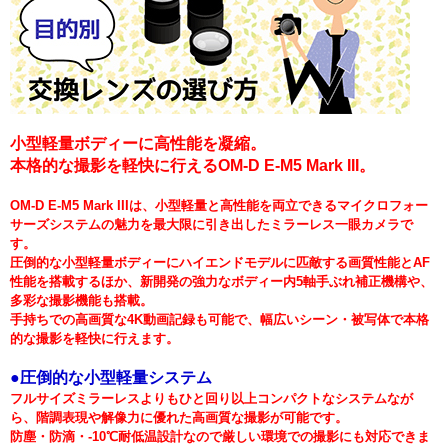
小型軽量ボディーに高性能を凝縮。
本格的な撮影を軽快に行えるOM-D E-M5 Mark III。
OM-D E-M5 Mark IIIは、小型軽量と高性能を両立できるマイクロフォー
サーズシステムの魅力を最大限に引き出したミラーレス一眼カメラで
す。
圧倒的な小型軽量ボディーにハイエンドモデルに匹敵する画質性能とAF
性能を搭載するほか、新開発の強力なボディー内5軸手ぶれ補正機構や、
多彩な撮影機能も搭載。
手持ちでの高画質な4K動画記録も可能で、幅広いシーン・被写体で本格
的な撮影を軽快に行えます。
●圧倒的な小型軽量システム
フルサイズミラーレスよりもひと回り以上コンパクトなシステムなが
ら、階調表現や解像力に優れた高画質な撮影が可能です。
防塵・防滴・-10℃耐低温設計なので厳しい環境での撮影にも対応できま