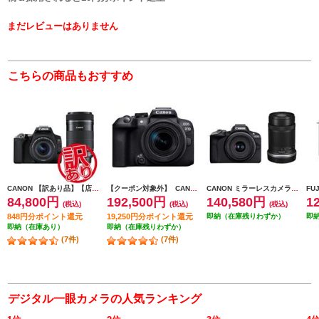
まだレビューはありません
こちらの商品もおすすめ
CANON 【訳あり品】【店舗展示特価品※要詳細確認】デジタル一眼レフカメラ EOS Kiss X10 ダブルズームキット ブラック EOSKISSX10BKWKIT
【クーポン対象外】 CANON ミラーレスカメラ EOS R10・RF-S18-150 IS STM レンズキット EOSR10-18150ISSTMLK
CANON ミラーレスカメラ EOS R50・ダブルズームキット ブラック EOSR50BK-WZK
84,800円
192,500円
140,580円
1
(税込)
(税込)
(税込)
848円分ポイント還元
19,250円分ポイント還元
即納（在庫残りわずか）
即
即納（在庫あり）
即納（在庫残りわずか）
(7件)
(7件)
デジタル一眼カメラの人気ランキング