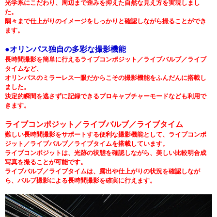
光学系にこだわり、周辺まで歪みを抑えた自然な見え方を実現しまし
た。
隅々まで仕上がりのイメージをしっかりと確認しながら撮ることができ
ます。
●オリンパス独自の多彩な撮影機能
長時間撮影を簡単に行えるライブコンポジット／ライブバルブ／ライブ
タイムなど、
オリンパスのミラーレス一眼だからこその撮影機能をふんだんに搭載し
ました。
決定的瞬間を逃さずに記録できるプロキャプチャーモードなども利用で
きます。
ライブコンポジット／ライブバルブ／ライブタイム
難しい長時間撮影をサポートする便利な撮影機能として、ライブコンポ
ジット／ライブバルブ／ライブタイムを搭載しています。
ライブコンポジットは、光跡の状態を確認しながら、美しい比較明合成
写真を撮ることが可能です。
ライブバルブ／ライブタイムは、露出や仕上がりの状況を確認しなが
ら、バルブ撮影による長時間撮影を確実に行えます。