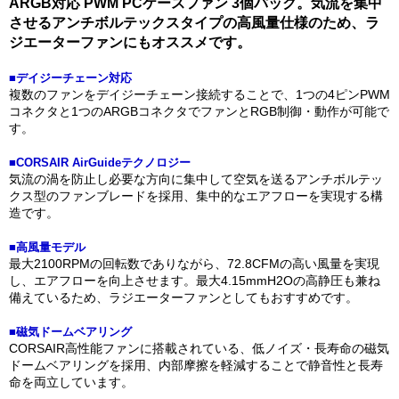
ARGB対応 PWM PCケースファン 3個パック。気流を集中
させるアンチボルテックスタイプの高風量仕様のため、ラ
ジエーターファンにもオススメです。
■デイジーチェーン対応
複数のファンをデイジーチェーン接続することで、1つの4ピンPWM
コネクタと1つのARGBコネクタでファンとRGB制御・動作が可能で
す。
■CORSAIR AirGuideテクノロジー
気流の渦を防止し必要な方向に集中して空気を送るアンチボルテッ
クス型のファンブレードを採用、集中的なエアフローを実現する構
造です。
■高風量モデル
最大2100RPMの回転数でありながら、72.8CFMの高い風量を実現
し、エアフローを向上させます。最大4.15mmH2Oの高静圧も兼ね
備えているため、ラジエーターファンとしてもおすすめです。
■磁気ドームベアリング
CORSAIR高性能ファンに搭載されている、低ノイズ・長寿命の磁気
ドームベアリングを採用、内部摩擦を軽減することで静音性と長寿
命を両立しています。