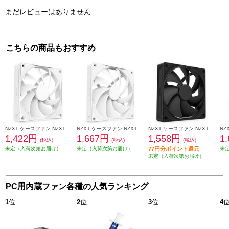
まだレビューはありません
こちらの商品もおすすめ
NZXT ケースファン NZXT F120Q v2 White RF-Q12SF-W2
NZXT ケースファン NZXT F140Q v2 White RF-Q14SF-W2
NZXT ケースファン NZXT F120P v2 Black RF-P12SF-B2
1,422円
1,667円
1,558円
1
(税込)
(税込)
(税込)
未定（入荷次第お届け）
未定（入荷次第お届け）
77円分ポイント還元
未
未定（入荷次第お届け）
PC用内蔵ファン各種の人気ランキング
1
位
2
位
3
位
4