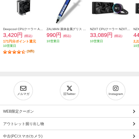
Deepcool CPUクーラー AK400 R-AK400-BKNNMN-G-1
ZALMAN 液体金属グリス ZM-STC10
NZXT CPUクーラー NZXT Kraken Elite 240 v2 Black RL-KN24E-B2
3,420円
990円
33,089円
4
(税込)
(税込)
(税込)
171円分ポイント還元
10営業日
10営業日
2,
10営業日
10
(9件)
メルマガ
旧Twitter
Instagram
WEB限定クーポン
アウトレット掘り出し物
中古(PC/スマホ/カメラ)