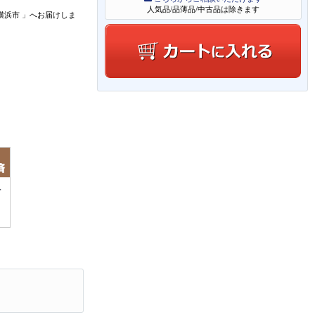
人気品/品薄品/中古品は除きます
横浜市
」
へお届けしま