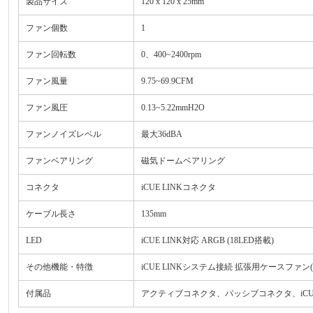
製品サイズ
120 x 120 x 25mm
ファン個数
1
ファン回転数
0、400~2400rpm
ファン風量
9.75~69.9CFM
ファン風圧
0.13~5.22mmH2O
ファンノイズレベル
最大36dBA
ファンベアリング
磁気ドームベアリング
コネクタ
iCUE LINKコネクタ
ケーブル長さ
135mm
LED
iCUE LINK対応 ARGB (18LED搭載)
その他機能・特徴
iCUE LINKシステム接続 拡張用ケースファン(
付属品
アクティブコネクタ、パッシブコネクタ、iCUE LI