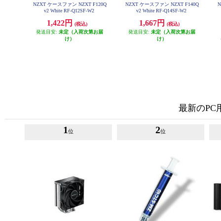
NZXT ケースファン NZXT F120Q
NZXT ケースファン NZXT F140Q
N
v2 White RF-Q12SF-W2
v2 White RF-Q14SF-W2
1,422円
1,667円
(税込)
(税込)
発送目安:
未定（入荷次第お届
発送目安:
未定（入荷次第お届
け）
け）
最新のP
1
2
位
位