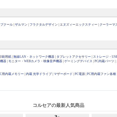
ープクール
|
ザルマン
|
フラクタルデザイン
|
エヌズィーエックスティー
|
クーラーマ
印刷用紙
|
無線LAN・ネットワーク機器
|
タブレットアクセサリー
|
ストレージ・US
け機器
|
モニター・WEBカメラ・映像音声機器
|
ゲーミングデバイス
|
PC内蔵パーツ
|
PC用内蔵メモリー
|
内蔵 光学ドライブ
|
マザーボード
|
PC電源
|
PC用内蔵ファン各種
コルセアの最新人気商品
3