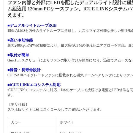
ファン内部と外部にLEDを配したデュアルライト設計に磁気
ム組込用 120mm PCケースファン。iCUE LINKシ
えます。
■デュアルライトループRGB
18個のLEDを内外のライトループに搭載し、カスタマイズ可能な美しい照明効果
■高い冷却性能
最大2400rpmのPWM制御により、最大69.9CFMの優れたエアフローを実現。
■取付が簡単
QuikTurnスクリューによりファンの取り付けが簡単になり、迅速でスムー
■静音・長寿命設計
CORSAIRハイグレードファンに搭載される磁気ドームベアリングによりフ
■iCUE LINKエコシステム対応
iCUE LINKエコシステムに対応、1本のケーブルで接続でき電源とLED
す。
【主な仕様】
スマホ版サイトは横にスクロールしてご確認いただけます。
カラー
ホワイト