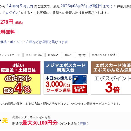
14
9
2026
08
26
水曜日
から
時間
分以内
のご注文で、最短
年
月
日
までに
「
神奈川県
。
[
ログイン
]をすると、お客様のご住所への最短お届け日が表示されます。
,278円
(税込)
送料無料
価格・ポイント・在庫などは店頭と異なります
クレジットカード
コンビニ決済
銀行振込
d払い
PayPay
エポスかんたん決済
ちらの商品の価格・お支払方法・配送方法などはノジマオンライン限定サービスとなります。
高速インターネット @nifty光
最大30,100円分
開通で
ポイント進呈 [
詳細
]