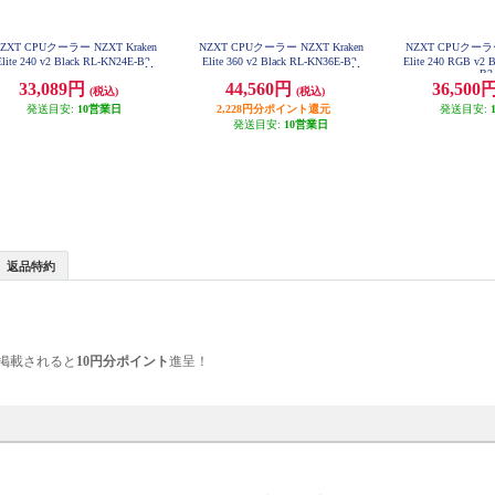
ZXT CPUクーラー NZXT Kraken
NZXT CPUクーラー NZXT Kraken
NZXT CPUクーラー 
Elite 240 v2 Black RL-KN24E-B2
Elite 360 v2 Black RL-KN36E-B2
Elite 240 RGB v2 
B
33,089円
44,560円
36,500
(税込)
(税込)
発送目安:
10営業日
2,228円分ポイント還元
発送目安:
発送目安:
10営業日
返品特約
掲載されると
10円分ポイント
進呈！