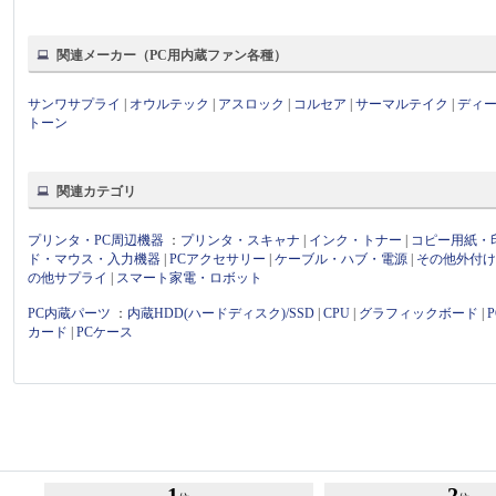
関連メーカー（PC用内蔵ファン各種）
サンワサプライ
|
オウルテック
|
アスロック
|
コルセア
|
サーマルテイク
|
ディ
トーン
関連カテゴリ
プリンタ・PC周辺機器
：
プリンタ・スキャナ
|
インク・トナー
|
コピー用紙・
ド・マウス・入力機器
|
PCアクセサリー
|
ケーブル・ハブ・電源
|
その他外付
の他サプライ
|
スマート家電・ロボット
PC内蔵パーツ
：
内蔵HDD(ハードディスク)/SSD
|
CPU
|
グラフィックボード
|
カード
|
PCケース
1
2