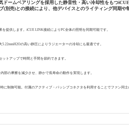
ドームベアリングを採用した静音性・高い冷却性をもつiCUE 
ステムハブ(別売)との接続により、他デバイスとのライティング同期
を提供します。iCUE LINK接続によりPC全体の照明を同期可能です。
最大5.22mmH2Oの高い静圧によりラジエーターの冷却にも最適です。
ズなセットアップで時間と手間を節約できます。
ァン内部の摩擦を減少させ、静かで長寿命の動作を実現します。
信号を同時に制御可能。付属のアクティブ・パッシブコネクタを利用することでファン同