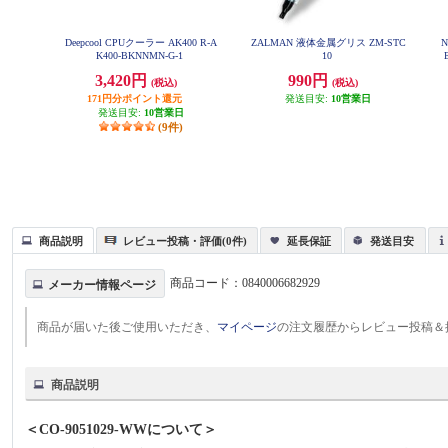
Deepcool CPUクーラー AK400 R-A
ZALMAN 液体金属グリス ZM-STC
N
K400-BKNNMN-G-1
10
3,420円
990円
(税込)
(税込)
171円分ポイント還元
発送目安:
10営業日
発送目安:
10営業日
(9件)
商品説明
レビュー投稿・評価(0件)
延長保証
発送目安
商品コード：
0840006682929
メーカー情報ページ
商品が届いた後ご使用いただき、
マイページ
の注文履歴からレビュー投稿＆
商品説明
＜CO-9051029-WWについて＞