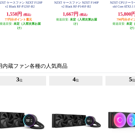
ZXT ケースファン NZXT F120P
NZXT ケースファン NZXT F140P
NZXT CPUクーラー 
v2 Black RF-P12SF-B2
v2 Black RF-P14SF-B2
old Core ATX3.
1,558円
1,667円
15,800
(税込)
(税込)
77円分ポイント還元
発送目安:
未定（入荷次第お届
790円分ポイ
発送目安:
未定（入荷次第お届
け）
発送目安:
未定
け）
け
C用内蔵ファン各種の人気商品
3
4
5
位
位