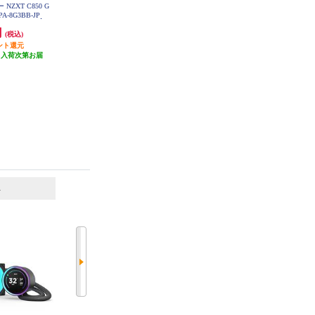
NZXT C850 G
Cooler Master ケースファン Mobius
NZXT CPUクーラー NZXT Kraken
1 PA-8G3BB-JP
120 Black Edition MFZ-M2NK-21NP
Elite 360 v2 Black RL-KN36E-B2
K-R1
円
1,529円
44,560円
(税込)
(税込)
(税込)
ント還元
76円分ポイント還元
2,228円分ポイント還元
（入荷次第お届
発送目安:
未定（入荷次第お届
発送目安:
10営業日
）
け）
6
7
位
位
位