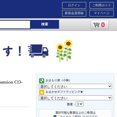
ログイン
ご利用ガイド
新規会員登録
マイページ
0
検索
おまもり便（小物）
ansion CO-
おまかせギフトラッピング★
数量：
選択可能な数量以上のご希望は
こちらからご相談いただけます