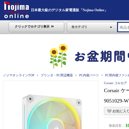
日本最大級のデジタル家電通販「Nojima Online」
クリックでカテゴリ表示
全カテゴリ
ノジマオンラインTOP
プリンタ・PC周辺機器
PC内蔵パーツ
PC用内蔵ファン
Corsair コルセア
Corsair ケ
9051029-
1
発送目安：