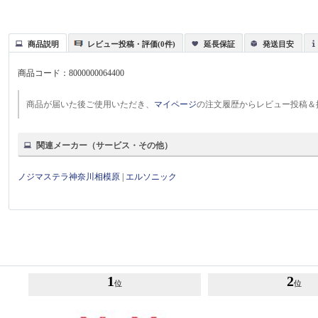
商品説明
レビュー投稿・評価(0件)
延長保証
発送目安
商品コード：
8000000064400
商品が届いた後ご使用いただき、
マイページ
の注文履歴からレビュー投稿＆
関連メーカー（サービス・その他）
ノジマステラ神奈川相模原
|
エルソニック
1
2
位
位