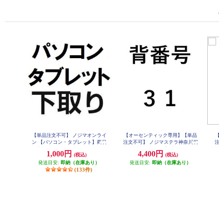
【単品注文不可】 ノジマオンライ
【オーセンティック専用】【単品
ン 【パソコン・タブレット】商品
注文不可】 ノジマステラ神奈川相
到着後、下取り品に伝票をつけて
模原 ユニフォーム背番号 ３１番 s
模
1,000円
4,400円
(税込)
(税込)
hirtsNO-31
配送業者へ引き渡すだけ。最大999
発送目安:
9PT進呈。 SHITADORI
即納（在庫あり）
発送目安:
即納（在庫あり）
(133件)