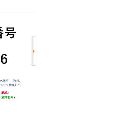
ク専用】【単品
【オーセンティック専用】【単品
【オーセンティック専用】【単品
マステラ神奈川相
注文不可】 ノジマステラ神奈川相
注文不可】 ノジマステラ神奈川相
背番号 ２６番 s
模原 ユニフォーム背番号 ２２番 s
模原 ユニフォーム背番号 １９番 s
円
4,400円
4,400円
(税込)
(税込)
(税込)
O-26
hirtsNO-22
hirtsNO-19
（在庫あり）
発送目安:
即納（在庫あり）
発送目安:
即納（在庫あり）
(1件)