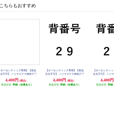
こちらもおすすめ
【オーセンティック専用】【単品
【オーセンティック専用】【単品
【オーセンティッ
注文不可】 ノジマステラ神奈川相
注文不可】 ノジマステラ神奈川相
注文不可】 ノジ
原 ユニフォーム背番号 ３３番 s
模原 ユニフォーム背番号 ２９番 s
模原 ユニフォーム
4,400円
4,400円
4,400
(税込)
(税込)
hirtsNO-33
hirtsNO-29
hirtsN
発送目安:
即納（在庫あり）
発送目安:
即納（在庫あり）
発送目安:
即納