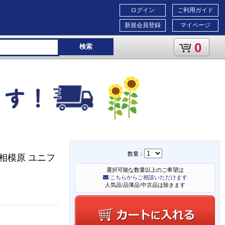
ログイン
ご利用ガイド
新規会員登録
マイページ
0
検索
数量：
相模原 ユニフ
選択可能な数量以上のご希望は
こちらからご相談いただけます
人気品/品薄品/中古品は除きます