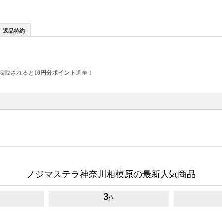
返品特約
掲載されると
10円分ポイント
進呈！
ノジマステラ神奈川相模原の最新人気商品
3
位