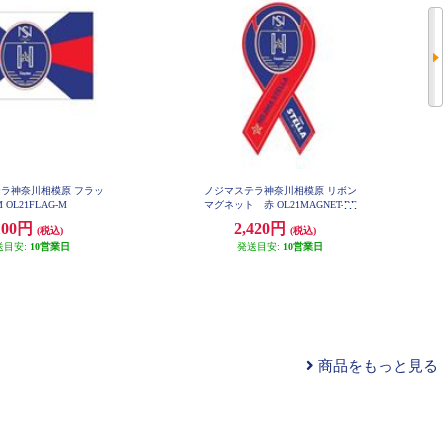
ラ神奈川相模原 フラッ
ノジマステラ神奈川相模原 リボン
 OL21FLAG-M
マグネット 赤 OL21MAGNET-RE
D
100円
2,420円
(税込)
(税込)
送目安:
10営業日
発送目安:
10営業日
商品をもっと見る