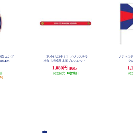
原 エンブ
【只今SALE中！】 ノジマステラ
ノジマステ
BLEMBA
神奈川相模原 本革ブレスレッド O
グM
L21GENUINELEATHERBRACELE
1,080円
1,
T
(税込)
業日
発送目安:
10営業日
発
件)