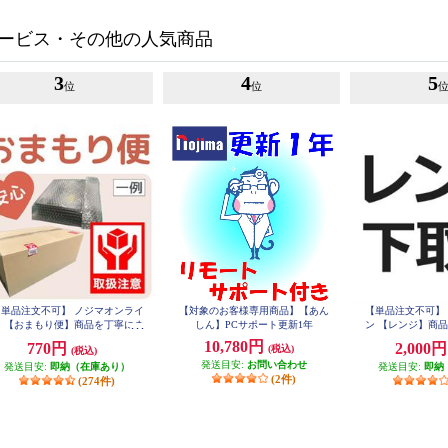
ービス・その他の人気商品
3
4
5
位
位
【単品注文不可】 ノジマオンライ
【対象のお客様専用商品】【あん
【単品注文不可】
ン 【おまもり便】商品を丁寧にま
しん】PCサポート更新1年
ン 【レンジ】商
もってお届けするあんしんサービ
品に伝票をつけて
10,780円
770円
2,000
(税込)
(税込)
（小物用） OMAMORI-KOMON
渡すだけ SHIT
発送目安:
お問い合わせ
O
発送目安:
即納（在庫あり）
発送目安:
即納
(2件)
(274件)