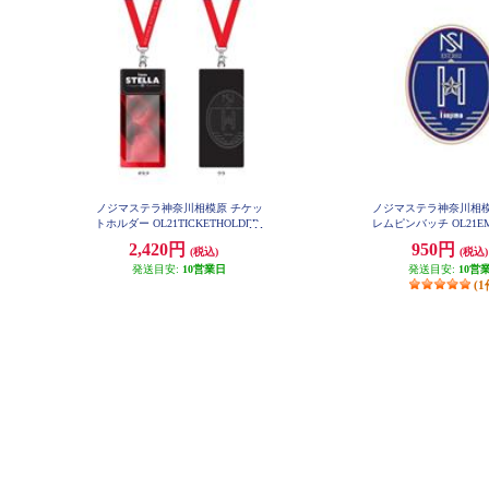
ノジマステラ神奈川相模原 チケッ
ノジマステラ神奈川相模
トホルダー OL21TICKETHOLDER
レムピンバッチ OL21EM
DGE
2,420円
950円
(税込)
(税込)
発送目安:
10営業日
発送目安:
10営
(1