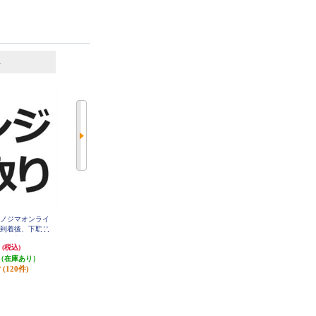
6
7
位
位
位
 ノジマオンライ
【単品注文不可】 ノジマオンライ
【ご案内のお客様専用商品】【あ
品到着後、下取り
ン 【おまもり便】商品を丁寧にま
んしん】PCサポートライト1年申
配送業者へ引き
もってお届けするあんしんサービ
込み
円
1,650円
(税込)
(税込)
ADORI-K
ス（中物用） OMAMORI-CHUMO
12,980円
(税込)
NO
（在庫あり）
発送目安:
即納（在庫あり）
発送目安:
お問い合わせ
(120件)
(172件)