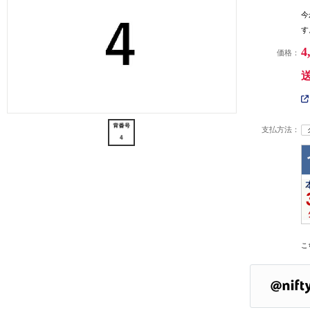
今
す
4
価格：
支払方法：
こ