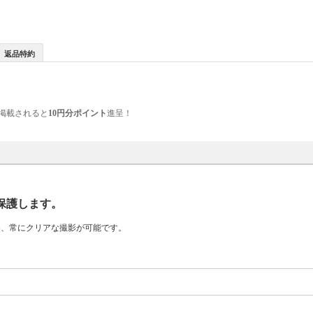
返品特約
掲載されると
10円分ポイント
進呈！
保護します。
め、常にクリアな撮影が可能です。