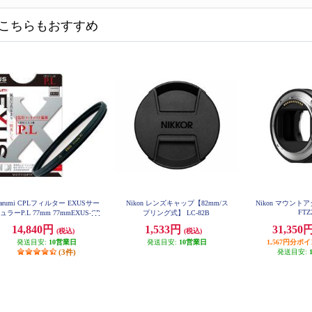
こちらもおすすめ
arumi CPLフィルター EXUSサー
Nikon レンズキャップ【82mm/ス
Nikon マウントアダ
FTZ
ュラーP.L 77mm 77mmEXUS-CP
プリング式】 LC-82B
L
14,840円
1,533円
31,350
(税込)
(税込)
発送目安:
10営業日
発送目安:
10営業日
1,567円分ポ
(3件)
発送目安: