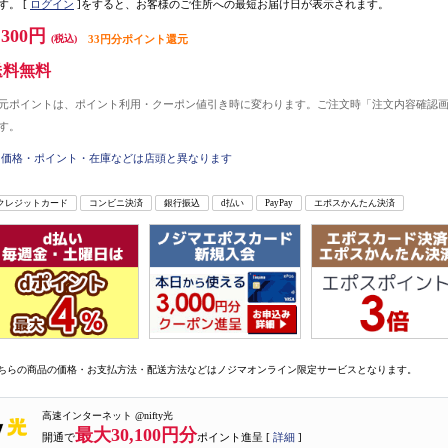
す。
[
ログイン
]をすると、お客様のご住所への最短お届け日が表示されます。
,300円
(税込)
33円分ポイント還元
送料無料
元ポイントは、ポイント利用・クーポン値引き時に変わります。ご注文時「注文内容確認
す。
価格・ポイント・在庫などは店頭と異なります
クレジットカード
コンビニ決済
銀行振込
d払い
PayPay
エポスかんたん決済
ちらの商品の価格・お支払方法・配送方法などはノジマオンライン限定サービスとなります。
高速インターネット @nifty光
最大30,100円分
開通で
ポイント進呈 [
詳細
]