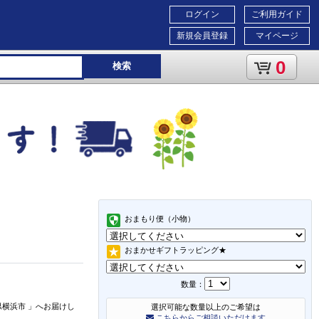
ログイン
ご利用ガイド
新規会員登録
マイページ
0
検索
おまもり便（小物）
おまかせギフトラッピング★
数量：
県横浜市
」
へお届けし
選択可能な数量以上のご希望は
こちらからご相談いただけます