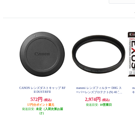
CANON レンズダストキャップ RF
marumi レンズフィルター DHG ス
m
II DUST-RFII
ーパーレンズプロテクト(N) 40.5m
キ
m ブラック 40_5MM-B-DHG-SLP
572円
2,974円
(税込)
(税込)
57円分ポイント還元
発送目安:
10営業日
発送目安:
未定（入荷次第お届
け）