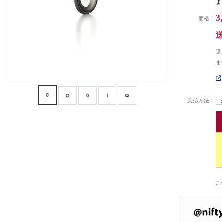
ま
3
価格：
還
ま
支払方法：
こ