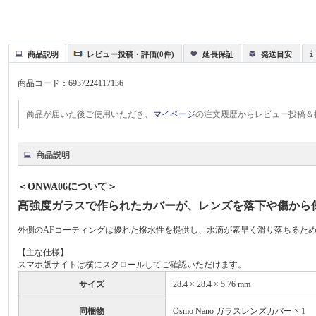
商品説明
レビュー投稿・評価(0件)
延長保証
発送目安
商品コード：
6937224117136
商品が届いた後ご使用いただき、
マイページ
の注文履歴からレビュー投稿＆
商品説明
＜ONWA06について＞
高強度ガラスで作られたカバーが、レンズを落下や傷から
外側のAFコーティングは優れた撥水性を提供し、水滴が素早く滑り落ちるた
【主な仕様】
スマホ版サイトは横にスクロールしてご確認いただけます。
サイズ
28.4 × 28.4 × 5.76 mm
同梱物
Osmo Nano ガラスレンズカバー × 1