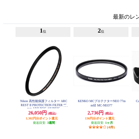
最新のレ
1
2
位
位
Nikon 高性能保護フィルター ARC
KENKO MCプロテクターNEO 77m
C
REST II PROTECTION FILTER 95
m径 MC-NEO77
mm ARII-PF95 AR2PF95
26,050円
2,736円
(税込)
(税込)
1,302円分ポイント還元
136円分ポイント還元
発送目安:
3週間
発送目安:
1ヶ月
(4件)