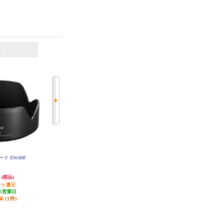
6
7
位
位
位
ード EW-60F
OLYMPUS ステップアップリング
OLYMPUS マクロレンズアダプタ
PSUR03
ー PMLA-EP01
円
2,839円
4,528円
(税込)
(税込)
(税込)
ント還元
発送目安:
10営業日
発送目安:
10営業日
5営業日
(1件)