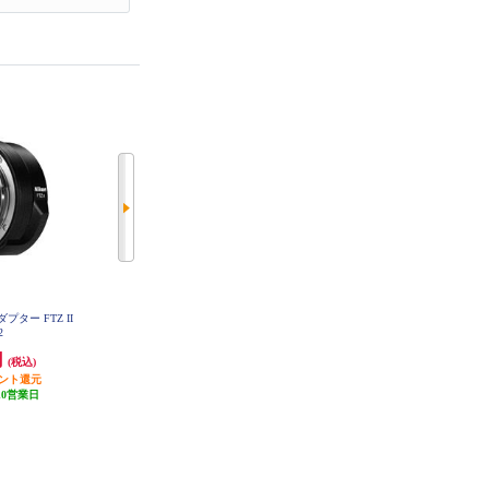
プター FTZ II
Nikon 高性能保護フィルター ARC
Nikon ニュートラルカラーNC 62m
2
REST II PROTECTION FILTER 95
m 62NC
mm ARII-PF95 AR2PF95
円
26,050円
2,800円
(税込)
(税込)
(税込)
イント還元
1,302円分ポイント還元
発送目安:
3週間
10営業日
発送目安:
3週間