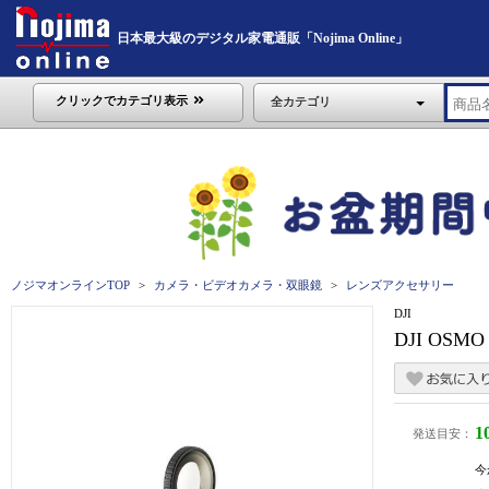
日本最大級のデジタル家電通販「Nojima Online」
クリックでカテゴリ表示
全カテゴリ
ノジマオンラインTOP
カメラ・ビデオカメラ・双眼鏡
レンズアクセサリー
DJI
DJI OS
1
発送目安：
今