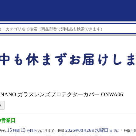
MO NANO ガラスレンズプロテクターカバー ONWA06
0営業日
15
13
2026
08
26
水曜日
から
時間
分以内
のご注文で、最短
年
月
日
までに
「
神奈川