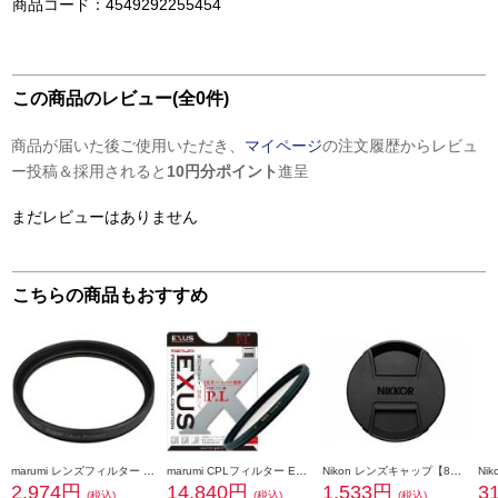
商品コード：4549292255454
この商品のレビュー(全0件)
商品が届いた後ご使用いただき、
マイページ
の注文履歴からレビュ
ー投稿＆採用されると
10円分ポイント
進呈
まだレビューはありません
こちらの商品もおすすめ
marumi レンズフィルター DHG スーパーレンズプロテクト(N) 40.5mm ブラック 40_5MM-B-DHG-SLP
marumi CPLフィルター EXUSサーキュラーP.L 77mm 77mmEXUS-CPL
Nikon レンズキャップ【82mm/スプリング式】 LC-82B
2,974円
14,840円
1,533円
3
(税込)
(税込)
(税込)