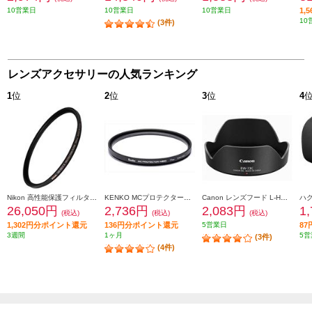
10営業日
10営業日
10営業日
1,
10
(3件)
レンズアクセサリーの人気ランキング
1
位
2
位
3
位
4
Nikon 高性能保護フィルター ARCREST II PROTECTION FILTER 95mm ARII-PF95 AR2PF95
KENKO MCプロテクターNEO 77mm径 MC-NEO77
Canon レンズフード L-HOODEW73C
26,050円
2,736円
2,083円
1
(税込)
(税込)
(税込)
1,302円分ポイント還元
136円分ポイント還元
5営業日
8
3週間
1ヶ月
5営
(3件)
(4件)