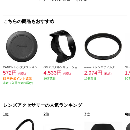
こちらの商品もおすすめ
CANON レンズダストキャップ RF II DUST-RFII
OMデジタルソリューションズ レンズフード LH-66D
marumi レンズフィルター DHG スーパーレンズプロテクト(N) 40.5mm ブラック 40_5MM-B-DHG-SLP
572円
4,533円
2,974円
1
(税込)
(税込)
(税込)
57円分ポイント還元
10営業日
10営業日
10
未定（入荷次第お届け）
レンズアクセサリーの人気ランキング
1
位
2
位
3
位
4