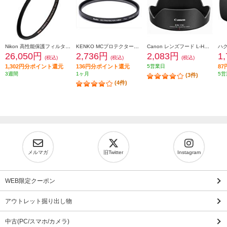
Nikon 高性能保護フィルター ARCREST II PROTECTION FILTER 95mm ARII-PF95 AR2PF95
KENKO MCプロテクターNEO 77mm径 MC-NEO77
Canon レンズフード L-HOODEW73C
26,050円
2,736円
2,083円
1
(税込)
(税込)
(税込)
1,302円分ポイント還元
136円分ポイント還元
5営業日
8
3週間
1ヶ月
5営
(3件)
(4件)
メルマガ
旧Twitter
Instagram
WEB限定クーポン
アウトレット掘り出し物
中古(PC/スマホ/カメラ)