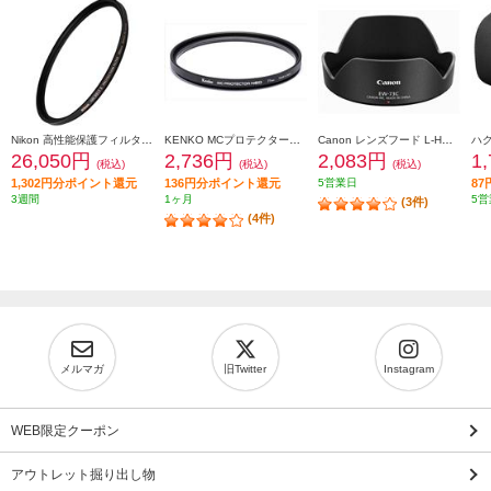
Nikon 高性能保護フィルター ARCREST II PROTECTION FILTER 95mm ARII-PF95 AR2PF95
KENKO MCプロテクターNEO 77mm径 MC-NEO77
Canon レンズフード L-HOODEW73C
26,050円
2,736円
2,083円
1
(税込)
(税込)
(税込)
1,302円分ポイント還元
136円分ポイント還元
5営業日
8
3週間
1ヶ月
5営
(3件)
(4件)
メルマガ
旧Twitter
Instagram
WEB限定クーポン
アウトレット掘り出し物