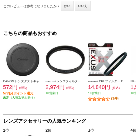
このレビューは参考になりましたか？
はい
いいえ
こちらの商品もおすすめ
CANON レンズダストキャップ RF II DUST-RFII
marumi レンズフィルター DHG スーパーレンズプロテクト(N) 40.5mm ブラック 40_5MM-B-DHG-SLP
marumi CPLフィルター EXUSサーキュラーP.L 77mm 77mmEXUS-CPL
572円
2,974円
14,840円
1
(税込)
(税込)
(税込)
57円分ポイント還元
10営業日
10営業日
10
未定（入荷次第お届け）
(3件)
レンズアクセサリーの人気ランキング
1
位
2
位
3
位
4