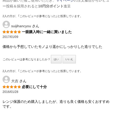
商品が届いた後ご使用いただき、
マイページ
の注文履歴からレビュ
ー投稿＆採用されると
10円分ポイント
進呈
2人の方が、｢このレビューが参考になった｣と投票しています。
suijihancyou
さん
一眼購入時に一緒に買いました
2017/01/09
価格から予想していたモノより遥かにしっかりした造りでした
このレビューは参考になりましたか？
はい
いいえ
2人の方が、｢このレビューが参考になった｣と投票しています。
大吉
さん
必要にして十分
2016/01/28
レンジ保護のため購入しましたが、造りも良く価格も安くおすすめ
です。