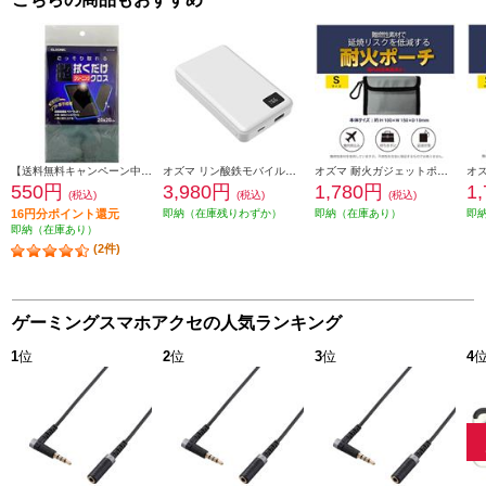
【送料無料キャンペーン中】 ELSONIC 拭くだけ超クリーニングクロス【クリーニングクロス/指紋/タッチパネル/クリーニング/ふき取る】 EZ-TCC20
オズマ リン酸鉄モバイルバッテリー 10000mAh 20W ホワイト LFPUC100D-CCWH
オズマ 耐火ガジェットポーチ Sサイズ カラビナ付 シルバー PH-FP01SCSV
550円
3,980円
1,780円
1
(税込)
(税込)
(税込)
16円分ポイント還元
即納（在庫残りわずか）
即納（在庫あり）
即
即納（在庫あり）
(2件)
ゲーミングスマホアクセの人気ランキング
1
位
2
位
3
位
4