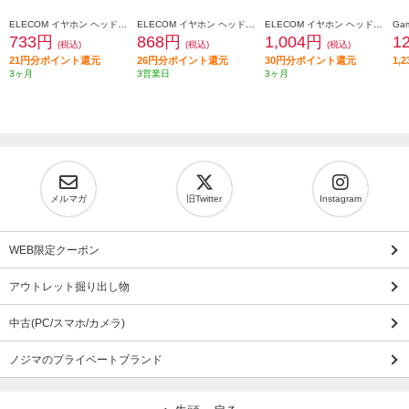
ELECOM イヤホン ヘッドホン 延長コード φ3.5mm 4極 ステレオ ミニジャック to ミニプラグ 1m 高耐久 ブラック EHP-35ELS4P10BK
ELECOM イヤホン ヘッドホン 延長コード φ3.5mm 4極 ステレオ ミニジャック to ミニプラグ 2m 高耐久 ブラック EHP-35ELS4P20BK
ELECOM イヤホン ヘッドホン 延長コード φ3.5mm 4極 ステレオ ミニジャック to ミニプラグ 3m 高耐久 ブラック EHP-35ELS4P30BK
733円
868円
1,004円
1
(税込)
(税込)
(税込)
21円分ポイント還元
26円分ポイント還元
30円分ポイント還元
1,
3ヶ月
3営業日
3ヶ月
メルマガ
旧Twitter
Instagram
WEB限定クーポン
アウトレット掘り出し物
中古(PC/スマホ/カメラ)
ノジマのプライベートブランド