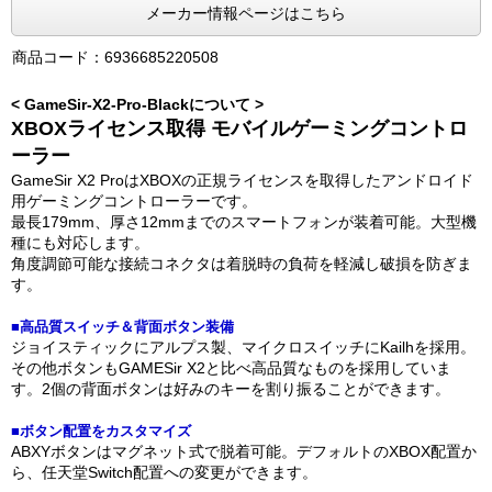
メーカー情報ページはこちら
商品コード：6936685220508
< GameSir-X2-Pro-Blackについて >
XBOXライセンス取得 モバイルゲーミングコントロ
ーラー
GameSir X2 ProはXBOXの正規ライセンスを取得したアンドロイド
用ゲーミングコントローラーです。
最長179mm、厚さ12mmまでのスマートフォンが装着可能。大型機
種にも対応します。
角度調節可能な接続コネクタは着脱時の負荷を軽減し破損を防ぎま
す。
■高品質スイッチ＆背面ボタン装備
ジョイスティックにアルプス製、マイクロスイッチにKailhを採用。
その他ボタンもGAMESir X2と比べ高品質なものを採用していま
す。2個の背面ボタンは好みのキーを割り振ることができます。
■ボタン配置をカスタマイズ
ABXYボタンはマグネット式で脱着可能。デフォルトのXBOX配置か
ら、任天堂Switch配置への変更ができます。