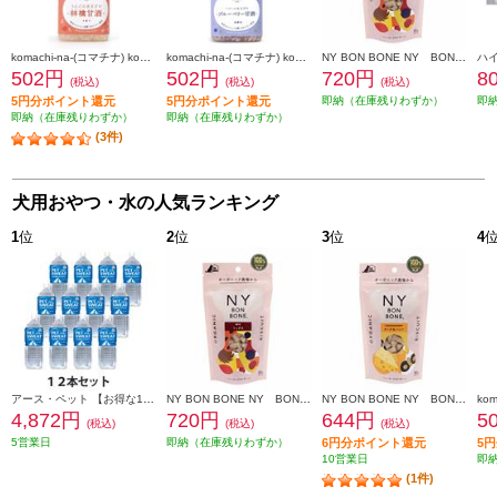
komachi-na-(コマチナ) komachi-na- りんごのあまざけ【林檎甘酒】【150ml】 999359
komachi-na-(コマチナ) komachi-na- ベリーのあまざけ【ブルーベリー甘酒】【150ml】 999380
NY BON BONE NY BON BONE ミックス 80g 864732
502円
502円
720円
8
(税込)
(税込)
(税込)
5円分ポイント還元
5円分ポイント還元
即納（在庫残りわずか）
即
即納（在庫残りわずか）
即納（在庫残りわずか）
(3件)
犬用おやつ・水の人気ランキング
1
位
2
位
3
位
4
アース・ペット 【お得な12本セット】ペットスエット 2L 759403_12SET
NY BON BONE NY BON BONE ミックス 80g 864732
NY BON BONE NY BON BONE(ニューヨーク ボンボーン) 【チーズ＆ハニー/８０ｇ】 864664
4,872円
720円
644円
5
(税込)
(税込)
(税込)
5営業日
即納（在庫残りわずか）
6円分ポイント還元
5
10営業日
即
(1件)