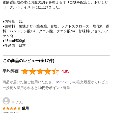
電解質組成の水にお腹の調子を整えるオリゴ糖を配合し、おいしい
ヨーグルトテイストに仕上げました。
●内容量：2L
●原材料：果糖ぶどう糖液糖、食塩、ラクトスクロース、塩化K、香
料、パントテン酸Ca、クエン酸、クエン酸Na、甘味料(アセスルフ
ァムK)
●46kcal/500gl
●生産国：日本
この商品のレビュー(全17件)
平均評価
4.85
商品が届いた後ご使用いただき、
マイページ
の注文履歴からレビュ
ー投稿＆採用されると
10円分ポイント
進呈
ラ
さん
猫用