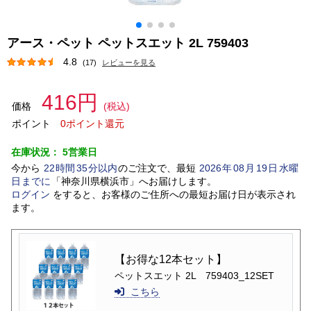
アース・ペット ペットスエット 2L 759403
4.8
(17)
レビューを見る
416円
価格
(税込)
ポイント
0ポイント還元
在庫状況：
5営業日
今から
22
時間
35
分以内
のご注文で、最短
2026
年
08
月
19
日
水曜
日
までに
「
神奈川県横浜市
」
へお届けします。
ログイン
をすると、お客様のご住所への最短お届け日が表示され
ます。
【お得な12本セット】
ペットスエット 2L 759403_12SET
こちら