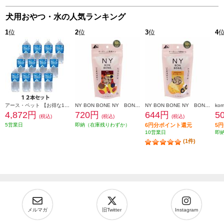
犬用おやつ・水の人気ランキング
1
位
2
位
3
位
4
アース・ペット 【お得な12本セット】ペットスエット 2L 759403_12SET
NY BON BONE NY BON BONE ミックス 80g 864732
NY BON BONE NY BON BONE(ニューヨーク ボンボーン) 【チーズ＆ハニー/８０ｇ】 864664
4,872円
720円
644円
5
(税込)
(税込)
(税込)
5営業日
即納（在庫残りわずか）
6円分ポイント還元
5
10営業日
即
(1件)
メルマガ
旧Twitter
Instagram