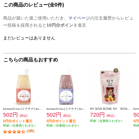
この商品のレビュー(全0件)
商品が届いた後ご使用いただき、
マイページ
の注文履歴からレビュ
ー投稿＆採用されると
10円分ポイント
進呈
まだレビューはありません
こちらの商品もおすすめ
komachi-na-(コマチナ) komachi-na- りんごのあまざけ【林檎甘酒】【150ml】 999359
komachi-na-(コマチナ) komachi-na- ベリーのあまざけ【ブルーベリー甘酒】【150ml】 999380
NY BON BONE NY BON BONE ミックス 80g 864732
502円
502円
720円
5
(税込)
(税込)
(税込)
5円分ポイント還元
5円分ポイント還元
即納（在庫残りわずか）
5
即納（在庫残りわずか）
即納（在庫残りわずか）
即
(3件)