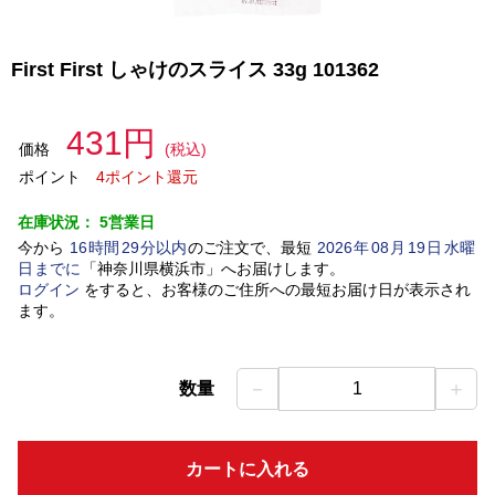
First First しゃけのスライス 33g 101362
431円
価格
(税込)
ポイント
4ポイント還元
在庫状況：
5営業日
今から
16
時間
29
分以内
のご注文で、最短
2026
年
08
月
19
日
水曜
日
までに
「
神奈川県横浜市
」
へお届けします。
ログイン
をすると、お客様のご住所への最短お届け日が表示され
ます。
－
＋
数量
1
カートに入れる