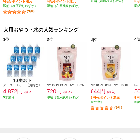
5円分ポイント還元
5円分ポイント還元
即納（在庫残りわずか）
5
即納（在庫残りわずか）
即納（在庫残りわずか）
即
(3件)
犬用おやつ・水の人気ランキング
1
位
2
位
3
位
4
アース・ペット 【お得な12本セット】ペットスエット 2L 759403_12SET
NY BON BONE NY BON BONE ミックス 80g 864732
NY BON BONE NY BON BONE(ニューヨーク ボンボーン) 【チーズ＆ハニー/８０ｇ】 864664
4,872円
720円
644円
5
(税込)
(税込)
(税込)
5営業日
即納（在庫残りわずか）
6円分ポイント還元
5
10営業日
即
(1件)