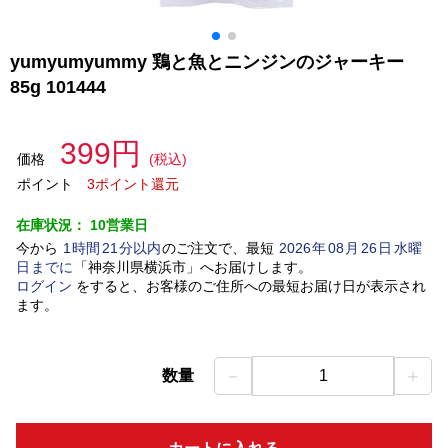
yumyumyummy 鶏と魚とニンジンのジャーキー
85g 101444
399円
価格
(税込)
ポイント
3ポイント還元
在庫状況：
10営業日
今から
1
時間
21
分以内
のご注文で、最短
2026
年
08
月
26
日
水曜
日
までに
「
神奈川県横浜市
」
へお届けします。
ログイン
をすると、お客様のご住所への最短お届け日が表示され
ます。
－
＋
数量
1