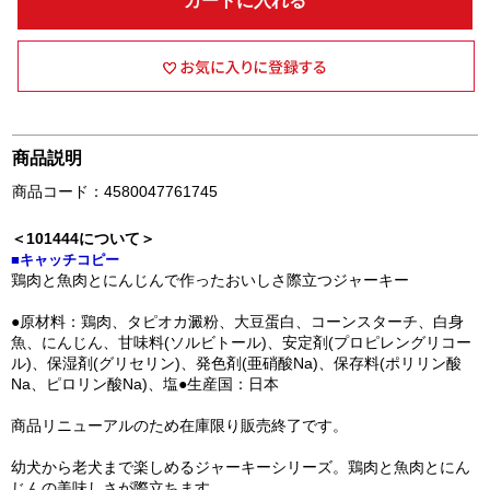
カートに入れる
商品説明
商品コード：4580047761745
＜101444について＞
■キャッチコピー
鶏肉と魚肉とにんじんで作ったおいしさ際立つジャーキー
●原材料：鶏肉、タピオカ澱粉、大豆蛋白、コーンスターチ、白身
魚、にんじん、甘味料(ソルビトール)、安定剤(プロピレングリコー
ル)、保湿剤(グリセリン)、発色剤(亜硝酸Na)、保存料(ポリリン酸
Na、ピロリン酸Na)、塩●生産国：日本
商品リニューアルのため在庫限り販売終了です。
幼犬から老犬まで楽しめるジャーキーシリーズ。鶏肉と魚肉とにん
じんの美味しさが際立ちます。