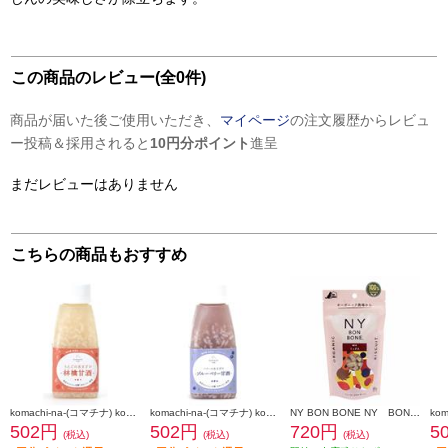
この商品のレビュー(全0件)
商品が届いた後ご使用いただき、
マイページ
の注文履歴からレビュ
ー投稿＆採用されると
10円分ポイント
進呈
まだレビューはありません
こちらの商品もおすすめ
komachi-na-(コマチナ) komachi-na- りんごのあまざけ【林檎甘酒】【150ml】 999359
komachi-na-(コマチナ) komachi-na- ベリーのあまざけ【ブルーベリー甘酒】【150ml】 999380
NY BON BONE NY BON BONE ミックス 80g 864732
502円
502円
720円
5
(税込)
(税込)
(税込)