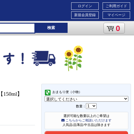
ログイン
ご利用ガイド
新規会員登録
マイページ
0
検索
おまもり便（小物）
【150ml】
数量：
選択可能な数量以上のご希望は
こちらからご相談いただけます
人気品/品薄品/中古品は除きます