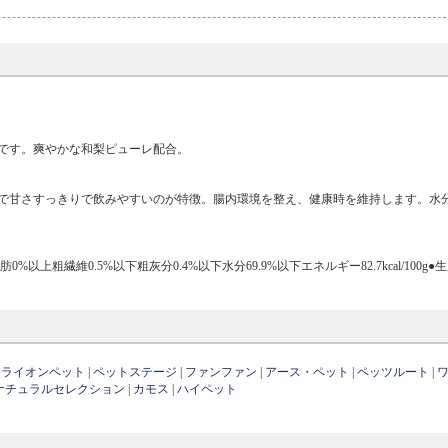
です。爽やかな和梨ピューレ配合。
で甘さすっきりで飲みやすいのが特徴。腸内環境を整え、健康時を維持します。水
粗繊維0.5%以下粗灰分0.4%以下水分69.9%以下エネルギー82.7kcal/100g
|
ライオンペット
|
ペットステージ
|
ファンファン
|
アース・ペット
|
ペッツルート
|
ナチュラルセレクション
|
カモス
|
ハイペット