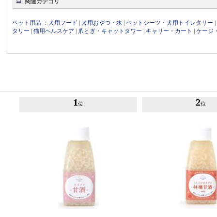
関連カテゴリ
ペット用品
：
犬用フード
|
犬用おやつ・水
|
ペットシーツ・犬用トイレタリー
タリー
|
猫用ヘルスケア
|
爪とぎ・キャットタワー
|
キャリー・カート
|
ケージ
1
2
位
位