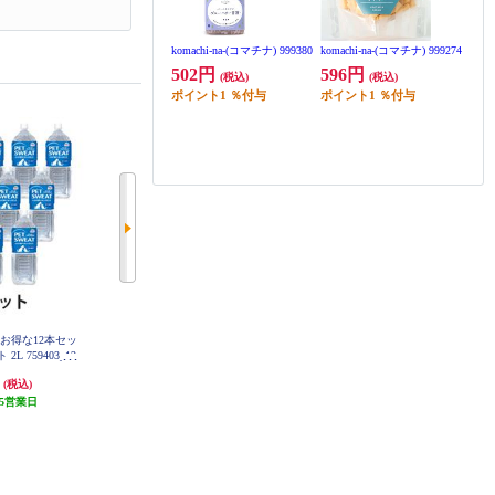
komachi-na-(コマチナ) 999380
komachi-na-(コマチナ) 999274
502円
596円
(税込)
(税込)
ポイント
1
％付与
ポイント
1
％付与
お得な12本セッ
アース・ペット ペットスエット 2
ドッグツリー 鶏ささみ 小粒 91544
L 759403
1
 759403_12
T
円
416円
531円
(税込)
(税込)
(税込)
5営業日
発送目安:
5営業日
5円分ポイント還元
(17件)
発送目安:
5営業日
(1件)