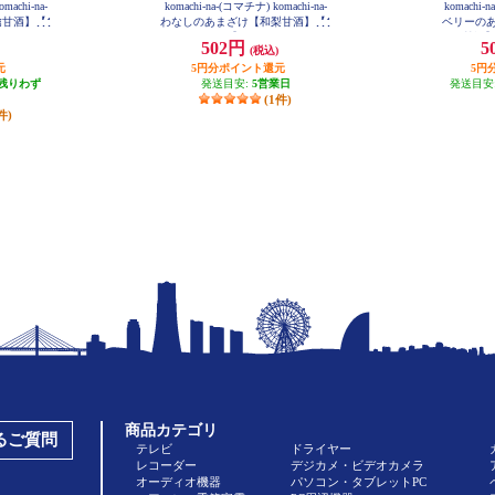
machi-na-
komachi-na-(コマチナ) komachi-na-
komachi-n
甘酒】【1
わなしのあまざけ【和梨甘酒】【1
ベリーの
9
50ml】 999366
甘酒】【
502円
5
(税込)
元
5円分ポイント還元
5円
残りわず
発送目安:
5営業日
発送目安
(1件)
件)
商品カテゴリ
あるご質問
テレビ
ドライヤー
レコーダー
デジカメ・ビデオカメラ
オーディオ機器
パソコン・タブレットPC