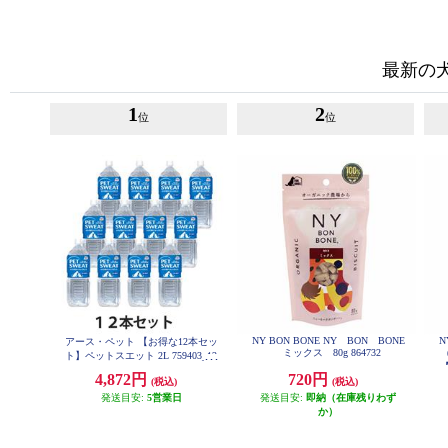
最新の
1
2
位
位
NY BON BONE NY BON BONE
N
アース・ペット 【お得な12本セッ
ミックス 80g 864732
ト】ペットスエット 2L 759403_12
【
SET
4,872円
720円
(税込)
(税込)
発送目安:
5営業日
発送目安:
即納（在庫残りわず
か）