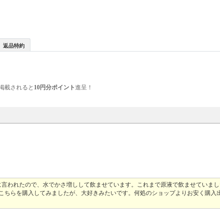
返品特約
掲載されると
10円分ポイント
進呈！
に言われたので、水でかさ増しして飲ませています。これまで原液で飲ませていまし
にこちらを購入してみましたが、大好きみたいです。何処のショップよりお安く購入