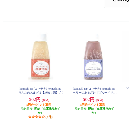
N
komachi-na-(コマチナ) komachi-na-
komachi-na-(コマチナ) komachi-na-
りんごのあまざけ【林檎甘酒】【1
ベリーのあまざけ【ブルーベリー
50ml】 999359
甘酒】【150ml】 999380
502円
502円
(税込)
(税込)
5円分ポイント還元
5円分ポイント還元
発送目安:
即納（在庫残りわず
発送目安:
即納（在庫残りわず
か）
か）
(3件)