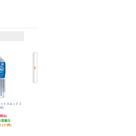
6
7
位
位
位
ットスエット 2
ドッグツリー Treats time Style ささ
komachi-na-(コマチナ) komachi-na-
403
み巻きチーズ 759984
りんごのあまざけ【林檎甘酒】【1
50ml】 999359
930円
502円
(税込)
(税込)
(税込)
5営業日
9円分ポイント還元
5円分ポイント還元
(17件)
発送目安:
5営業日
発送目安:
即納（在庫残りわず
か）
(3件)