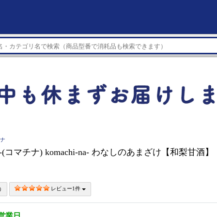
チナ
-na-(コマチナ) komachi-na- わなしのあまざけ【和梨甘酒】
レビュー1件
5営業日