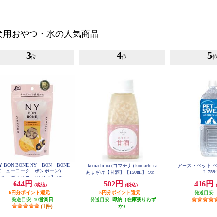
犬用おやつ・水の人気商品
3
4
5
位
位
Y BON BONE NY BON BONE
komachi-na-(コマチナ) komachi-na-
アース・ペット ペ
(ニューヨーク ボンボーン)
L 759
あまざけ【甘酒】【150ml】 99934
チーズ＆ハニー/８０ｇ】 86466
2
644円
502円
416円
4
(税込)
(税込)
6円分ポイント還元
5円分ポイント還元
発送目安:
発送目安:
10営業日
発送目安:
即納（在庫残りわず
(1件)
か）