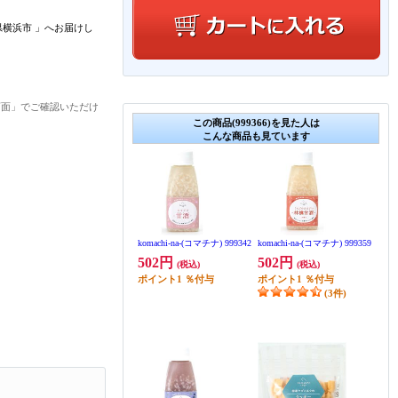
県横浜市
」
へお届けし
画面」でご確認いただけ
この商品(999366)を見た人は
こんな商品も見ています
komachi-na-(コマチナ) 999342
komachi-na-(コマチナ) 999359
502円
502円
(税込)
(税込)
ポイント
1
％付与
ポイント
1
％付与
(3件)