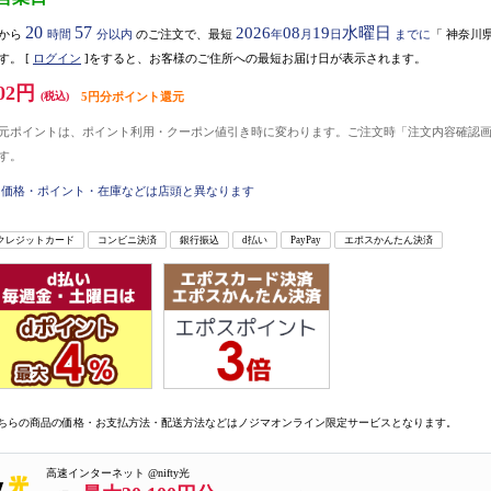
20
57
2026
08
19
水曜日
から
時間
分以内
のご注文で、最短
年
月
日
までに
「
神奈川
す。
[
ログイン
]をすると、お客様のご住所への最短お届け日が表示されます。
02円
(税込)
5円分ポイント還元
元ポイントは、ポイント利用・クーポン値引き時に変わります。ご注文時「注文内容確認
す。
価格・ポイント・在庫などは店頭と異なります
クレジットカード
コンビニ決済
銀行振込
d払い
PayPay
エポスかんたん決済
ちらの商品の価格・お支払方法・配送方法などはノジマオンライン限定サービスとなります。
高速インターネット @nifty光