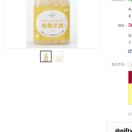
今
ま
5
価格：
還
ま
支払方法：
こ