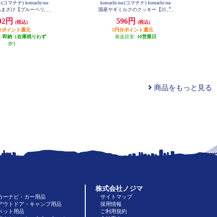
a-(コマチナ) komachi-na-
komachi-na-(コマチナ) komachi-na-
あまざけ【ブルーベリー
国産ヤギミルクのクッキー【25g】
999274
150ml】 999380
02円
596円
(税込)
(税込)
分ポイント還元
5円分ポイント還元
:
即納（在庫残りわず
発送目安:
10営業日
か）
商品をもっと見る
株式会社ノジマ
カーナビ・カー用品
サイトマップ
アウトドア・キャンプ用品
採用情報
ペット用品
ご利用規約