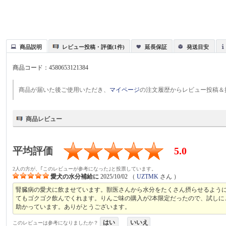
商品説明
レビュー投稿・評価(1件)
延長保証
発送目安
商品コード：
4580653121384
商品が届いた後ご使用いただき、
マイページ
の注文履歴からレビュー投稿＆
商品レビュー
平均評価
5.0
2人の方が、｢このレビューが参考になった｣と投票しています。
愛犬の水分補給に
2025/10/02
（
UZTMK
さん ）
腎臓病の愛犬に飲ませています。獣医さんから水分をたくさん摂らせるよう
てもゴクゴク飲んでくれます。りんご味の購入が2本限定だったので、試し
助かっています。ありがとうございます。
はい
いいえ
このレビューは参考になりましたか？