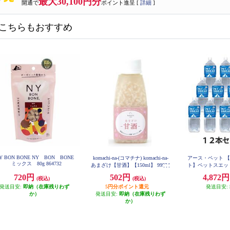
最大30,100円分
開通で
ポイント進呈 [
詳細
]
こちらもおすすめ
Y BON BONE NY BON BONE
komachi-na-(コマチナ) komachi-na-
アース・ペット 【
ミックス 80g 864732
あまざけ【甘酒】【150ml】 99934
ト】ペットスエット 2L
2
SE
720円
502円
4,872
(税込)
(税込)
発送目安:
即納（在庫残りわず
5円分ポイント還元
発送目安:
か）
発送目安:
即納（在庫残りわず
か）