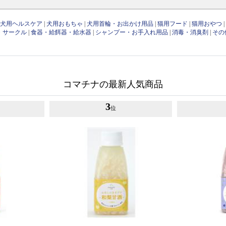
|
犬用ヘルスケア
|
犬用おもちゃ
|
犬用首輪・お出かけ用品
|
猫用フード
|
猫用おやつ
・サークル
|
食器・給餌器・給水器
|
シャンプー・お手入れ用品
|
消毒・消臭剤
|
その
コマチナの最新人気商品
3
位