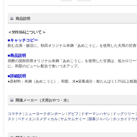
商品説明
＜999366について＞
■キャッチコピー
飲む点滴・腸活に。秋田オリジナル米麹「あめこうじ」を使用した犬用の甘酒
■商品説明
発酵の国秋田県オリジナル米麹「あめこうじ」を使用した甘酒は、低カロリー
に。和梨のピューレ配合で食いつきアップ。
■詳細説明
●原材料：米麹（あめこうじ）、和梨、水●栄養成分：粗たんぱく1.3%以上粗脂肪0%以上
関連メーカー（犬用おやつ・水）
コマチナ
|
ニューヨークボンボーン
|
デビフ
|
ドギーマンハヤシ
|
ドッグツリー
スト
|
ペティエンスメディカル
|
ヤムヤムヤミー
|
国泰ジャパン
|
ホッカイドウ