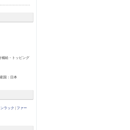
分補給・トッピング
●生産国：日本
ワンラック
|
ファー