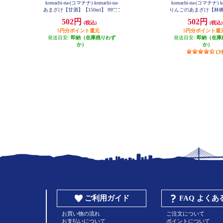
komachi-na-(コマチナ) komachi-na-
komachi-na-(コマチナ) ko
あまざけ【甘酒】【150ml】 99934
りんごのあまざけ【林檎
2
50ml】 99935
502円
502円
(税込)
(税込)
5円分ポイント還元
5円分ポイント還
発送目安:
即納（在庫残りわず
発送目安:
即納（在庫
か）
か）
(3
ご利用ガイド
FAQ よく
お買い物の流れ
ご注文について
お支払いについて
ポイントについて