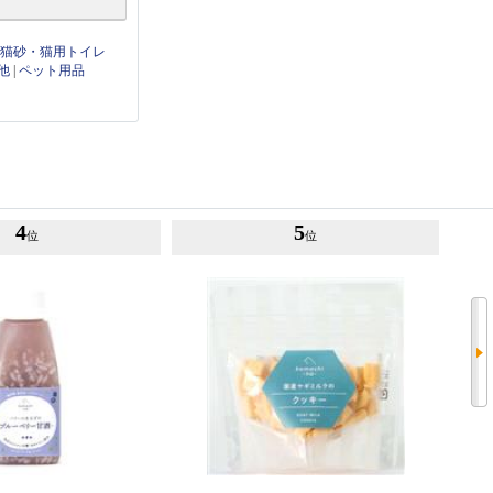
|
猫砂・猫用トイレ
他
|
ペット用品
4
5
位
位