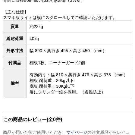
背面に直径50mmの配線穴を装備（3カ所）
【主な仕様】
スマホ版サイトは横にスクロールしてご確認いただけます。
質量
約23kg
総耐荷重
40kg
外形寸法
幅 890 × 奥行き 495 × 高さ 450 （mm）
付属品
棚板1枚、コーナーガード2個
有効内寸：幅 810 × 奥行き 476 × 高さ 378 （mm）
棚板 耐荷重：20kg以下
備考
底板 耐荷重：30Kg以下
扉にシリンダー錠を採用。（盗難防止）
この商品のレビュー(全0件)
商品が届いた後ご使用いただき、
マイページ
の注文履歴からレビュ