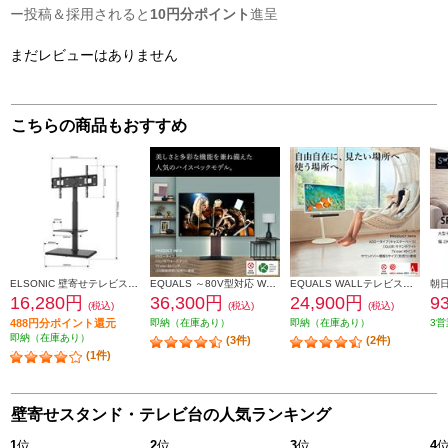
ー投稿＆採用されると
10円分ポイント
進呈
まだレビューはありません
こちらの商品もおすすめ
ELSONIC 壁寄せテレビスタンド ブラック ED-KYTS01
EQUALS ～80V型対応 WALL TVStand V3ロータイプ ウォールナット EQUALS WLTVB5238
EQUALS WALLテレビスタンドA2ロータイプ ウォールナット WLTVL4238
16,280円
36,300円
24,900円
9
(税込)
(税込)
(税込)
488円分ポイント還元
即納（在庫あり）
即納（在庫あり）
3営
即納（在庫あり）
(3件)
(2件)
(1件)
壁寄せスタンド・テレビ台の人気ランキング
1
位
2
位
3
位
4