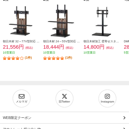
朝日木材 32～77V型対応 キャスター付きフロアスタンド ダークブラウン WS-C690-DB
朝日木材 24～55V型対応 キャスター付きフロアスタンド ダークブラウン WS-C590-DB
朝日木材加工 壁寄せスタンド(SWING)【32～60V対応】 WSMB650BK
21,556円
18,444円
14,800円
2
(税込)
(税込)
(税込)
10営業日
10営業日
10営業日
5営
(1件)
(1件)
メルマガ
旧Twitter
Instagram
WEB限定クーポン