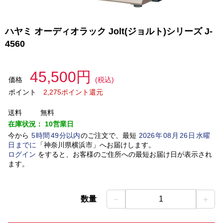
ハヤミ オーディオラック Jolt(ジョルト)シリーズ J-
4560
45,500円
価格
(税込)
ポイント
2,275ポイント還元
送料
無料
在庫状況：
10営業日
今から
5
時間
49
分以内
のご注文で、最短
2026
年
08
月
26
日
水曜
日
までに
「
神奈川県横浜市
」
へお届けします。
ログイン
をすると、お客様のご住所への最短お届け日が表示され
ます。
－
＋
数量
1