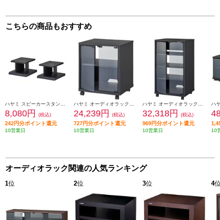
こちらの商品もおすすめ
ハヤミ スピーカースタンド【マットブラック】 SB-61
ハヤミ オーディオラック【コンパクトサイズ/エントリーモデル/棚板1枚付属タイプ/マットブラック】 FG-633
ハヤミ オーディオラック【コンパクトサイズ/エントリーモデル/棚板3枚付属タイプ/マットブラック】 FG-635
8,080円
24,239円
32,318円
4
(税込)
(税込)
(税込)
242円分ポイント還元
727円分ポイント還元
969円分ポイント還元
1,
10営業日
10営業日
10営業日
10
オーディオラック関連の人気ランキング
1
位
2
位
3
位
4