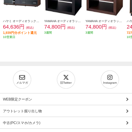
ハヤミ オーディオラック【クローズドタイプ/ヨコ3連・3段ラック/ダークブラウン木目】 A-1233
YAMAHA オーディオラック（ブラック） GTR-1000-B
YAMAHA オーディオラック（ブラウンバーチ） GTR-1000-MB
64,636円
74,800円
74,800円
2
(税込)
(税込)
(税込)
1,939円分ポイント還元
3週間
3週間
7
10営業日
10
メルマガ
旧Twitter
Instagram
WEB限定クーポン
アウトレット掘り出し物
中古(PC/スマホ/カメラ)