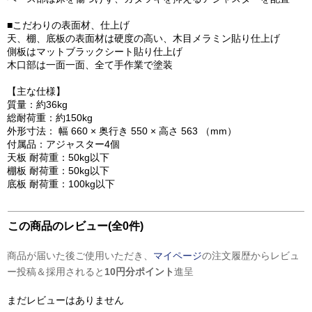
■こだわりの表面材、仕上げ
天、棚、底板の表面材は硬度の高い、木目メラミン貼り仕上げ
側板はマットブラックシート貼り仕上げ
木口部は一面一面、全て手作業で塗装
【主な仕様】
質量：約36kg
総耐荷重：約150kg
外形寸法： 幅 660 × 奥行き 550 × 高さ 563 （mm）
付属品：アジャスター4個
天板 耐荷重：50kg以下
棚板 耐荷重：50kg以下
底板 耐荷重：100kg以下
この商品のレビュー(全0件)
商品が届いた後ご使用いただき、
マイページ
の注文履歴からレビュ
ー投稿＆採用されると
10円分ポイント
進呈
まだレビューはありません