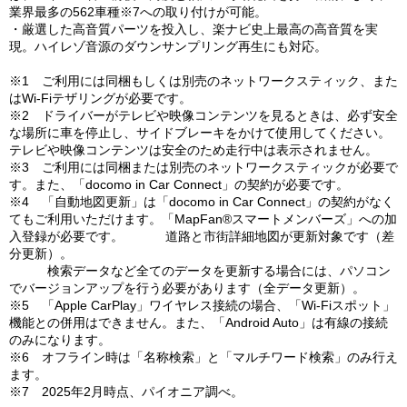
業界最多の562車種※7への取り付けが可能。
・厳選した高音質パーツを投入し、楽ナビ史上最高の高音質を実
現。ハイレゾ音源のダウンサンプリング再生にも対応。
※1 ご利用には同梱もしくは別売のネットワークスティック、また
はWi-Fiテザリングが必要です。
※2 ドライバーがテレビや映像コンテンツを見るときは、必ず安全
な場所に車を停止し、サイドブレーキをかけて使用してください。
テレビや映像コンテンツは安全のため走行中は表示されません。
※3 ご利用には同梱または別売のネットワークスティックが必要で
す。また、「docomo in Car Connect」の契約が必要です。
※4 「自動地図更新」は「docomo in Car Connect」の契約がなく
てもご利用いただけます。「MapFan®スマートメンバーズ」への加
入登録が必要です。 道路と市街詳細地図が更新対象です（差
分更新）。
検索データなど全てのデータを更新する場合には、パソコン
でバージョンアップを行う必要があります（全データ更新）。
※5 「Apple CarPlay」ワイヤレス接続の場合、「Wi-Fiスポット」
機能との併用はできません。また、「Android Auto」は有線の接続
のみになります。
※6 オフライン時は「名称検索」と「マルチワード検索」のみ行え
ます。
※7 2025年2月時点、パイオニア調べ。