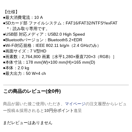
【仕様】
●最大消費電流：10 A
●SDカード部 ファイルシステム：FAT16/FAT32/NTFS*/exFAT
*：読み取り専用です。
●USB部 対応メディア：USB2.0 High Speed
●Bluetoothバージョン：Bluetooth5.2+EDR
●Wi-Fi対応規格：IEEE 802.11 b/g/n（2.4 GHzのみ）
●画面サイズ：7 V型HD
●画素数：2,764,800 画素［水平1,280×垂直720×3（RGB）］
●本体寸法：178 mm(W)×100 mm(H)×165 mm(D)
●本体：2.0 kg
●最大出力：50 W×4 ch
この商品のレビュー(全0件)
商品が届いた後ご使用いただき、
マイページ
の注文履歴からレビュ
ー投稿＆採用されると
10円分ポイント
進呈
まだレビューはありません