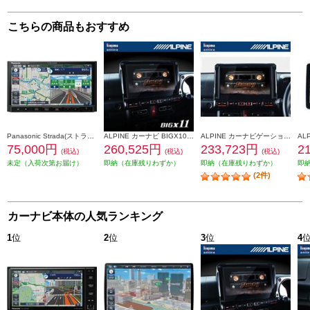
こちらの商品もおすすめ
Panasonic Strada(ストラーダ) オンライン対応7V型カーナビ CN-CE01DA
ALPINE カーナビ BIGX10型/ビッグX/ジムニー/ジムニーシエラ専用 EX10NX2-JI-64
ALPINE カーナビゲーションBIG X 10型 ビッグX DVDCDメカレス ジムニージムニーシエラ専用 EX10NX2S-JI-64
75,000円
260,525円
233,723円
2
(税込)
(税込)
(税込)
未定（入荷次第お届け）
即納（在庫残りわずか）
即納（在庫残りわずか）
即
(2件)
カーナビ本体の人気ランキング
1
位
2
位
3
位
4