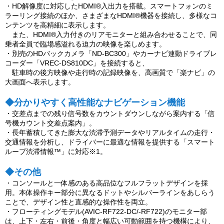
・HD解像度に対応したHDMI®入出力を搭載。スマートフォンのミ
ラーリング接続のほか、さまざまなHDMI®機器を接続し、多様なコ
ンテンツを高精細に表示します。
また、HDMI®入力付きのリアモニターと組み合わせることで、同
乗者全員で臨場感溢れる迫力の映像を楽しめます。
・別売のHDバックカメラ「ND-BC300」やカーナビ連動ドライブレ
コーダー「VREC-DS810DC」を接続すると、
駐車時の後方映像や走行時の記録映像を、高画質で「楽ナビ」の
大画面へ表示します。
◆分かりやすく高性能なナビゲーション機能
・交差点までの残り信号数をカウントダウンしながら案内する「信
号機カウント交差点案内」。
・長年蓄積してきた膨大な渋滞予測データやリアルタイムの走行・
交通情報を分析し、ドライバーに最適な情報を提供する「スマート
ループ渋滞情報™」に対応※1。
◆その他
・コンソールと一体感のある高品位なフルフラットデザインを採
用。本体操作キー部分に異なるドットやシルバーラインをあしらう
ことで、デザイン性と直感的な操作性を両立。
・フローティングモデル(AVIC-RF722-DC/-RF722)のモニター部
は、上下・左右・前後・角度と幅広い可動範囲を持つ機構により、