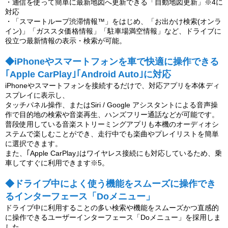
・通信を使って簡単に最新地図へ更新できる「自動地図更新」※4に
対応
・「スマートループ渋滞情報™」をはじめ、「お出かけ検索(オンラ
イン)」「ガススタ価格情報」「駐車場満空情報」など、ドライブに
役立つ最新情報の表示・検索が可能。
◆iPhoneやスマートフォンを車で快適に操作できる
｢Apple CarPlay｣｢Android Auto｣に対応
iPhoneやスマートフォンを接続するだけで、対応アプリを本体ディ
スプレイに表示し、
タッチパネル操作、またはSiri / Google アシスタントによる音声操
作で目的地の検索や音楽再生、ハンズフリー通話などが可能です。
普段使用している音楽ストリーミングアプリも本機のオーディオシ
ステムで楽しむことができ、走行中でも楽曲やプレイリストを簡単
に選択できます。
また、｢Apple CarPlay｣はワイヤレス接続にも対応しているため、乗
車してすぐに利用できます※5。
◆ドライブ中によく使う機能をスムーズに操作でき
るインターフェース「Doメニュー」
ドライブ中に利用することの多い検索や機能をスムーズかつ直感的
に操作できるユーザーインターフェース「Doメニュー」を採用しま
した。