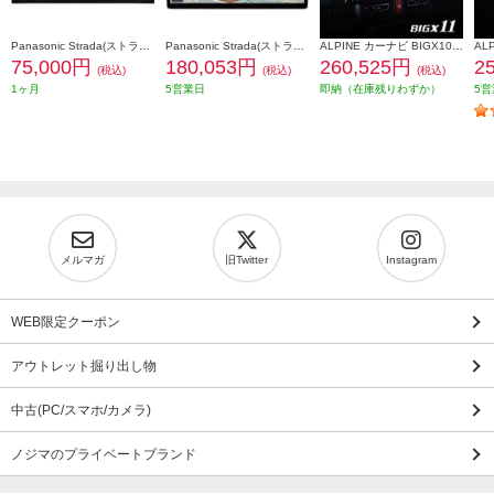
Panasonic Strada(ストラーダ) オンライン対応7Vワイド型カーナビ ワイド CN-CE01WDA
Panasonic Strada(ストラーダ) オンライン対応フローティング10V型有機ELカーナビ CN-F1X10C1DA
ALPINE カーナビ BIGX10型/ビッグX/ジムニー/ジムニーシエラ専用 EX10NX2-JI-64
75,000円
180,053円
260,525円
2
(税込)
(税込)
(税込)
1ヶ月
5営業日
即納（在庫残りわずか）
5営
メルマガ
旧Twitter
Instagram
WEB限定クーポン
アウトレット掘り出し物
中古(PC/スマホ/カメラ)
ノジマのプライベートブランド