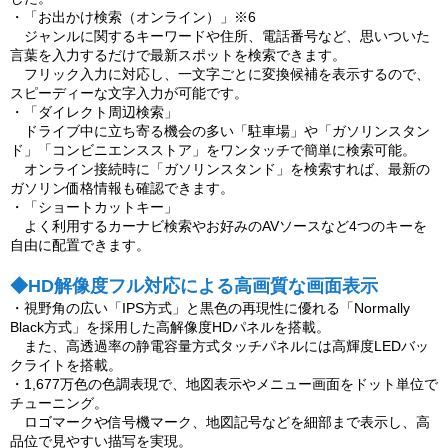
・「お出かけ検索（オンライン）」※6
ジャンルに関するキーワードや住所、電話番号など、思いついた
言葉を入力するだけで最新スポットを検索できます。
フリック入力に対応し、一文字ごとに変換候補を表示するので、
スピーディーな文字入力が可能です。
・「ダイレクト周辺検索」
ドライブ中に立ち寄る機会の多い「駐車場」や「ガソリンスタン
ド」「コンビニエンスストア」をワンタッチで簡単に検索可能。
オンライン接続時に「ガソリンスタンド」を検索すれば、最新の
ガソリン価格情報も確認できます。
・「ショートカットキー」
よく利用するカーナビ検索やお好みのAVソースなど4つのキーを
自由に配置できます。
◆HD解像度フル対応による高画質な画面表示
・視野角の広い「IPS方式」と黒色の再現性に優れる「Normally
Black方式」を採用した高解像度HDパネルを搭載。
また、高透過率の静電容量方式タッチパネルには高輝度LEDバッ
クライトを搭載。
・1,677万色の色調表現で、地図表示やメニュー画面をドット単位で
チューニング。
ロゴマークや信号機マーク、地図記号などを細部まで表示し、高
品位で見やすい描写を実現。