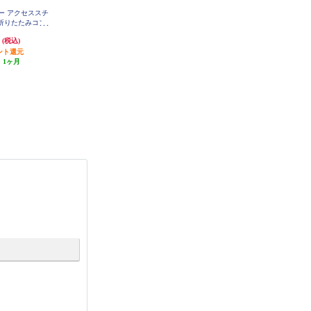
ーマー アクセススチ
T-fal 衣類スチーマー スチームラフ
T-fal 衣類スチーマー スチームラフ
 折りたたみコン
レ ハンガーショット機能付き パ
レ ハンガーショット機能付き パ
フルスチーム 軽
ワフルスチーム 先細チップ セラ
ワフルスチーム 先細チップ セラ
円
13,200円
13,200円
(税込)
(税込)
(税込)
1034J0
ミックかけ面 チャコールグレー D
ミックかけ面 アイボリーホワイト
V8075J0
DV8070J0
ント還元
1,320円分ポイント還元
1,320円分ポイント還元
:
1ヶ月
発送目安:
5営業日
発送目安:
5営業日