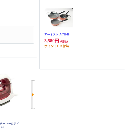
アーネスト A-76958
3,580円
(税込)
ポイント
1
％付与
スチーマー&アイ
T-fal 衣類スチーマー スチームラフ
T-fal 衣類スチーマー アクセススチ
-50
レ ハンガーショット機能付き パ
ーム コンパクト 折りたたみコン