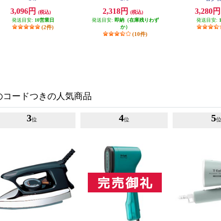
3,096円
2,318円
3,280
(税込)
(税込)
発送目安:
10営業日
発送目安:
即納（在庫残りわず
発送目安:
(2件)
か）
(10件)
のコードつきの人気商品
3
4
5
位
位