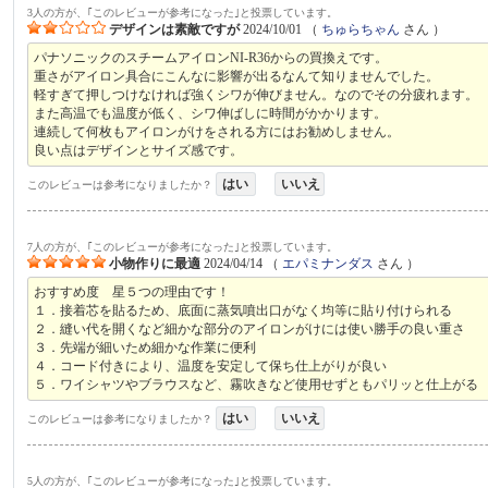
3人の方が、｢このレビューが参考になった｣と投票しています。
デザインは素敵ですが
2024/10/01
（
ちゅらちゃん
さん ）
パナソニックのスチームアイロンNI-R36からの買換えです。
重さがアイロン具合にこんなに影響が出るなんて知りませんでした。
軽すぎて押しつけなければ強くシワが伸びません。なのでその分疲れます。
また高温でも温度が低く、シワ伸ばしに時間がかかります。
連続して何枚もアイロンがけをされる方にはお勧めしません。
良い点はデザインとサイズ感です。
はい
いいえ
このレビューは参考になりましたか？
7人の方が、｢このレビューが参考になった｣と投票しています。
小物作りに最適
2024/04/14
（
エパミナンダス
さん ）
おすすめ度 星５つの理由です！
１．接着芯を貼るため、底面に蒸気噴出口がなく均等に貼り付けられる
２．縫い代を開くなど細かな部分のアイロンがけには使い勝手の良い重さ
３．先端が細いため細かな作業に便利
４．コード付きにより、温度を安定して保ち仕上がりが良い
５．ワイシャツやブラウスなど、霧吹きなど使用せずともパリッと仕上がる
はい
いいえ
このレビューは参考になりましたか？
5人の方が、｢このレビューが参考になった｣と投票しています。