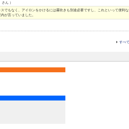
う
さん ）
レスでもなく、アイロンをかけるには霧吹きも別途必要ですし、これといって便利な
家内が言っていました。
すべ