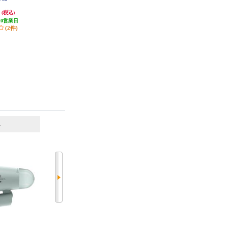
ワフルスチーム 先細チップ セラ
パクト収納 パワフルスチーム 軽
円
13,200円
5,490円
(税込)
(税込)
(税込)
ミックかけ面 チャコールグレー D
量670g DT1034J0
V8075J0
10営業日
1,320円分ポイント還元
549円分ポイント還元
(2件)
発送目安:
5営業日
発送目安:
1ヶ月
6
7
位
位
位