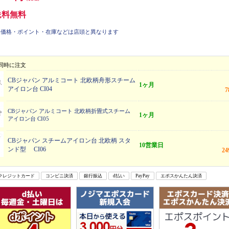
送料無料
価格・ポイント・在庫などは店頭と異なります
同時に注文
CBジャパン アルミコート 北欧柄舟形スチーム
1ヶ月
アイロン台 CI04
CBジャパン アルミコート 北欧柄折畳式スチーム
1ヶ月
アイロン台 CI05
CBジャパン スチームアイロン台 北欧柄 スタ
10営業日
ンド型 CI06
2
クレジットカード
コンビニ決済
銀行振込
d払い
PayPay
エポスかんたん決済