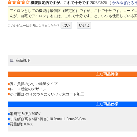
機能限定的ですが、これで十分です
2023/08/26
（
かみゆぎたろ
アイロンとしての機能は最低限（限定的）ですが、これで十分です。コード
んが、自宅でアイロンするには、これで十分です。と、いつも使用している
はい
いいえ
このレビューは参考になりましたか？
商品説明
主な商品特徴
■
腕に負担の少ない軽量タイプ
■
レトロ感覚のデザイン
■
かけ面は のりのつきにくいフッ素コート加工
主な商品仕様
■
消費電力(約) 700W
■
寸法(約)(高さ×幅×長さ) 10.0cm×11.0cm×23.0cm
■
質量(約) 0.8kg