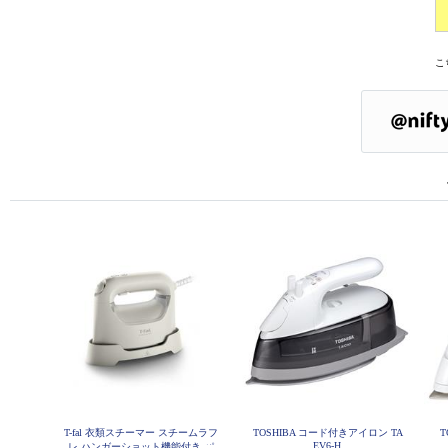
こ
T-fal 衣類スチーマー スチームラフ
TOSHIBA コード付きアイロン TA
T
EV6-H
レ ハンガーショット機能付き パ