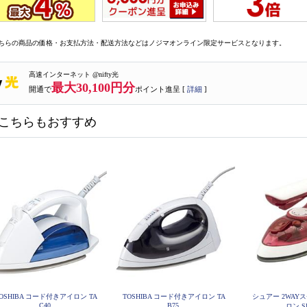
ちらの商品の価格・お支払方法・配送方法などはノジマオンライン限定サービスとなります。
高速インターネット @nifty光
最大30,100円分
開通で
ポイント進呈 [
詳細
]
こちらもおすすめ
OSHIBA コード付きアイロン TA
TOSHIBA コード付きアイロン TA
シュアー 2WAY
C40
B75
ロン SI