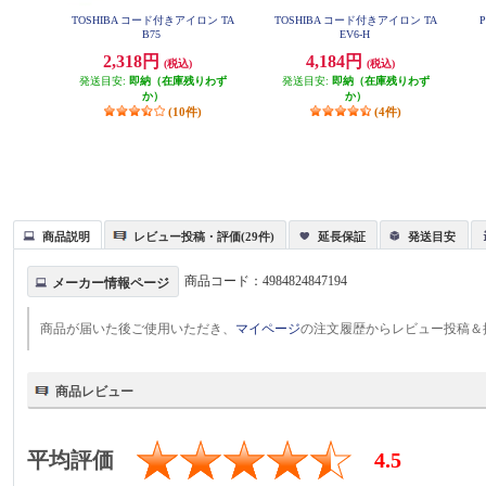
TOSHIBA コード付きアイロン TA
TOSHIBA コード付きアイロン TA
B75
EV6-H
2,318円
4,184円
(税込)
(税込)
発送目安:
即納（在庫残りわず
発送目安:
即納（在庫残りわず
か）
か）
(10件)
(4件)
商品説明
レビュー投稿・評価(29件)
延長保証
発送目安
商品コード：
4984824847194
メーカー情報ページ
商品が届いた後ご使用いただき、
マイページ
の注文履歴からレビュー投稿＆
商品レビュー
平均評価
4.5