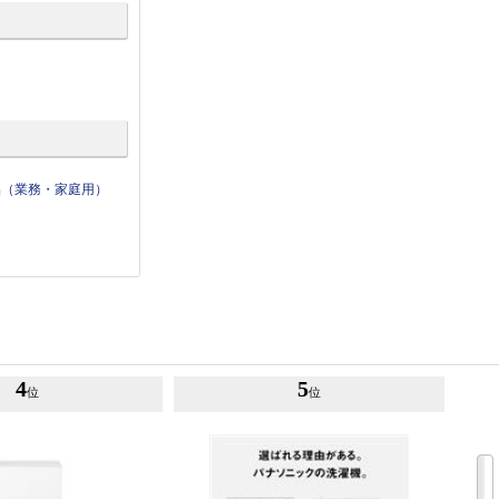
品（業務・家庭用）
4
5
位
位