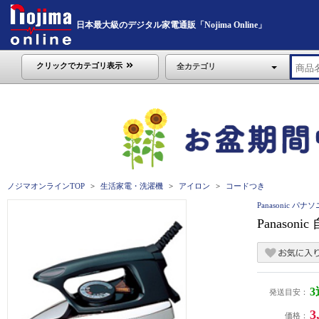
日本最大級のデジタル家電通販「Nojima Online」
クリックでカテゴリ表示
全カテゴリ
ノジマオンラインTOP
生活家電・洗濯機
アイロン
コードつき
Panasonic パナ
Panaso
発送目安：
3
価格：