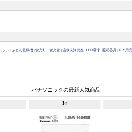
ミシン
|
ふとん乾燥機
|
蛍光灯・蛍光管
|
温水洗浄便座
|
LED電球
|
照明器具
|
DIY用
パナソニックの最新人気商品
3
位