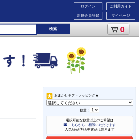
ログイン
ご利用ガイド
新規会員登録
マイページ
0
検索
おまかせギフトラッピング★
数量：
選択可能な数量以上のご希望は
こちらからご相談いただけます
人気品/品薄品/中古品は除きます