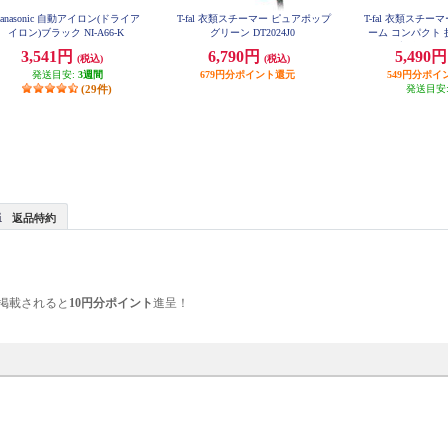
Panasonic 自動アイロン(ドライア
T-fal 衣類スチーマー ピュアポップ
T-fal 衣類スチ
イロン)ブラック NI-A66-K
グリーン DT2024J0
ーム コンパクト
パクト収納 パワ
3,541円
6,790円
5,490
(税込)
(税込)
量670g DT
発送目安:
3週間
679円分ポイント還元
549円分ポイ
(29件)
発送目安
返品特約
掲載されると
10円分ポイント
進呈！