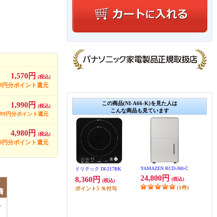
1,570円
(税込)
78円分ポイント還元
この商品(NI-A66-K)を見た人は
1,990円
(税込)
こんな商品も見ています
99円分ポイント還元
4,980円
(税込)
49円分ポイント還元
YAMAZEN RCD-J60-C
ドリテック DI-217BK
24,800円
8,360円
(税込)
(税込)
(1件)
ポイント
5
％付与