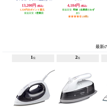
ワフルスチーム 先細チップ セラ
13,200円
4,184円
(税込)
(税込)
ミックかけ面 アイボリーホワイト
DV8070J0
1,320円分ポイント還元
発送目安:
即納（在庫残りわず
発送目安:
5営業日
か）
(4件)
最新
1
2
位
位