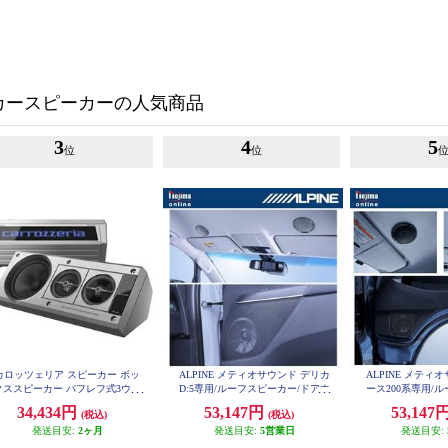
カースピーカーの人気商品
3
4
5
位
位
カロッツェリア スピーカー ボッ
ALPINE メティオサウンド デリカ
ALPINE メティ
クススピーカー バフレフ式3ウェ
D:5専用/ルーフスピーカー/ドアウ
ース200系専用/
イ レトロ 光るロゴ ヤングタイマ
ーハー MS-165-D5-1
ドアウーハー MS-1
34,434円
53,147円
53,147
(税込)
(税込)
ー TS-X40
発送目安:
2ヶ月
発送目安:
5営業日
発送目安: