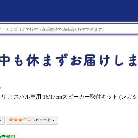
ア
ア スバル車用 16/17cmスピーカー取付キット (レガシィ
レビュー1件
0営業日