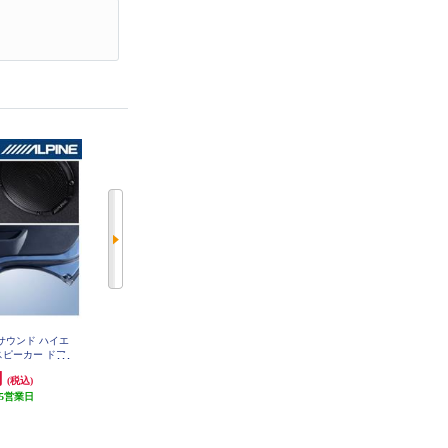
オサウンド ハイエ
ALPINE メティオサウンド向けデ
ALPINE 17cmセパレート2ウェイ
スピーカー ドア
ッドニングキット KTX-DSMS-01
スピーカー STE-G170S
ラック向け MS-
円
5,554円
12,115円
(税込)
(税込)
(税込)
200-BK
5営業日
166円分ポイント還元
発送目安:
5営業日
発送目安:
5営業日
(38件)