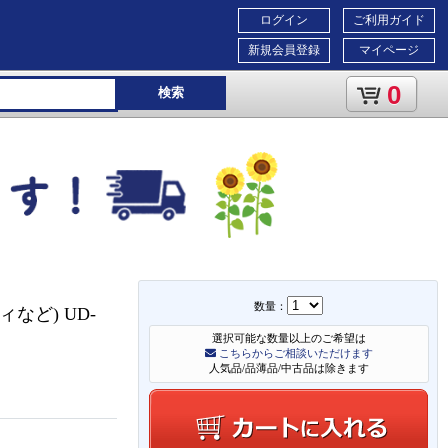
ログイン
ご利用ガイド
新規会員登録
マイページ
0
検索
数量：
など) UD-
選択可能な数量以上のご希望は
こちらからご相談いただけます
人気品/品薄品/中古品は除きます