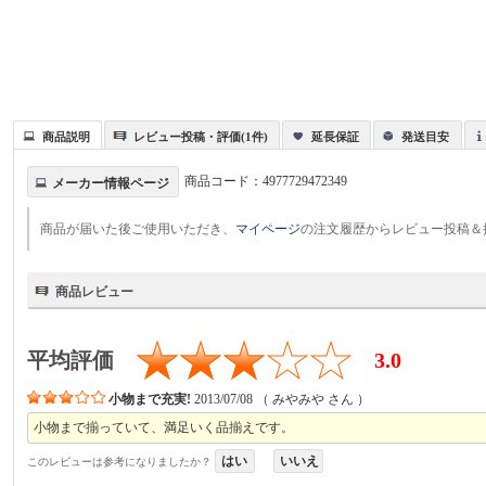
商品説明
レビュー投稿・評価(1件)
延長保証
発送目安
商品コード：
4977729472349
メーカー情報ページ
商品が届いた後ご使用いただき、
マイページ
の注文履歴からレビュー投稿＆
商品レビュー
平均評価
3.0
小物まで充実!
2013/07/08
（
みやみや
さん ）
小物まで揃っていて、満足いく品揃えです。
はい
いいえ
このレビューは参考になりましたか？