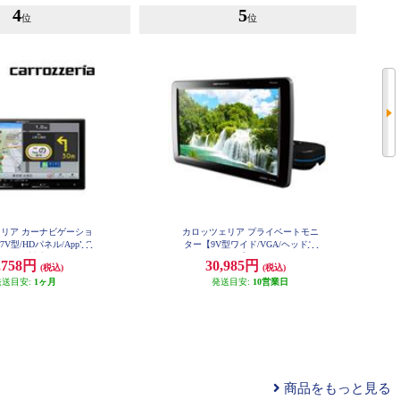
4
5
位
位
リア カーナビゲーショ
カロッツェリア プライベートモニ
7V型/HDパネル/AppleC
ター【9V型ワイド/VGA/ヘッドレ
droidAuto対応/TV/DVD/C
ストモニター】 TVM-PW930-2
,758円
30,985円
(税込)
(税込)
ooth/SD/チューナー・AV一
ナビ] AVIC-RZ722
発送目安:
1ヶ月
発送目安:
10営業日
商品をもっと見る