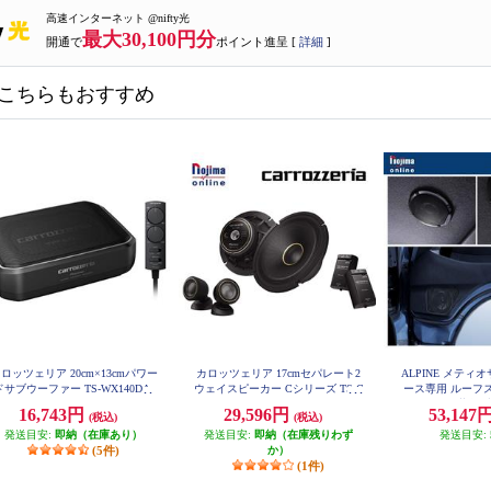
高速インターネット @nifty光
最大30,100円分
開通で
ポイント進呈 [
詳細
]
こちらもおすすめ
ロッツェリア 20cm×13cmパワー
カロッツェリア 17cmセパレート2
ALPINE メティ
ドサブウーファー TS-WX140DA
ウェイスピーカー Cシリーズ TS-C
ース専用 ルーフ
1740S
ウーハー 天井色ブ
16,743円
29,596円
53,147
(税込)
(税込)
165-HI-
発送目安:
即納（在庫あり）
発送目安:
即納（在庫残りわず
発送目安:
(5件)
か）
(1件)