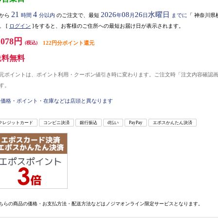
21
4
2026
08
26
水曜日
から
時間
分以内
のご注文で、最短
年
月
日
までに
「
神奈川県
。
[
ログイン
]をすると、お客様のご住所への最短お届け日が表示されます。
,078円
(税込)
122円分ポイント還元
送料無料
元ポイントは、ポイント利用・クーポン値引き時に変わります。ご注文時「注文内容確認
す。
価格・ポイント・在庫などは店頭と異なります
クレジットカード
コンビニ決済
銀行振込
d払い
PayPay
エポスかんたん決済
ちらの商品の価格・お支払方法・配送方法などはノジマオンライン限定サービスとなります。