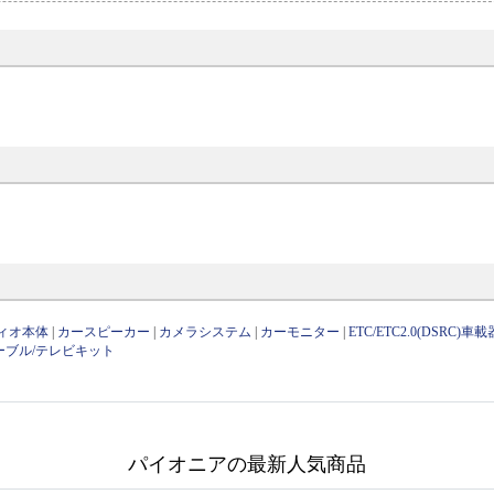
ィオ本体
|
カースピーカー
|
カメラシステム
|
カーモニター
|
ETC/ETC2.0(DSRC)車載
ーブル/テレビキット
パイオニアの最新人気商品