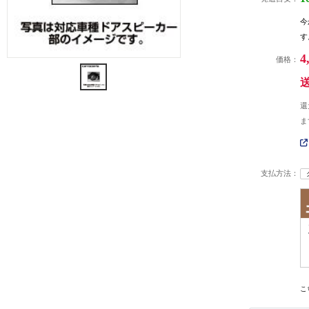
今
す
4
価格：
還
ま
支払方法：
こ