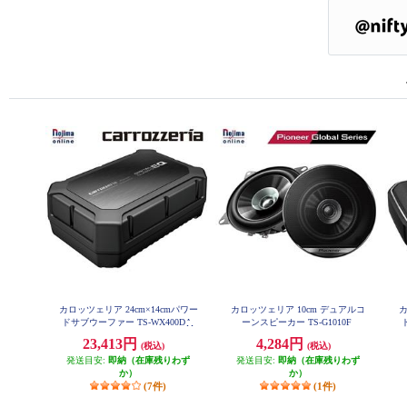
カロッツェリア 24cm×14cmパワー
カロッツェリア 10cm デュアルコ
カ
ドサブウーファー TS-WX400DA
ーンスピーカー TS-G1010F
23,413円
4,284円
(税込)
(税込)
発送目安:
即納（在庫残りわず
発送目安:
即納（在庫残りわず
か）
か）
(7件)
(1件)