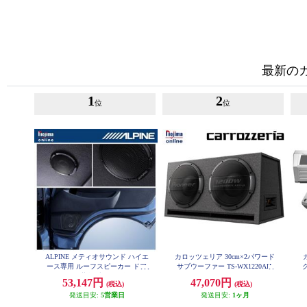
最新の
1
2
位
位
ALPINE メティオサウンド ハイエ
カロッツェリア 30cm×2パワード
ース専用 ルーフスピーカー ドア
サブウーファー TS-WX1220AH
ウーハー 天井色ブラック向け MS-
53,147円
47,070円
(税込)
(税込)
165-HI-200-BK
発送目安:
5営業日
発送目安:
1ヶ月