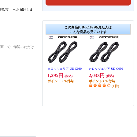
横浜市
」
へお届けしま
この商品(UD-K109)を見た人は
こんな商品も見ています
画面」でご確認いただけ
カロッツェリア UD-C030
カロッツェリア UD-C050
1,295円
2,033円
(税込)
(税込)
ポイント
3
％付与
ポイント
3
％付与
(1件)