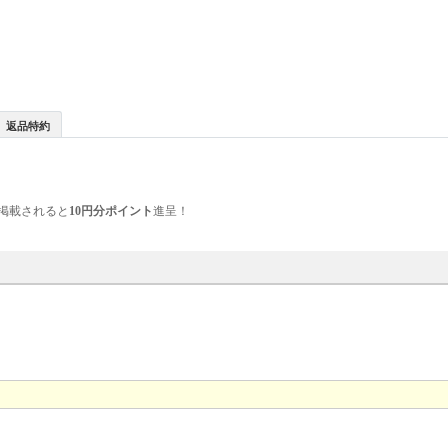
返品特約
掲載されると
10円分ポイント
進呈！