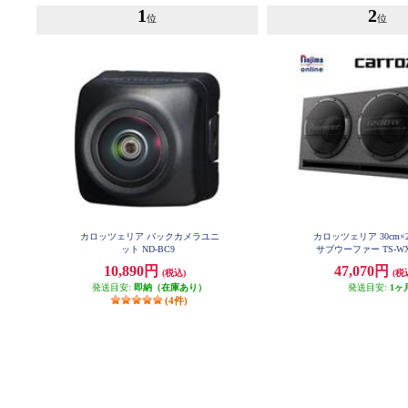
1
2
位
位
カロッツェリア バックカメラユニ
カロッツェリア 30cm
ット ND-BC9
サブウーファー TS-WX
10,890円
47,070円
(税込)
(税
発送目安:
即納（在庫あり）
発送目安:
1ヶ
(4件)