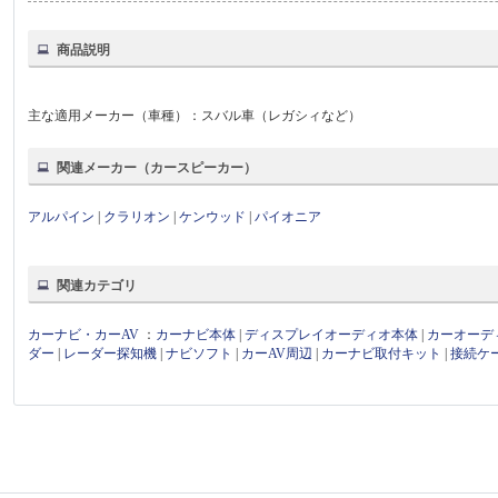
商品説明
主な適用メーカー（車種）：スバル車（レガシィなど）
関連メーカー（カースピーカー）
アルパイン
|
クラリオン
|
ケンウッド
|
パイオニア
関連カテゴリ
カーナビ・カーAV
：
カーナビ本体
|
ディスプレイオーディオ本体
|
カーオーデ
ダー
|
レーダー探知機
|
ナビソフト
|
カーAV周辺
|
カーナビ取付キット
|
接続ケ