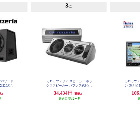
3
位
×2パワード
カロッツェリア スピーカー ボッ
カロッツェ
1220AH
クススピーカー バフレフ式3ウェ
ン 楽ナビ [
イ レトロ 光るロゴ ヤングタイマ
arPlay An
34,434円
106
込)
(税込)
ー TS-X40
D/Bluet
月
発送目安:
2ヶ月
体型メモリー