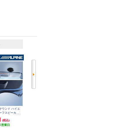
6
7
位
位
位
オサウンド ハイエ
ALPINE メティオサウンド トライ
ALPINE 17cmコアキシャル2ウェイ
ルーフスピーカー/
トン専用 ルーフスピーカー ドア
スピーカー X-171C
65-HI-200
ウーハー MS-165-TT-LC2-BK
円
53,147円
20,321円
(税込)
(税込)
(税込)
5営業日
発送目安:
5営業日
発送目安:
5営業日