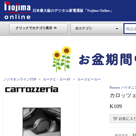
日本最大級のデジタル家電通販「Nojima Online」
クリックでカテゴリ表示
全カテゴリ
ノジマオンラインTOP
カーナビ・カーAV
カースピーカー
Pioneer パイオニ
カロッツェリ
K109
1
発送目安：