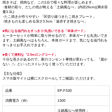
焼きそば、焼肉など、この1台で様々な料理が楽しめます。
･食材の彩り、だしの色が映える「土鍋風なべ」(内径26cm)(満水容
量3.3L)
･たこ焼きが作りやすい 「区切り線つきたこ焼きプレート」
･焼きものも楽しめる深さ3.5cm「遠赤すき焼きなべ」
■気になる油汚れもすっきり!丸洗いできる「本体ガード」
ヒーターセットが簡単に取り外せるので、本体ガードも丸洗いでき
ます。土鍋風なべはもちろん、本体ガードまで、気になる油汚れを
すっきりお手入れできます。
■長くて便利な「2.5mロングコード」
十分な長さがあるので、家のコンセント事情が変わっても、『届か
ない...!』といったストレスなく使っていただけます。
【主な仕様】
スマホ版サイトは横にスクロールしてご確認いただけます。
品番
EP-FS30
消費電力（W）
1300
土鍋風なべ使用時：