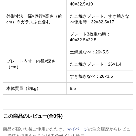
40×32.5×19
外形寸法 幅×奥行×高さ（約
たこ焼きプレート、すき焼きな
cm）※ガラスふた含む
べ使用時：32×32.5×17
プレート3枚重ね時：
40×32.5×22.5
土鍋風なべ：26×5.5
プレート内寸 内径×深さ
たこ焼きプレート：26×1.4
（cm）
すき焼きなべ：26×3.5
本体質量（約kg）
6.5
この商品のレビュー(全0件)
商品が届いた後ご使用いただき、
マイページ
の注文履歴からレビュ