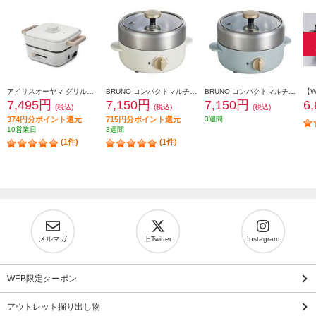
アイリスオーヤマ グリル鍋 3枚プレート IGU-P3-H
BRUNO コンパクトマルチグリルポット［煮る・焼く・蒸す・炊く/卓上電気鍋/ホワイト］ BOE115-WH
BRUNO コンパクトマルチグリルポット［煮る・焼く・蒸す・炊く/卓上電気鍋/ブルーグリーン］ BOE115-BGR
7,495円
7,150円
7,150円
6
(税込)
(税込)
(税込)
374円分ポイント還元
715円分ポイント還元
3週間
10営業日
3週間
(1件)
(1件)
メルマガ
旧Twitter
Instagram
WEB限定クーポン
アウトレット掘り出し物