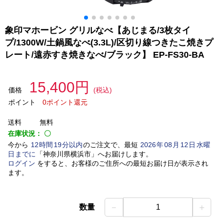
象印マホービン グリルなべ【あじまる/3枚タイ
プ/1300W/土鍋風なべ(3.3L)/区切り線つきたこ焼きプ
レート/遠赤すき焼きなべ/ブラック】 EP-FS30-BA
15,400円
価格
(税込)
ポイント
0ポイント還元
送料
無料
在庫状況：
〇
今から
12
時間
19
分以内
のご注文で、最短
2026
年
08
月
12
日
水曜
日
までに
「
神奈川県横浜市
」
へお届けします。
ログイン
をすると、お客様のご住所への最短お届け日が表示され
ます。
－
＋
数量
1