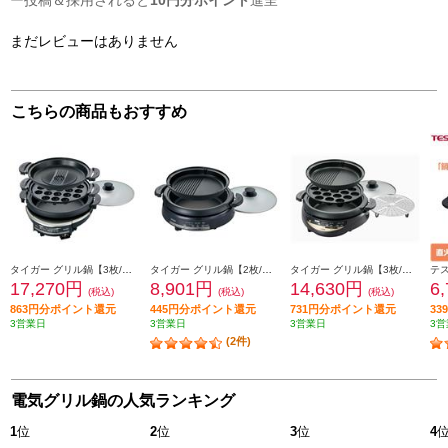
ー投稿＆採用されると
10円分ポイント
進呈
まだレビューはありません
こちらの商品もおすすめ
タイガー グリル鍋【3枚/たこ焼き/蒸し器/直火OK/メタリックブラウン】 CQD-B301TH
タイガー グリル鍋【2枚/波形プレート/メタリックブラウン】 CQE-B201TH
タイガー グリル鍋【3枚/たこ焼き/波形プレート/直火OK/ブラウン】 CQG-B301T
17,270円
8,901円
14,630円
6
(税込)
(税込)
(税込)
863円分ポイント還元
445円分ポイント還元
731円分ポイント還元
3
3営業日
3営業日
3営業日
3営
(2件)
電気グリル鍋の人気ランキング
1
位
2
位
3
位
4