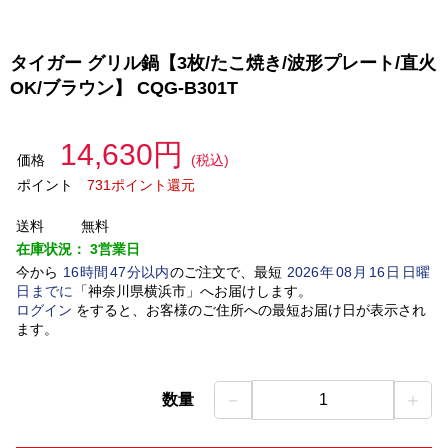
タイガー グリル鍋【3枚/たこ焼き/波形プレート/直火
OK/ブラウン】 CQG-B301T
14,630円
価格
(税込)
ポイント
731ポイント還元
送料
無料
在庫状況：
3営業日
今から
16
時間
47
分以内
のご注文で、最短
2026
年
08
月
16
日
日曜
日
までに
「
神奈川県横浜市
」
へお届けします。
ログイン
をすると、お客様のご住所への最短お届け日が表示され
ます。
－
＋
数量
1