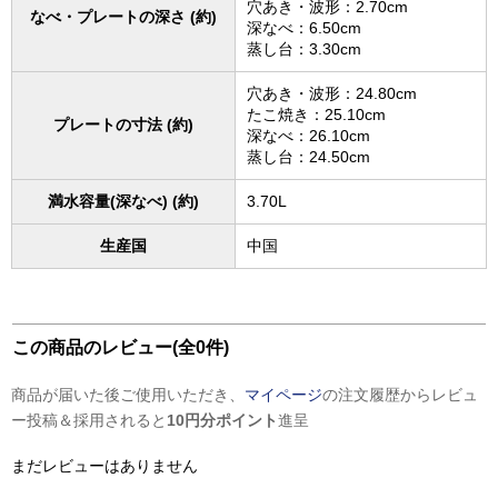
穴あき・波形：2.70cm
なべ・プレートの深さ (約)
深なべ：6.50cm
蒸し台：3.30cm
穴あき・波形：24.80cm
たこ焼き：25.10cm
プレートの寸法 (約)
深なべ：26.10cm
蒸し台：24.50cm
満水容量(深なべ) (約)
3.70L
生産国
中国
この商品のレビュー(全0件)
商品が届いた後ご使用いただき、
マイページ
の注文履歴からレビュ
ー投稿＆採用されると
10円分ポイント
進呈
まだレビューはありません