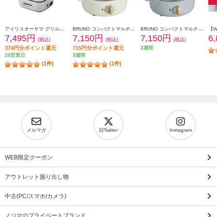
アイリスオーヤマ グリル鍋 3枚プレート IGU-P3-H
BRUNO コンパクトマルチグリルポット［煮る・焼く・蒸す・炊く/卓上電気鍋/ホワイト］ BOE115-WH
BRUNO コンパクトマルチグリルポット［煮る・焼く・蒸す・炊く/卓上電気鍋/ブルーグリーン］ BOE115-BGR
7,495円
7,150円
7,150円
6
(税込)
(税込)
(税込)
374円分ポイント還元
715円分ポイント還元
3週間
10営業日
3週間
(1件)
(1件)
メルマガ
旧Twitter
Instagram
WEB限定クーポン
アウトレット掘り出し物
中古(PC/スマホ/カメラ)
ノジマのプライベートブランド