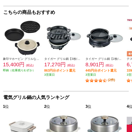
こちらの商品もおすすめ
象印マホービン グリルなべ【あじまる/3枚タイプ/1300W/土鍋風なべ(3.3L)/区切り線つきたこ焼きプレート/遠赤すき焼きなべ/ブラック】 EP-FS30-BA
タイガー グリル鍋【3枚/たこ焼き/蒸し器/直火OK/メタリックブラウン】 CQD-B301TH
タイガー グリル鍋【2枚/波形プレート/メタリックブラウン】 CQE-B201TH
15,400円
17,270円
8,901円
6
(税込)
(税込)
(税込)
即納（在庫残りわずか）
863円分ポイント還元
445円分ポイント還元
3
3営業日
3営業日
3営
(2件)
電気グリル鍋の人気ランキング
1
位
2
位
3
位
4