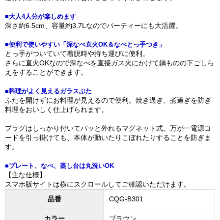
■大人4人分が楽しめます
深さ約6.5cm、容量約3.7Lなのでパーティーにも大活躍。
■便利で使いやすい「深なべ直火OK＆なべとっ手つき」
とっ手がついていて着脱時や持ち運びに便利。
さらに直火OKなので深なべを直接ガス火にかけて鍋ものの下ごしら
えをすることができます。
■料理がよく見えるガラスぶた
ふたを開けずにお料理が見えるので便利。焼き過ぎ、煮過ぎを防ぎ
料理をおいしく仕上げられます。
プラグはしっかり付いてパッと外れるマグネット式。万が一電源コ
ードを引っ掛けても、本体が動いたりこぼれたりすることを防ぎま
す。
■プレート、なべ、蒸し台は丸洗いOK
【主な仕様】
スマホ版サイトは横にスクロールしてご確認いただけます。
品番
CQG-B301
カラー
ブラウン