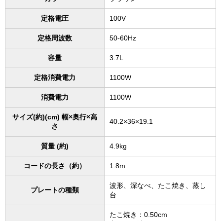
定格電圧
100V
定格周波数
50-60Hz
容量
3.7L
定格消費電力
1100W
消費電力
1100W
サイズ(約)(cm) 幅×奥行×高
40.2×36×19.1
さ
質量 (約)
4.9kg
コードの長さ（約）
1.8m
波形、深なべ、たこ焼き、蒸し
プレートの種類
台
たこ焼き：0.50cm