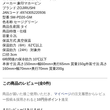
メーカー:象印マホービン
ブランド:ZOJIRUSHI
JANコード:4974305220936
型番:SM-PD20-GM
色名称:セージグリーン
商品生産国:タイ
商品特徴・仕様
容量:0.2L
保温方式:真空保温
保温効力（6H）:62℃以上
保温効力（24H）:対象外
口径:3cm
6時間後の保冷効力:10℃以下
本体寸法:高さ150mm×幅60mm×奥行65mm 質量150g外装寸法:高さ
160mm×幅70mm×奥行70mm 質量200g
この商品のレビュー(全0件)
商品が届いた後ご使用いただき、
マイページ
の注文履歴からレビュ
ー投稿＆採用されると
10円分ポイント
進呈
まだレビューはありません