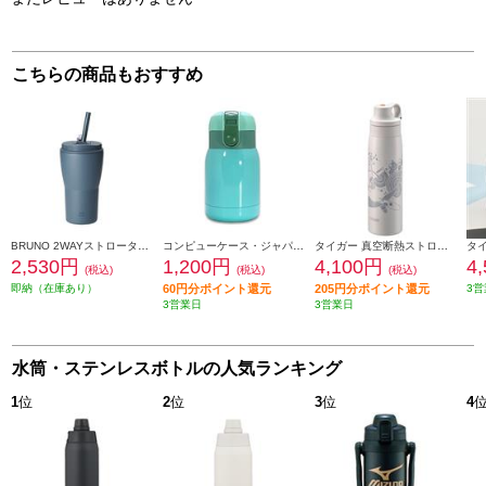
こちらの商品もおすすめ
BRUNO 2WAYストロータンブラーM［真空断熱/ブルーグレー］ BHK322-BGY
コンピューケース・ジャパン マグボトル180ml JMG-B180-GR
タイガー 真空断熱ストローボトル[500ml/ストロー/保冷/クジラ] MCS-A501WS
2,530円
1,200円
4,100円
4
(税込)
(税込)
(税込)
即納（在庫あり）
60円分ポイント還元
205円分ポイント還元
3営
3営業日
3営業日
水筒・ステンレスボトルの人気ランキング
1
位
2
位
3
位
4