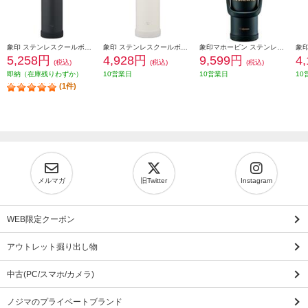
象印 ステンレスクールボトル 1200ml シームレスせん チャコールブラック SDKA120-BM
象印 ステンレスクールボトル 1000ml シームレスせん ペールホワイト SDKA100-WM
象印マホービン ステンレスクールボトル[2.0L/ミズノ/ブラック] SD-BX20-BA
5,258円
4,928円
9,599円
4
(税込)
(税込)
(税込)
即納（在庫残りわずか）
10営業日
10営業日
10
(1件)
メルマガ
旧Twitter
Instagram
WEB限定クーポン
アウトレット掘り出し物
中古(PC/スマホ/カメラ)
ノジマのプライベートブランド