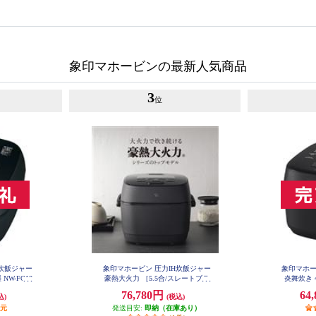
象印マホービンの最新人気商品
3
位
H炊飯ジャー
象印マホービン 圧力IH炊飯ジャー
象印マホー
NW-FC10
豪熱大火力 ［5.5合/スレートブラ
炎舞炊き 4
ック］ NWWB10-BZ
76,780円
64
込)
(税込)
還元
発送目安:
即納（在庫あり）