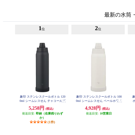
最新の水筒
1
2
位
位
象印 ステンレスクールボトル 120
象印 ステンレスクールボトル 100
0ml シームレスせん チャコールブ
0ml シームレスせん ペールホワイ
ボ
ラック SDKA120-BM
ト SDKA100-WM
5,258円
4,928円
(税込)
(税込)
発送目安:
即納（在庫残りわず
発送目安:
10営業日
か）
(1件)