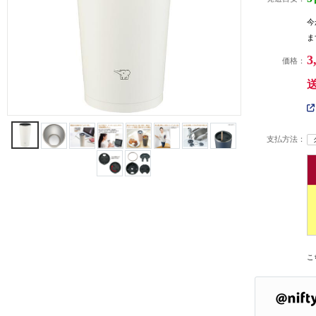
今
ま
3
価格：
支払方法：
こ