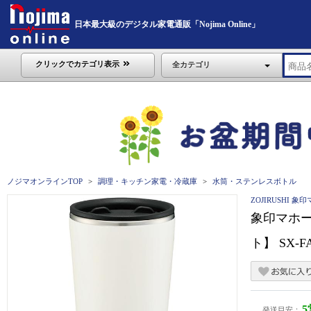
日本最大級のデジタル家電通販「Nojima Online」
クリックでカテゴリ表示
全カテゴリ
ノジマオンラインTOP
調理・キッチン家電・冷蔵庫
水筒・ステンレスボトル
ZOJIRUSHI 
象印マホー
ト】 SX-F
発送目安：