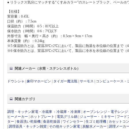
● リラックス気分にマッチする“くすみカラー”のスレートブラック、ペール
【仕様】
実容量：0.45L
口径（約）：7.5cm
保温効力（1時間）※5：81℃以上
保冷効力（1時間）※6：7℃以下
外形寸法 幅 × 奥行 × 高さ（約）：8.5cm × 9cm × 17cm
本体質量（約）：0.24kg
※5 保温効力とは、室温20℃±2℃において、製品に熱湯を水位線の位置まで（4
※6 保冷効力とは、室温20℃±2℃において、製品に冷水を水位線の位置まで（
関連メーカー（水筒・ステンレスボトル）
ドウシシャ
|
象印マホービン
|
タイガー魔法瓶
|
サーモス
|
コンピューケース・
関連カテゴリ
調理・キッチン家電・冷蔵庫
：
冷蔵庫・冷凍庫
|
オーブンレンジ・電子レンジ
ヒーメーカー
|
ホットプレート
|
電気グリル鍋
|
ジューサー・ミキサー
|
フード
ター
|
食器洗い乾燥機
|
食器乾燥器
|
ワインセラー
|
生ゴミ処理機
|
カセットコ
|
調理器具・キッチン雑貨
|
その他キッチン家電
|
炭酸水メーカー
|
調理メーカ