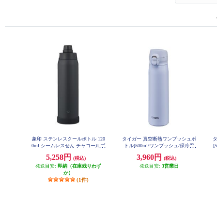
象印 ステンレスクールボトル 120
タイガー 真空断熱ワンプッシュボ
0ml シームレスせん チャコールブ
トル[500ml/ワンプッシュ/保冷保
[
ラック SDKA120-BM
温/セレストブルー] MKR-W050A
5,258円
3,960円
(税込)
(税込)
R
発送目安:
即納（在庫残りわず
発送目安:
3営業日
か）
(1件)