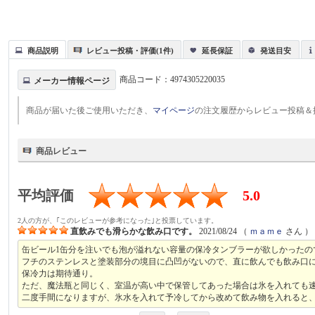
商品説明
レビュー投稿・評価(1件)
延長保証
発送目安
商品コード：
4974305220035
メーカー情報ページ
商品が届いた後ご使用いただき、
マイページ
の注文履歴からレビュー投稿＆
商品レビュー
平均評価
5.0
2人の方が、｢このレビューが参考になった｣と投票しています。
直飲みでも滑らかな飲み口です。
2021/08/24
（
ｍａｍｅ
さん ）
缶ビール1缶分を注いでも泡が溢れない容量の保冷タンブラーが欲しかった
フチのステンレスと塗装部分の境目に凸凹がないので、直に飲んでも飲み口
保冷力は期待通り。
ただ、魔法瓶と同じく、室温が高い中で保管してあった場合は氷を入れても
二度手間になりますが、氷水を入れて予冷してから改めて飲み物を入れると