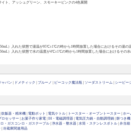
ホワイト、アッシュグリーン、スモーキーピンクの4色展開
50mL）入れた状態で湯温が95℃±1℃の時から1時間放置した場合におけるその湯の
450mL）入れた状態で水の温度が4℃±1℃の時から1時間放置した場合におけるその
ジャパン
|
ドメティック
|
ブルーノ
|
ピーコック魔法瓶
|
ソーダストリーム
|
シービー
|
炊飯器・精米機
|
電動ポット
|
電気ケトル
|
トースター・オーブントースター
|
ホー
プロセッサー
|
お菓子作り家電
|
IH・電磁調理器
|
電気圧力鍋・自動調理鍋
|
餅つき機
ンロ・ガスコンロ・ガステーブル
|
浄水器・整水器
|
水筒・ステンレスボトル
|
弁当箱
ー
|
冷蔵庫関連用品