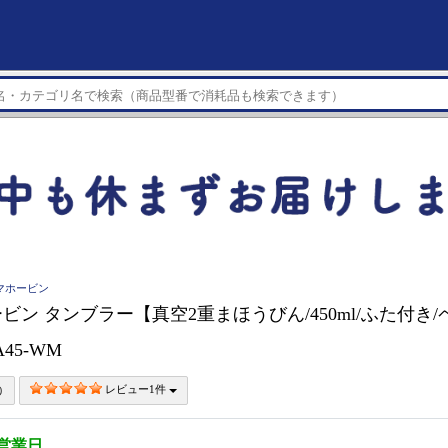
象印マホービン
ビン タンブラー【真空2重まほうびん/450ml/ふた付き
A45-WM
レビュー1件
5営業日