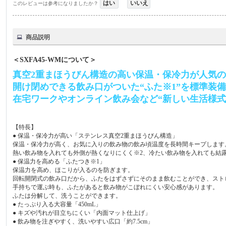
はい
いいえ
このレビューは参考になりましたか？
商品説明
＜SXFA45-WMについて＞
真空2重まほうびん構造の高い保温・保冷力が人気
開け閉めできる飲み口がついた“ふた※1”を標準装
在宅ワークやオンライン飲み会など“新しい生活様式
【特長】
● 保温・保冷力が高い「ステンレス真空2重まほうびん構造」
保温・保冷力が高く、お気に入りの飲み物の飲み頃温度を長時間キープします
熱い飲み物を入れても外側が熱くなりにくく※2、冷たい飲み物を入れても結
● 保温力を高める「ふたつき※1」
保温力を高め、ほこりが入るのを防ぎます。
回転開閉式の飲み口だから、ふたをはずさずにそのまま飲むことができ、スト
手持ちで運ぶ時も、ふたがあると飲み物がこぼれにくい安心感があります。
ふたは分解して、洗うことができます。
● たっぷり入る大容量「450mL」
● キズや汚れが目立ちにくい「内面マット仕上げ」
● 飲み物を注ぎやすく、洗いやすい広口「約7.5cm」