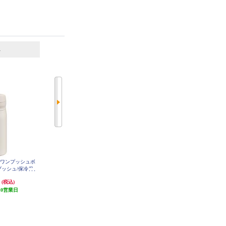
6
7
位
位
位
熱ワンプッシュボ
象印マホービン ステンレスキャリ
ソーダストリーム 炭酸飲料対応ス
ンプッシュ/保冷保
ータンブラー【シームレスせん/食
テンレスボトルイージーミックス
 MKR-W035W
洗機対応/ハンドルタイプ/パウダ
ミント 満水容量710ml SSB0092
円
3,630円
5,940円
(税込)
(税込)
(税込)
ーコーティング/シアーグレー/300
10営業日
363円分ポイント還元
ml/】 SX-JS30-HM
発送目安:
10営業日
発送目安:
5営業日