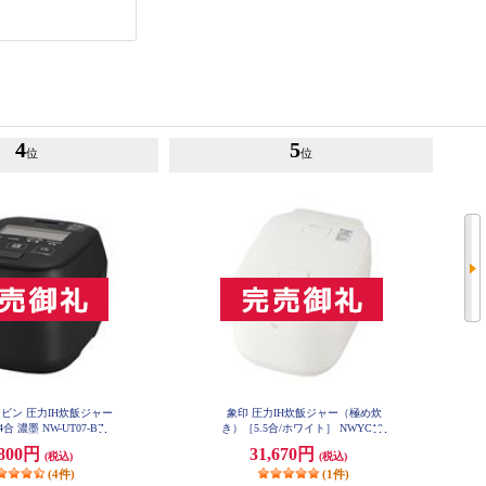
4
5
位
位
ビン 圧力IH炊飯ジャー
象印 圧力IH炊飯ジャー（極め炊
合 濃墨 NW-UT07-BZ
き）［5.5合/ホワイト］ NWYC10-
WA
,800円
31,670円
(税込)
(税込)
(4件)
(1件)