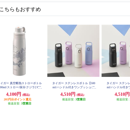
こちらもおすすめ
タイガー 真空断熱ストローボトル
タイガー ステンレスボトル【500
タイガー ステンレ
500ml/ストロー/保冷/クジラ] MC
ml/ハンドル付きワンプッシュ/ス
ml/ハンドル付き
S-A501WS
トーンブラック】 MTA-J050KZ
イラックピンク】 M
4,100円
4,510円
4,510
(税込)
(税込)
205円分ポイント還元
発送目安:
3営業日
発送目安:
発送目安:
3営業日