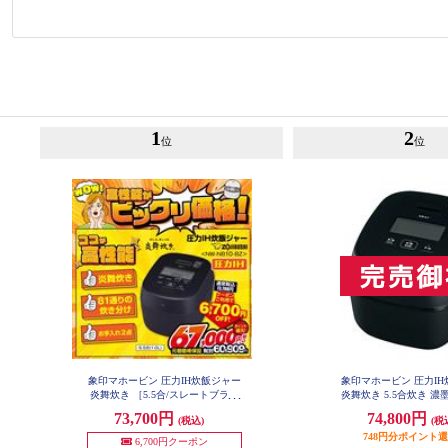
1
2
位
位
象印マホービン 圧力IH炊飯ジャー
象印マホービン 圧力I
炎舞炊き ［5.5合/スレートブラッ
炎舞炊き 5.5合炊き 濃墨 
-BZ
ク］ NW-NB10-BZ
73,700円
74,800円
(税込)
(税
748円分ポイント
6,700円クーポン