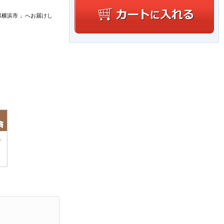
県横浜市
」
へお届けし