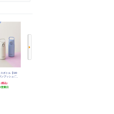
スボトル【500
タイガー ステンレスボトル【500
コンピューケース・ジャパン マグ
ワンプッシュ/ラ
ml/ハンドル付きワンプッシュ/ネ
ボトル180ml JMG-B180-GR
TA-J050PI
モフィラブルー】 MTA-J050AH
円
4,510円
1,200円
(税込)
(税込)
(税込)
3営業日
発送目安:
3営業日
60円分ポイント還元
発送目安:
3営業日