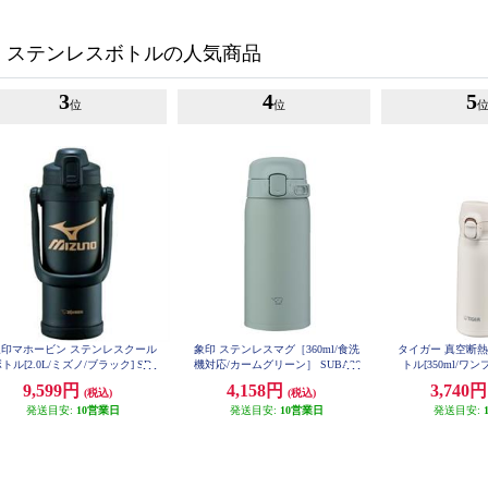
・ステンレスボトルの人気商品
3
4
5
位
位
象印マホービン ステンレスクール
象印 ステンレスマグ［360ml/食洗
タイガー 真空断
トル[2.0L/ミズノ/ブラック] SD-
機対応/カームグリーン］ SUBA36
トル[350ml/ワ
BX20-BA
-GM
温/シェルホワイト]
9,599円
4,158円
3,740
(税込)
(税込)
R
発送目安:
10営業日
発送目安:
10営業日
発送目安: