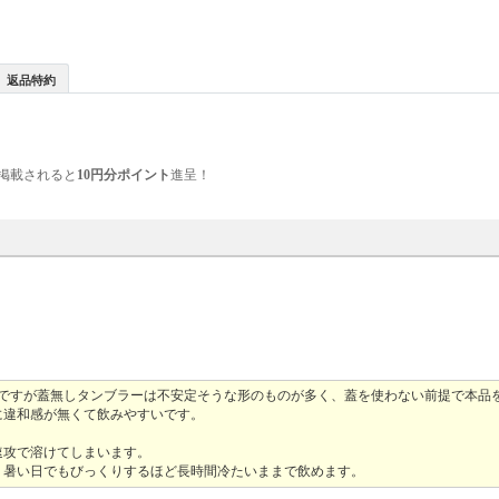
返品特約
掲載されると
10円分ポイント
進呈！
のですが蓋無しタンブラーは不安定そうな形のものが多く、蓋を使わない前提で本品
に違和感が無くて飲みやすいです。
速攻で溶けてしまいます。
、暑い日でもびっくりするほど長時間冷たいままで飲めます。