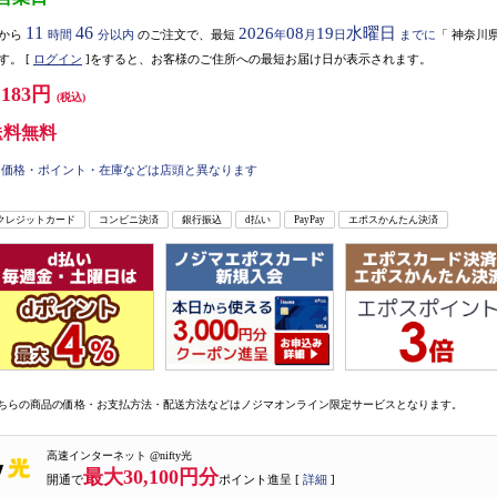
11
46
2026
08
19
水曜日
から
時間
分以内
のご注文で、最短
年
月
日
までに
「
神奈川
す。
[
ログイン
]をすると、お客様のご住所への最短お届け日が表示されます。
,183円
(税込)
送料無料
価格・ポイント・在庫などは店頭と異なります
クレジットカード
コンビニ決済
銀行振込
d払い
PayPay
エポスかんたん決済
ちらの商品の価格・お支払方法・配送方法などはノジマオンライン限定サービスとなります。
高速インターネット @nifty光
最大30,100円分
開通で
ポイント進呈 [
詳細
]