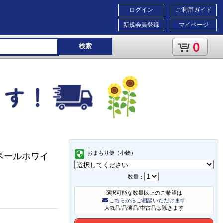
ログイン
ご利用ガイド
新規会員登録
マイページ
0
検索
おまもり便（小物）
/ペールホワイ
数量：
選択可能な数量以上のご希望は
こちらからご相談いただけます
人気品/品薄品/中古品は除きます