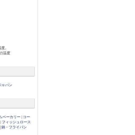
温度。
水の温度
ジャパン
ムベーカリー
|
コー
|
フィッシュロース
|
鍋・フライパン