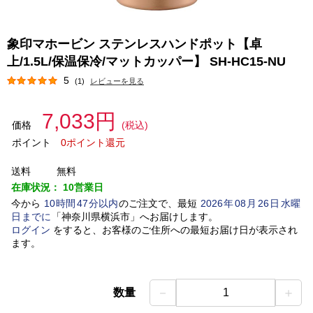
象印マホービン ステンレスハンドポット【卓
上/1.5L/保温保冷/マットカッパー】 SH-HC15-NU
5
(1)
レビューを見る
7,033円
価格
(税込)
ポイント
0ポイント還元
送料
無料
在庫状況：
10営業日
今から
10
時間
47
分以内
のご注文で、最短
2026
年
08
月
26
日
水曜
日
までに
「
神奈川県横浜市
」
へお届けします。
ログイン
をすると、お客様のご住所への最短お届け日が表示され
ます。
－
＋
数量
1