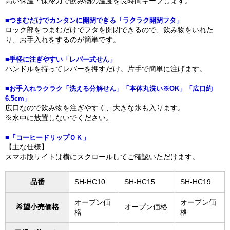
高い保温・保冷力で飲み物の温度を長時間キープします。
■つまむだけでカンタンに開閉できる「ラクラク開閉フタ」
ロック部をつまむだけでフタを開閉できるので、飲み物をいれた
り、お手入れをするのが簡単です。
■手軽に注ぎやすい「レバー式せん」
ハンドルを持ってレバーを押すだけ。片手で簡単に注げます。
■お手入れラクラク「洗える分解せん」「本体丸洗い※OK」「広口約
6.5cm」
広口なので飲み物を注ぎやすく、大きな氷も入ります。
※水中に放置しないでください。
■「コーヒードリップＯＫ」
【主な仕様】
スマホ版サイトは横にスクロールしてご確認いただけます。
品番
SH-HC10
SH-HC15
SH-HC19
オープン価
オープン価
希望小売価格
オープン価格
格
格