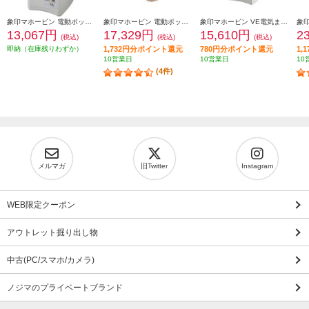
象印マホービン 電動ポット [大容量5.0L/ホワイトグレー] CDSE50-WG
象印マホービン 電動ポット 「STAN.」【ハイスピード沸騰/70℃90℃保温/1.2L/ホワイト】 CP-CA12-WA
象印マホービン VE電気まほうびん 優湯生(ゆうとうせい)【電気ポット/2.2L/まほうびん保温/905W沸騰/コードレス給湯/ホワイト】 CV-GV22-WA
13,067円
17,329円
15,610円
2
(税込)
(税込)
(税込)
即納（在庫残りわずか）
1,732円分ポイント還元
780円分ポイント還元
1,
10営業日
10営業日
10
(4件)
メルマガ
旧Twitter
Instagram
WEB限定クーポン
アウトレット掘り出し物
中古(PC/スマホ/カメラ)
ノジマのプライベートブランド