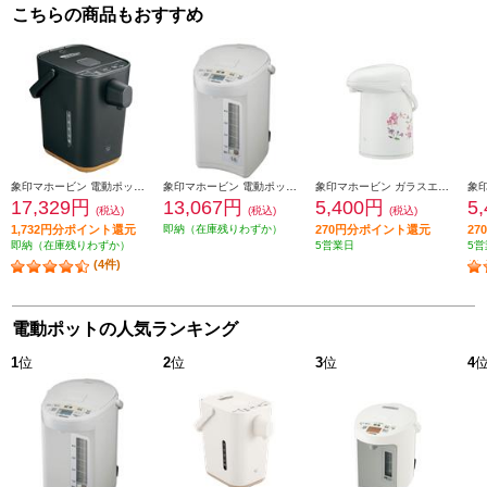
こちらの商品もおすすめ
象印マホービン 電動ポット 「STAN.」【ハイスピード沸騰/70℃90℃保温/1.2L/ブラック】 CP-CA12-BA
象印マホービン 電動ポット [大容量5.0L/ホワイトグレー] CDSE50-WG
象印マホービン ガラスエアーポット【2.2L/リースフラワー】 AB-RC22-FW
17,329円
13,067円
5,400円
5
(税込)
(税込)
(税込)
1,732円分ポイント還元
即納（在庫残りわずか）
270円分ポイント還元
2
即納（在庫残りわずか）
5営業日
5営
(4件)
電動ポットの人気ランキング
1
位
2
位
3
位
4