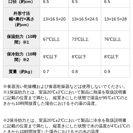
口径（約cm）
6.5
6.5
6.5
外形寸法
幅×奥行×高さ
13×16.5×20
13×16.5×24.5
13×16.5×28
（約cm）
保温効力（10時
67℃以上
73℃以上
76℃以上
間）※1
保冷効力（10時
9℃以下
8℃以下
8℃以下
間）※2
質量（約kg）
0.7
0.8
0.9
※食器洗い乾燥機および食器乾燥器などは使用しないでください。
※1保温効力とは、室温20℃±2℃において製品に熱湯を取扱説明書
に記載の位置まで満たし、縦置きにした状態で湯温が95℃±1℃のと
きから10時間放置した場合におけるその湯の温度。
※2保冷効力とは、室温20℃±2℃において製品に冷水を取扱説明書
に記載の位置まで満たし、縦置きにした状態で水の温度が4℃±1℃の
ときから10時間放置した場合におけるその水の温度。