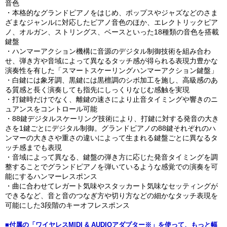
音色
・本格的なグランドピアノをはじめ、ポップスやジャズなどのさま
ざまなジャンルに対応したピアノ音色のほか、エレクトリックピア
ノ、オルガン、ストリングス、ベースといった18種類の音色を搭載
鍵盤
・ハンマーアクション機構に音源のデジタル制御技術を組み合わ
せ、弾き方や音域によって異なるタッチ感が得られる表現力豊かな
演奏性を有した「スマートスケーリングハンマーアクション鍵盤」
・白鍵には象牙調、黒鍵には黒檀調のシボ加工を施し、高級感のあ
る質感と長く演奏しても指先にしっくりなじむ感触を実現
・打鍵時だけでなく、離鍵の速さにより止音タイミングや響きのニ
ュアンスをコントロール可能
・88鍵デジタルスケーリング技術により、打鍵に対する発音の大き
さを1鍵ごとにデジタル制御。グランドピアノの88鍵それぞれのハ
ンマーの大きさや重さの違いによって生まれる鍵盤ごとに異なるタ
ッチ感までも表現
・音域によって異なる、鍵盤の弾き方に応じた発音タイミングを調
整することでグランドピアノを弾いているような感覚での演奏を可
能にするハンマーレスポンス
・曲に合わせてレガート気味やスタッカート気味なセッティングが
できるなど、音と音のつなぎ方や切り方などの細かなタッチ表現を
可能にした3段階のキーオフレスポンス
■付属の「ワイヤレスMIDI & AUDIOアダプター※」を使って、もっと幅