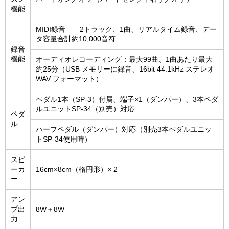
機能
MIDI録音 2トラック、1曲、リアルタイム録音、デー
タ容量合計約10,000音符
録音
機能
オーディオレコーディング：最大99曲、1曲あたり最大
約25分（USB メモリーに録音、16bit 44.1kHz ステレオ
WAV フォーマット）
ペダル1本（SP-3）付属、端子×1（ダンパー）、3本ペダ
ルユニットSP-34（別売）対応
ペダ
ル
ハーフペダル（ダンパー）対応（別売3本ペダルユニッ
トSP-34使用時）
スピ
ーカ
16cm×8cm（楕円形）× 2
ー
アン
プ出
8W＋8W
力