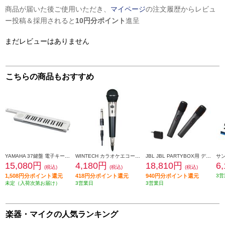
商品が届いた後ご使用いただき、
マイページ
の注文履歴からレビュ
ー投稿＆採用されると
10円分ポイント
進呈
まだレビューはありません
こちらの商品もおすすめ
YAMAHA 37鍵盤 電子キーボード sonogenic(ソノジェニック) ホワイト SHS-300-WH
WINTECH カラオケエコーマイクロホン シルバー KEM-02
JBL JBL PARTYBOX用 デジタルワイヤレスマイク JBLPBWIRELESSMIC
15,080円
4,180円
18,810円
6
(税込)
(税込)
(税込)
1,508円分ポイント還元
418円分ポイント還元
940円分ポイント還元
3営
未定（入荷次第お届け）
3営業日
3営業日
楽器・マイクの人気ランキング