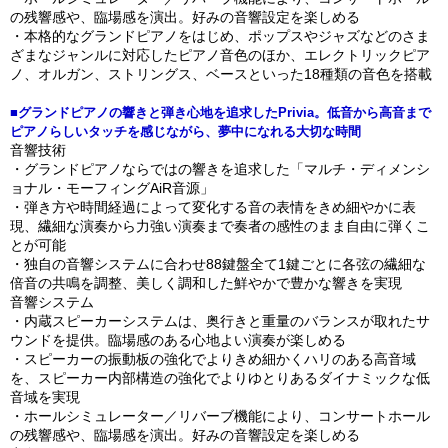
の残響感や、臨場感を演出。好みの音響設定を楽しめる
・本格的なグランドピアノをはじめ、ポップスやジャズなどのさま
ざまなジャンルに対応したピアノ音色のほか、エレクトリックピア
ノ、オルガン、ストリングス、ベースといった18種類の音色を搭載
■グランドピアノの響きと弾き心地を追求したPrivia。低音から高音まで
ピアノらしいタッチを感じながら、夢中になれる大切な時間
音響技術
・グランドピアノならではの響きを追求した「マルチ・ディメンシ
ョナル・モーフィングAiR音源」
・弾き方や時間経過によって変化する音の表情をきめ細やかに表
現、繊細な演奏から力強い演奏まで奏者の感性のまま自由に弾くこ
とが可能
・独自の音響システムに合わせ88鍵盤全て1鍵ごとに各弦の繊細な
倍音の共鳴を調整、美しく調和した鮮やかで豊かな響きを実現
音響システム
・内蔵スピーカーシステムは、奥行きと重量のバランスが取れたサ
ウンドを提供。臨場感のある心地よい演奏が楽しめる
・スピーカーの振動板の強化でよりきめ細かくハリのある高音域
を、スピーカー内部構造の強化でよりゆとりあるダイナミックな低
音域を実現
・ホールシミュレーター／リバーブ機能により、コンサートホール
の残響感や、臨場感を演出。好みの音響設定を楽しめる