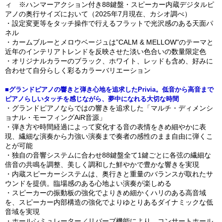
ィ ※ハンマーアクション付き88鍵盤・スピーカー内蔵デジタルピ
アノの奥行サイズにおいて（2025年7月現在、カシオ調べ）
・設定変更等をタッチ操作で行えるフラットで光沢感のある天面パ
ネル
・カームブルーとメロウベージュは”CALM & MELLOW"のテーマと
近年のインテリアトレンドを反映させた淡い色合いの数量限定色
・オリジナルカラーのブラック、ホワイト、レッドも含め、好みに
合わせて自分らしく彩るカラーバリエーション
■グランドピアノの響きと弾き心地を追求したPrivia。低音から高音まで
ピアノらしいタッチを感じながら、夢中になれる大切な時間
・グランドピアノならではの響きを追求した「マルチ・ディメンシ
ョナル・モーフィングAiR音源」
・弾き方や時間経過によって変化する音の表情をきめ細やかに表
現、繊細な演奏から力強い演奏まで奏者の感性のまま自由に弾くこ
とが可能
・独自の音響システムに合わせ88鍵盤全て1鍵ごとに各弦の繊細な
倍音の共鳴を調整、美しく調和した鮮やかで豊かな響きを実現
・内蔵スピーカーシステムは、奥行きと重量のバランスが取れたサ
ウンドを提供。臨場感のある心地よい演奏が楽しめる
・スピーカーの振動板の強化でよりきめ細かくハリのある高音域
を、スピーカー内部構造の強化でよりゆとりあるダイナミックな低
音域を実現
・ホールシミュレーター／リバーブ機能により、コンサートホール