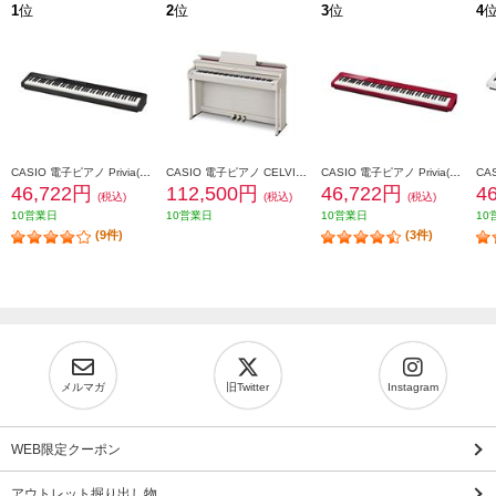
1
位
2
位
3
位
4
CASIO 電子ピアノ Privia(プリヴィア)【88鍵盤/ハンマーアクション付き/スピーカー内蔵/ブラック】 PX-S1100BK
CASIO 電子ピアノ CELVIANO(セルヴィアーノ)[88鍵盤/高低自在イス付き/グレーベージュウッド調] ★大型配送対象商品 AP-300GB
CASIO 電子ピアノ Privia(プリヴィア)【88鍵盤/ハンマーアクション付き/スピーカー内蔵/レッド】 PX-S1100RD
46,722円
112,500円
46,722円
4
(税込)
(税込)
(税込)
10営業日
10営業日
10営業日
10
(9件)
(3件)
メルマガ
旧Twitter
Instagram
WEB限定クーポン
アウトレット掘り出し物