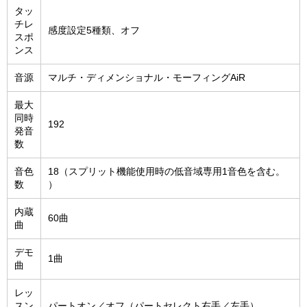
タッ
チレ
感度設定5種類、オフ
スポ
ンス
音源
マルチ・ディメンショナル・モーフィングAiR
最大
同時
192
発音
数
音色
18（スプリット機能使用時の低音域専用1音色を含む。
数
）
内蔵
60曲
曲
デモ
1曲
曲
レッ
スン
パートオン／オフ（パートセレクト右手／左手）