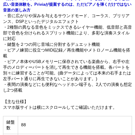
広い音楽体験を。Priviaが提案するのは、ただピアノを弾くだけではない
音楽の楽しみ方
・音に広がりや深みを与えるサウンドモード、コーラス、ブリリア
ンス、DSPといったデジタルエフェクト
・2種類の異なる音色をミックスできるレイヤー機能、低音部と高音
部で音色を分けられるスプリット機能により、多彩な演奏スタイル
に対応
・鍵盤を２つの同じ音域に分割するデュエット機能
・ピアノ練習に役立つMIDI記録／再生機能やメトロノーム機能を搭
載
・ピアノ本体やUSBメモリーに保存されている楽曲から、右手や左
手のメロディーパートを消して再生できる機能を搭載。各パートを
別々に練習することが可能。(曲データによっては本来の右手または
左手パート通りに再生できないことがあります。)
・夜間の演奏などにも便利なヘッドホン端子も、2人での演奏も想定
し2つ搭載
【主な仕様】
スマホ版サイトは横にスクロールしてご確認いただけます。
鍵盤
88
数