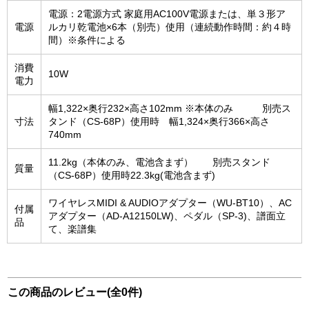
電源：2電源方式 家庭用AC100V電源または、単３形ア
電源
ルカリ乾電池×6本（別売）使用（連続動作時間：約４時
間）※条件による
消費
10W
電力
幅1,322×奥行232×高さ102mm ※本体のみ 別売ス
寸法
タンド（CS-68P）使用時 幅1,324×奥行366×高さ
740mm
11.2kg（本体のみ、電池含まず） 別売スタンド
質量
（CS-68P）使用時22.3kg(電池含まず)
ワイヤレスMIDI & AUDIOアダプター（WU-BT10）、AC
付属
アダプター（AD-A12150LW)、ペダル（SP-3)、譜面立
品
て、楽譜集
この商品のレビュー(全0件)