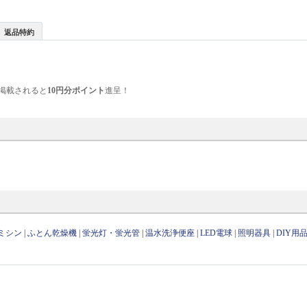
返品特約
掲載されると
10円分ポイント
進呈！
ミシン
|
ふとん乾燥機
|
蛍光灯・蛍光管
|
温水洗浄便座
|
LED電球
|
照明器具
|
DIY用