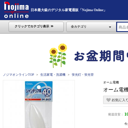
日本最大級のデジタル家電通販「Nojima Online」
クリックでカテゴリ表示
全カテゴリ
ノジマオンラインTOP
生活家電・洗濯機
蛍光灯・蛍光管
オーム電機
オーム電機 
1
発送目安：
今