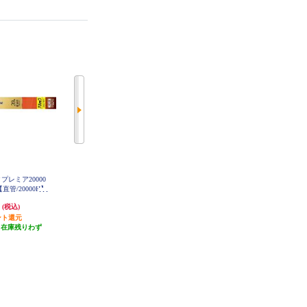
ックプレミア20000
オーム電機 センサー付きLED電球
TOSHIBA 丸型蛍光灯 ネオスリムZ
直管/20000H】
40Ｗ LDA5LHR21
PRIDE-Ⅱ 34形 昼光色 FHC34
18MCF32
ED-PDZ
円
1,077円
1,819円
(税込)
(税込)
(税込)
ント還元
発送目安:
即納（在庫あり）
18円分ポイント還元
（在庫残りわず
(13件)
発送目安:
即納（在庫あり）
）
(5件)