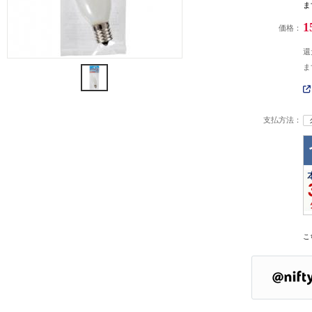
ま
1
価格：
還
ま
支払方法：
こ