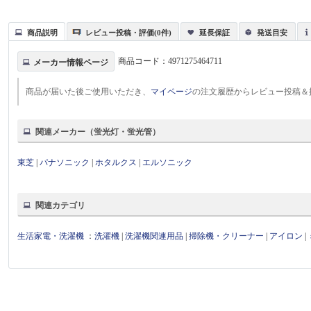
商品説明
レビュー投稿・評価(0件)
延長保証
発送目安
商品コード：
4971275464711
メーカー情報ページ
商品が届いた後ご使用いただき、
マイページ
の注文履歴からレビュー投稿＆
関連メーカー（蛍光灯・蛍光管）
東芝
|
パナソニック
|
ホタルクス
|
エルソニック
関連カテゴリ
生活家電・洗濯機
：
洗濯機
|
洗濯機関連用品
|
掃除機・クリーナー
|
アイロン
|