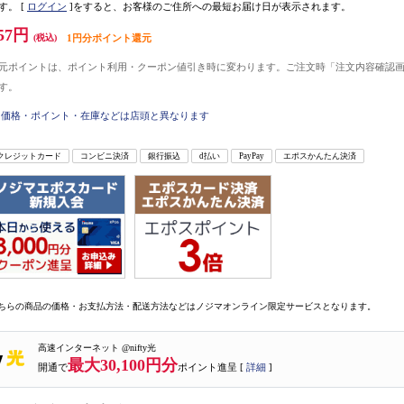
す。
[
ログイン
]をすると、お客様のご住所への最短お届け日が表示されます。
57円
(税込)
1円分ポイント還元
元ポイントは、ポイント利用・クーポン値引き時に変わります。ご注文時「注文内容確認
す。
価格・ポイント・在庫などは店頭と異なります
クレジットカード
コンビニ決済
銀行振込
d払い
PayPay
エポスかんたん決済
ちらの商品の価格・お支払方法・配送方法などはノジマオンライン限定サービスとなります。
高速インターネット @nifty光
最大30,100円分
開通で
ポイント進呈 [
詳細
]