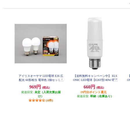
アイリスオーヤマ LED電球 E26 広
【送料無料キャンペーン中】 ELS
配光 60形相当 電球色 2個セット L
ONIC LED電球【E26T型/40W/電球
O
DA7L-G-6T62P
色】 ECE26T40L
969円
660円
(税込)
(税込)
発送目安:
未定（入荷次第お届
19円分ポイント還元
け）
発送目安:
即納（在庫あり）
(4件)