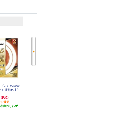
6
7
位
位
位
ックプレミア20000
ホタルクス LEDダウンライト【SB
Panasonic パルックプレミア20000
セット 電球色【丸
形/埋込穴φ150/一般電球60W相当/
直管 20形 電球色【直管/20000H】
FL20SSEL18MCF32
FCL3240ELMCF
電球色】 MRD06013-RP-BW3-L-1
円
2,163円
2,627円
(税込)
(税込)
(税込)
K
ント還元
21円分ポイント還元
26円分ポイント還元
（在庫残りわず
発送目安:
3週間
発送目安:
即納（在庫残りわず
）
(1件)
か）