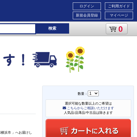
ログイン
ご利用ガイド
新規会員登録
マイページ
0
検索
数量：
選択可能な数量以上のご希望は
こちらからご相談いただけます
人気品/品薄品/中古品は除きます
県横浜市
」
へお届けし