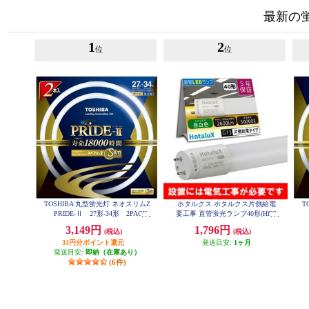
最新の
1
2
位
位
TOSHIBA 丸型蛍光灯 ネオスリムZ
ホタルクス ホタルクス片側給電
T
PRIDE-Ⅱ 27形-34形 2PACK
要工事 直管蛍光ランプ40形(Hf32
P
昼光色 FHC27-34ED-PDZ-2P
相当) 屋内用 15.7W 昼白色(5000K)
3,149円
1,796円
(税込)
(税込)
全光束2600lm G13口金 1200mm L
D40T50-16-26G13-H1
31円分ポイント還元
発送目安:
1ヶ月
発送目安:
即納（在庫あり）
(6件)