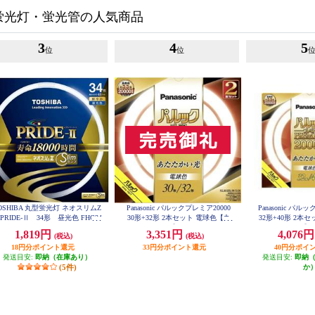
蛍光灯・蛍光管の人気商品
3
4
5
位
位
OSHIBA 丸型蛍光灯 ネオスリムZ
Panasonic パルックプレミア20000
Panasonic パル
RIDE-Ⅱ 34形 昼光色 FHC34
30形+32形 2本セット 電球色【丸
32形+40形 2本
ED-PDZ
管/20000H/30W】 FCL3032ELMCF
管/20000H/32W】 
1,819円
3,351円
4,076
(税込)
(税込)
32K
32
18円分ポイント還元
33円分ポイント還元
40円分ポイ
発送目安:
即納（在庫あり）
発送目安:
即納
(5件)
か