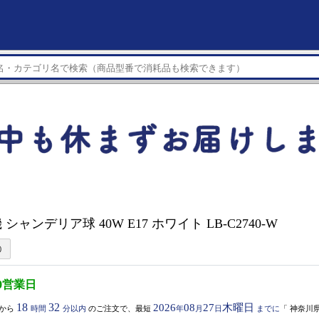
シャンデリア球 40W E17 ホワイト LB-C2740-W
0営業日
18
32
2026
08
27
木曜日
から
時間
分以内
のご注文で、最短
年
月
日
までに
「
神奈川