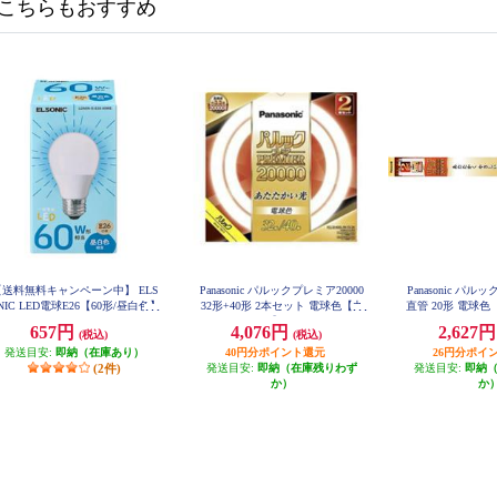
こちらもおすすめ
【送料無料キャンペーン中】 ELS
Panasonic パルックプレミア20000
Panasonic パル
NIC LED電球E26【60形/昼白色】
32形+40形 2本セット 電球色【丸
直管 20形 電球色【
LDA6NGE2660WE
FL20SSEL
管/20000H/32W】 FCL3240ELMCF
657円
4,076円
2,627
(税込)
(税込)
32K
発送目安:
即納（在庫あり）
40円分ポイント還元
26円分ポイ
(2件)
発送目安:
即納（在庫残りわず
発送目安:
即納
か）
か