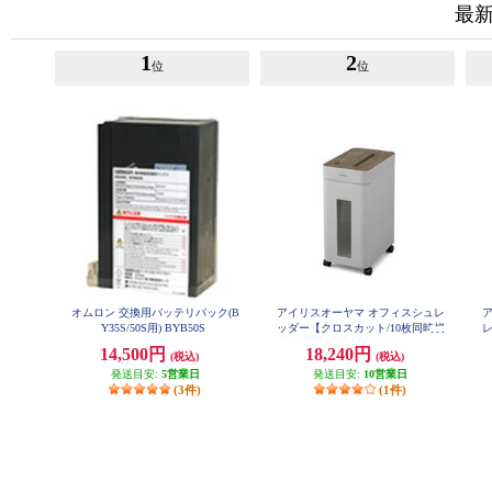
最
1
2
位
位
オムロン 交換用バッテリパック(B
アイリスオーヤマ オフィスシュレ
Y35S/50S用) BYB50S
ッダー【クロスカット/10枚同時切
断/超静音/大容量/キャスター付】
14,500円
18,240円
(税込)
(税込)
KOS-A17C-H
発送目安:
5営業日
発送目安:
10営業日
(3件)
(1件)