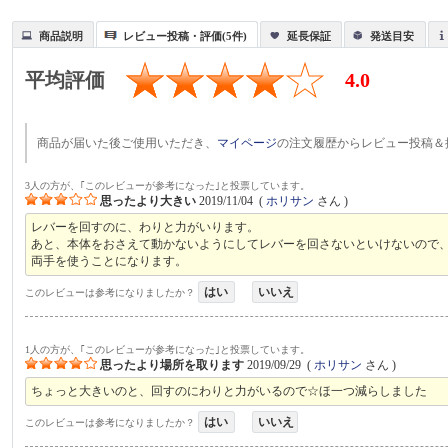
商品説明
レビュー投稿・評価(5件)
延長保証
発送目安
平均評価
4.0
商品が届いた後ご使用いただき、
マイページ
の注文履歴からレビュー投稿＆
3人の方が、｢このレビューが参考になった｣と投票しています。
思ったより大きい
2019/11/04
(
ホリサン
さん )
レバーを回すのに、わりと力がいります。
あと、本体をおさえて動かないようにしてレバーを回さないといけないので
両手を使うことになります。
はい
いいえ
このレビューは参考になりましたか？
1人の方が、｢このレビューが参考になった｣と投票しています。
思ったより場所を取ります
2019/09/29
(
ホリサン
さん )
ちょっと大きいのと、回すのにわりと力がいるので☆ほ一つ減らしました
はい
いいえ
このレビューは参考になりましたか？