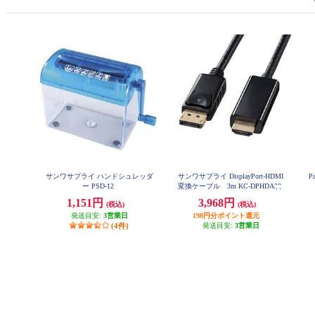
サンワサプライ ハンドシュレッダ
サンワサプライ DisplayPort-HDMI
P
ー PSD-12
変換ケーブル 3m KC-DPHDA30
1,151円
3,968円
(税込)
(税込)
発送目安:
3営業日
198円分ポイント還元
(4件)
発送目安:
3営業日