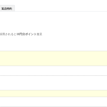
返品特約
採用されると
10円分ポイント
進呈
、