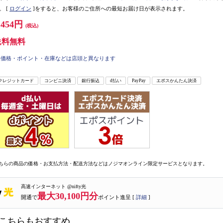
。
[
ログイン
]をすると、お客様のご住所への最短お届け日が表示されます。
,454円
(税込)
送料無料
価格・ポイント・在庫などは店頭と異なります
クレジットカード
コンビニ決済
銀行振込
d払い
PayPay
エポスかんたん決済
ちらの商品の価格・お支払方法・配送方法などはノジマオンライン限定サービスとなります。
高速インターネット @nifty光
最大30,100円分
開通で
ポイント進呈 [
詳細
]
こちらもおすすめ