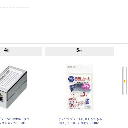
4
5
位
位
ライ STP用中継アダプ
サンワサプライ 貼り直しができる
スドカテゴリ5 ADT-E
目隠しシール （1面付） JP-HKSE
X-STPN
C10