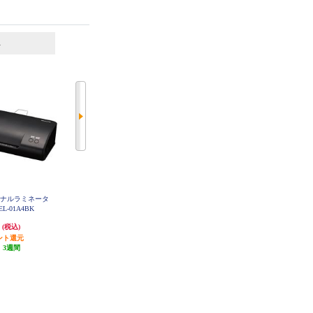
6
7
位
位
位
ソナルラミネータ
カシムラ 海外用変換プラグ【Ｃ/
オーム電機 ラミネートフィルム
L-01A4BK
ＳＥセット】 WP-11
A4サイズ 100枚入 LAM-FA41003
円
580円
1,050円
(税込)
(税込)
(税込)
ント還元
発送目安:
10営業日
52円分ポイント還元
:
3週間
(1件)
発送目安:
5営業日
(3件)