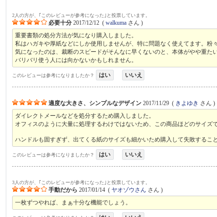
2人の方が、｢このレビューが参考になった｣と投票しています。
必要十分
2017/12/12
(
walkuma
さん )
重要書類の処分方法が気になり購入しました。
私はハガキや厚紙などにしか使用しませんが、特に問題なく使えてます。粉
気になったのは、裁断のスピードがそんなに早くないのと、本体がやや重た
バリバリ使う人には向かないかもしれません。
はい
いいえ
このレビューは参考になりましたか？
適度な大きさ、シンプルなデザイン
2017/11/29
(
きよゆき
さん )
ダイレクトメールなどを処分するため購入しました。
オフィスのように大量に処理するわけではないため、この商品ほどのサイズ
ハンドルも固すぎず、出てくる紙のサイズも細かいため購入して失敗するこ
はい
いいえ
このレビューは参考になりましたか？
3人の方が、｢このレビューが参考になった｣と投票しています。
手動だから
2017/01/14
(
ヤオゾウさん
さん )
一枚ずつやれば、まぁ十分な機能でしょう。