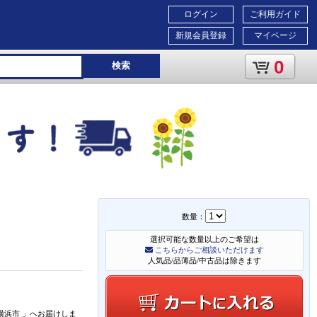
ログイン
ご利用ガイド
新規会員登録
マイページ
0
検索
数量：
選択可能な数量以上のご希望は
こちらからご相談いただけます
人気品/品薄品/中古品は除きます
横浜市
」
へお届けしま