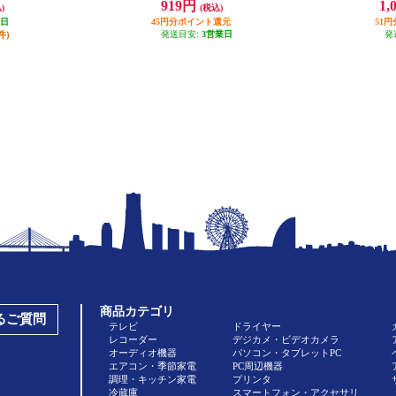
919円
1,
)
(税込)
業日
45円分ポイント還元
51
件)
発送目安:
3営業日
発
商品カテゴリ
あるご質問
テレビ
ドライヤー
レコーダー
デジカメ・ビデオカメラ
オーディオ機器
パソコン・タブレットPC
エアコン・季節家電
PC周辺機器
調理・キッチン家電
プリンタ
冷蔵庫
スマートフォン・アクセサリ