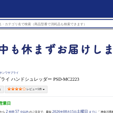
LY サンワサプライ
イ ハンドシュレッダー PSD-MC2223
レビュー5件
3営業日
2
57
2026
08
15
土曜日
から
時間
分以内
のご注文で、最短
年
月
日
までに
「
神奈川県