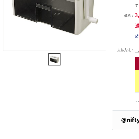
す
3
価格：
支払方法：
こ