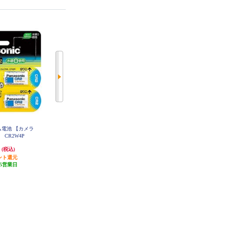
チウム電池 【カメラ
オムロン 交換用バッテリパック(B
カシムラ 海外用薄型変圧器【110-
】 CR2W4P
Y35S/50S用) BYB50S
130V/50VA 220-240V/35VA】 WT-
75M
円
14,500円
5,480円
(税込)
(税込)
(税込)
ント還元
発送目安:
5営業日
発送目安:
10営業日
5営業日
(3件)