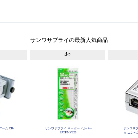
サンワサプライの最新人気商品
3
位
ーム CR-
サンワサプライ キーボードカバー
サンワサプ
FATFMV325
タ エンハン