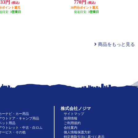
033円
770円
(税込)
(税込)
円分ポイント還元
38円分ポイント還元
送目安:
3営業日
発送目安:
3営業日
商品をもっと見る
株式会社ノジマ
カーナビ・カー用品
サイトマップ
アウトドア・キャンプ用品
採用情報
ペット用品
ご利用規約
アウトレット・中古・白ロム
会社案内
サービス・その他
個人情報保護方針
特定商取引法に基づく表示