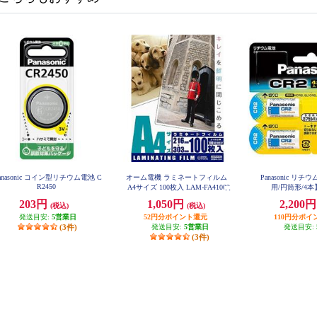
anasonic コイン型リチウム電池 C
オーム電機 ラミネートフィルム
Panasonic リ
R2450
A4サイズ 100枚入 LAM-FA41003
用/円筒形/4本
203円
1,050円
2,200
(税込)
(税込)
発送目安:
5営業日
52円分ポイント還元
110円分ポイ
(3件)
発送目安:
5営業日
発送目安:
(3件)