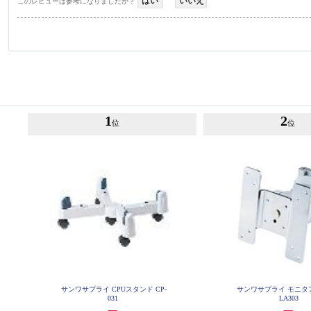
はい
いいえ
このレビューは参考になりましたか？
1
2
位
位
サンワサプライ CPUスタンド CP-
サンワサプライ モニタア
031
LA303