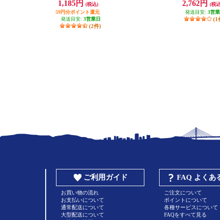
1,185円
2,762円
(税込)
(税込
59円分ポイント還元
発送目安:
3営
発送目安:
3営業日
(1
(2件)
ご利用ガイド
FAQ よく
お買い物の流れ
ご注文について
お支払いについて
ポイントについて
通常配送について
各種サービスについて
大型配送について
FAQをすべて見る