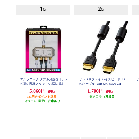
1
2
位
位
エルソニック ダブル分波器［テレ
サンワサプライ ハイスピードHD
ビ裏の配線スッキリ/お掃除簡単］
MIケーブル (2m) KM-HD20-20FC
EC-YDS02BW
5,060円
1,790円
(税込)
(税込)
151円分ポイント還元
発送目安:
3営業日
発送目安:
即納（在庫あり）