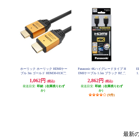
ホーリック ホーリック HDMIケー
Panasonic 4Kハイグレードタイプ H
E
ブル 3m ゴールド HDM30-013GD
DMIケーブル 1.5m ブラック RP-C
1
HK15-K
1,062円
2,862円
(税込)
(税込)
発送目安:
即納（在庫残りわず
発送目安:
即納（在庫残りわず
か）
か）
(9件)
最新