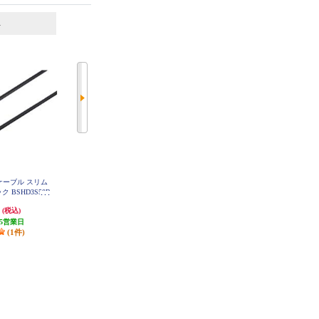
6
7
位
位
位
MIケーブル スリム
ELECOM 光ケーブル 角型-角型 2
BUFFALO HDMIケーブル スリム
ク BSHD3S50B
m 【サウンドバー/TVスピーカー/
タイプ 3.0m ブラック BSHD3S30B
K
テレビ/ゲームコンソール対応/ブ
円
1,139円
2,120円
(税込)
(税込)
(税込)
ラック】 DH-OPT20BK
5営業日
発送目安:
2ヶ月
発送目安:
5営業日
(1件)
(2件)
(1件)