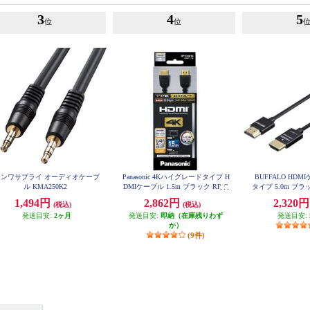
3
4
5
位
位
サンワサプライ オーディオケーブ
Panasonic 4Kハイグレードタイプ H
BUFFALO HD
ル KMA250K2
DMIケーブル 1.5m ブラック RP-C
タイプ 5.0m ブラッ
HK15-K
K
1,494円
2,862円
2,320
(税込)
(税込)
発送目安:
2ヶ月
発送目安:
即納（在庫残りわず
発送目安:
か）
(9件)