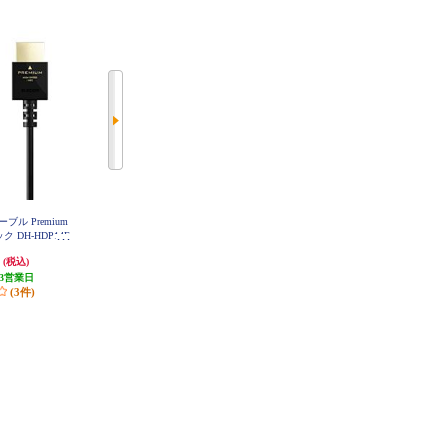
ーブル Premium
サンワサプライ HDMI切替器(3入
サンワサプライ ワイヤレスHDMI
ク DH-HDP14E
力・1出力または1入力・3出力) S
エクステンダー VGA-EXWHD6
BK
W-HD31BD
円
3,334円
69,572円
(税込)
(税込)
(税込)
3営業日
166円分ポイント還元
3,478円分ポイント還元
(3件)
発送目安:
3営業日
発送目安:
3営業日