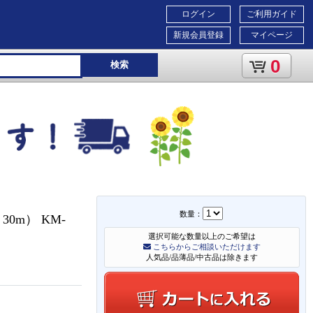
ログイン
ご利用ガイド
新規会員登録
マイページ
0
検索
数量：
m） KM-
選択可能な数量以上のご希望は
こちらからご相談いただけます
人気品/品薄品/中古品は除きます