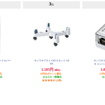
3
位
ードカバー
サンワサプライ CPUスタンド CP-
サンワサプ
031
タ エンハン
1,185円
1,
(税込)
元
59円分ポイント還元
51
業日
発送目安:
3営業日
発
(2件)