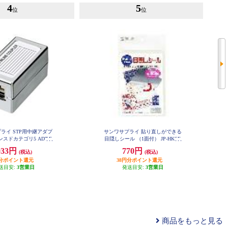
4
5
位
位
ライ STP用中継アダプ
サンワサプライ 貼り直しができる
スドカテゴリ5 ADT-E
目隠しシール （1面付） JP-HKSE
X-STPN
C10
033円
770円
(税込)
(税込)
円分ポイント還元
38円分ポイント還元
送目安:
3営業日
発送目安:
3営業日
商品をもっと見る