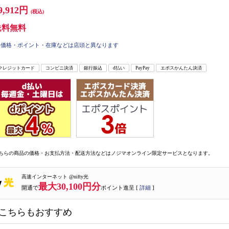
9,912円
(税込)
送料無料
価格・ポイント・在庫などは店頭と異なります
クレジットカード
コンビニ決済
銀行振込
d払い
PayPay
エポスかんたん決済
ちらの商品の価格・お支払方法・配送方法などはノジマオンライン限定サービスとなります。
高速インターネット @nifty光
最大30,100円分
開通で
ポイント進呈 [
詳細
]
こちらもおすすめ