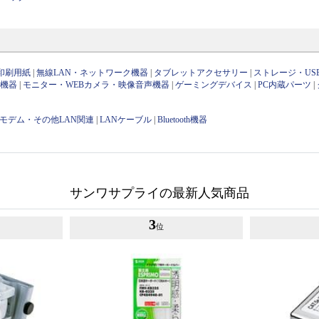
印刷用紙
|
無線LAN・ネットワーク機器
|
タブレットアクセサリー
|
ストレージ・US
け機器
|
モニター・WEBカメラ・映像音声機器
|
ゲーミングデバイス
|
PC内蔵パーツ
|
・モデム・その他LAN関連
|
LANケーブル
|
Bluetooth機器
サンワサプライの最新人気商品
3
位