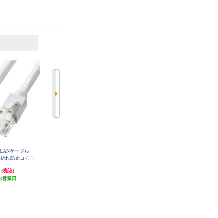
6
7
位
位
位
LANケーブル
サンワサプライ LANケーブル
ELECOM LANケーブル CAT6A準
メ折れ防止コネク
【カテゴリ6/フラット/ツメ折れ防
拠 スタンダード 3m ブラック LD-
GPA-BK3
15m/ホワイト】
止カバー付き/ストレート全結線/1
円
1,188円
594円
(税込)
(税込)
(税込)
S-15W
0m/ブラックホワイト】 LA-FL6-10
W
3営業日
発送目安:
3営業日
発送目安:
3営業日