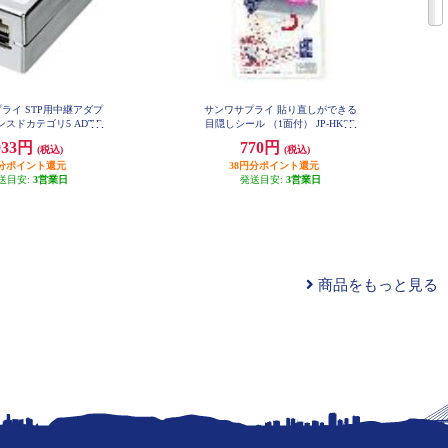
ライ STP用中継アダプ
サンワサプライ 貼り直しができる
スドカテゴリ5 ADT-E
目隠しシール （1面付） JP-HKSE
X-STPN
C10
033円
770円
(税込)
(税込)
円分ポイント還元
38円分ポイント還元
送目安:
3営業日
発送目安:
3営業日
商品をもっと見る