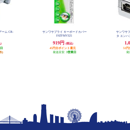
ーム CR-
サンワサプライ キーボードカバー
サンワサプ
FATFMV325
タ エンハン
919円
1,
)
(税込)
業日
45円分ポイント還元
51
件)
発送目安:
3営業日
発