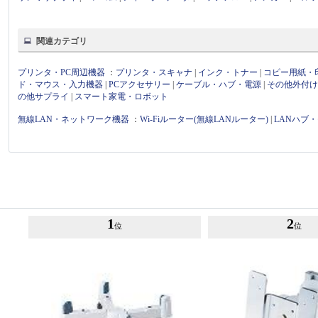
関連カテゴリ
プリンタ・PC周辺機器
：
プリンタ・スキャナ
|
インク・トナー
|
コピー用紙・
ド・マウス・入力機器
|
PCアクセサリー
|
ケーブル・ハブ・電源
|
その他外付
の他サプライ
|
スマート家電・ロボット
無線LAN・ネットワーク機器
：
Wi-Fiルーター(無線LANルーター)
|
LANハブ
1
2
位
位