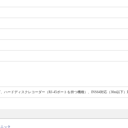
ビ、ハードディスクレコーダー（RJ-45ポートを持つ機種）、INS64対応（30m以下）
ソニック