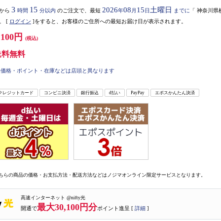
3
15
2026
08
15
土曜日
から
時間
分以内
のご注文で、最短
年
月
日
までに
「
神奈川県
。
[
ログイン
]をすると、お客様のご住所への最短お届け日が表示されます。
,100円
(税込)
送料無料
価格・ポイント・在庫などは店頭と異なります
クレジットカード
コンビニ決済
銀行振込
d払い
PayPay
エポスかんたん決済
ちらの商品の価格・お支払方法・配送方法などはノジマオンライン限定サービスとなります。
高速インターネット @nifty光
最大30,100円分
開通で
ポイント進呈 [
詳細
]