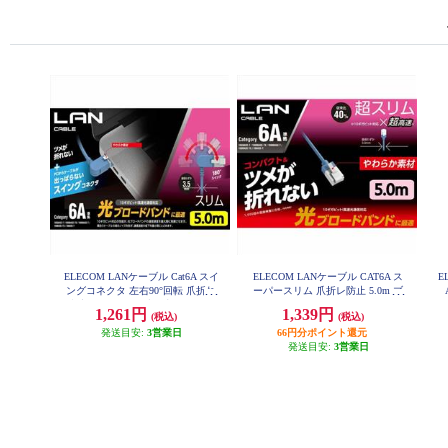
ELECOM LANケーブル Cat6A スイ
ELECOM LANケーブル CAT6A ス
E
ングコネクタ 左右90°回転 爪折れ
ーパースリム 爪折レ防止 5.0m ブ
防止 スリムケーブル(直径3.5mm)
ルー LD-GPASST-BU50
1,261円
1,339円
(税込)
(税込)
RoHS ブルー LD-GPATSW-BU50
発送目安:
3営業日
66円分ポイント還元
発送目安:
3営業日