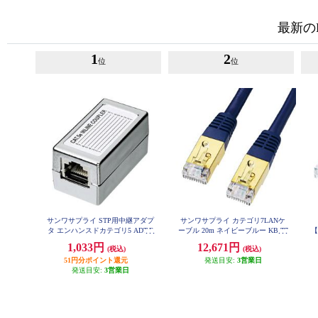
最新の
1
2
位
位
サンワサプライ STP用中継アダプ
サンワサプライ カテゴリ7LANケ
タ エンハンスドカテゴリ5 ADT-E
ーブル 20m ネイビーブルー KB-T7
【
X-STPN
-20NVN
1,033円
12,671円
(税込)
(税込)
51円分ポイント還元
発送目安:
3営業日
発送目安:
3営業日