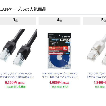
LANケーブルの人気商品
3
4
5
位
位
サンワサプライ LANケーブル
ELECOM LANケーブル CAT6A フ
サンワサプライ 
カテゴリ6A/ツメ折れ防止コネク
ラット 15m ブルーメタリック LD-
【カテゴリ6A/ツ
GFA-BM15
タ付/ストレート/20m/ブラック】
タ付/ストレート/
6,160円
4,080円
4,840
(税込)
(税込)
KB-T6ATS-20BK
KB-T6AT
発送目安:
3営業日
発送目安:
3ヶ月
発送目安: