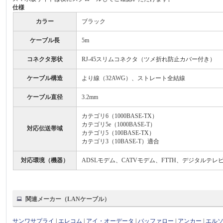
仕様
カラー
ブラック
ケーブル長
5m
コネクタ形状
RJ-45スリムコネクタ（ツメ折れ防止カバー付き）
ケーブル構造
より線（32AWG）、ストレート全結線
ケーブル直径
3.2mm
カテゴリ6（1000BASE-TX）
カテゴリ5e（1000BASE-T）
対応伝送帯域
カテゴリ5（100BASE-TX）
カテゴリ3（10BASE-T）適合
対応環境（機器）
ADSLモデム、CATVモデム、FTTH、デジタルテレ
関連メーカー（LANケーブル）
サンワサプライ
|
エレコム
|
アイ・オーデータ
|
バッファロー
|
アンカー
|
エル