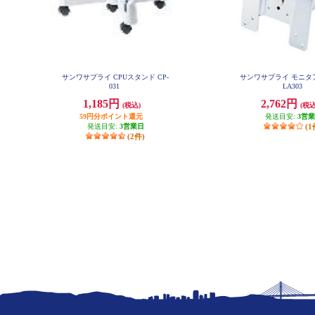
サンワサプライ CPUスタンド CP-
サンワサプライ モニタア
031
LA303
1,185円
2,762円
(税込)
(税込
59円分ポイント還元
発送目安:
3営
発送目安:
3営業日
(1
(2件)