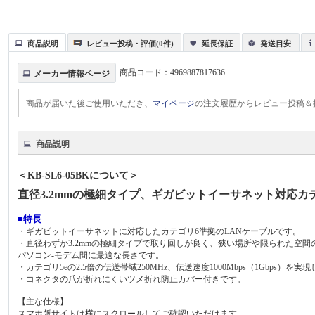
商品説明
レビュー投稿・評価(0件)
延長保証
発送目安
商品コード：
4969887817636
メーカー情報ページ
商品が届いた後ご使用いただき、
マイページ
の注文履歴からレビュー投稿＆
商品説明
＜KB-SL6-05BKについて＞
直径3.2mmの極細タイプ、ギガビットイーサネット対応カ
■特長
・ギガビットイーサネットに対応したカテゴリ6準拠のLANケーブルです。
・直径わずか3.2mmの極細タイプで取り回しが良く、狭い場所や限られた空
パソコン-モデム間に最適な長さです。
・カテゴリ5eの2.5倍の伝送帯域250MHz、伝送速度1000Mbps（1Gbps）を
・コネクタの爪が折れにくいツメ折れ防止カバー付きです。
【主な仕様】
スマホ版サイトは横にスクロールしてご確認いただけます。