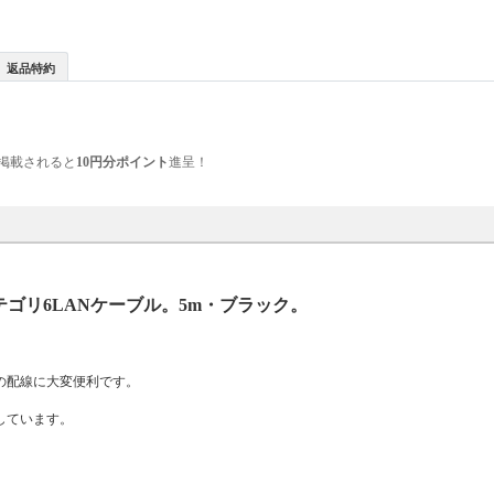
返品特約
掲載されると
10円分ポイント
進呈！
テゴリ6LANケーブル。5m・ブラック。
間の配線に大変便利です。
実現しています。