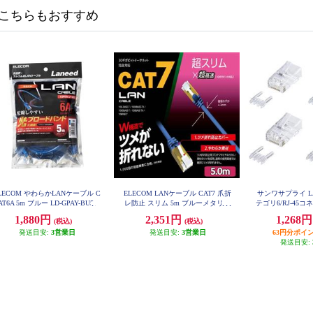
こちらもおすすめ
LECOM やわらかLANケーブル C
ELECOM LANケーブル CAT7 爪折
サンワサプライ L
AT6A 5m ブルー LD-GPAY-BU5
レ防止 スリム 5m ブルーメタリッ
テゴリ6/RJ-45コ
ク LD-TWSST-BM50
作用/ロードバー付
1,880円
2,351円
1,268
(税込)
(税込)
ADT-6R
発送目安:
3営業日
発送目安:
3営業日
63円分ポイ
発送目安: