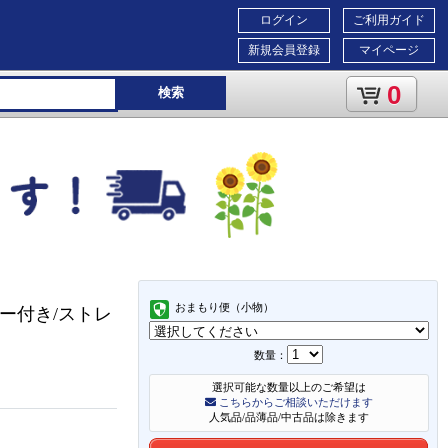
ログイン
ご利用ガイド
新規会員登録
マイページ
0
検索
おまもり便（小物）
バー付き/ストレ
数量：
選択可能な数量以上のご希望は
こちらからご相談いただけます
人気品/品薄品/中古品は除きます