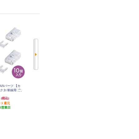
ANパーツ 【カ
サンワサプライ LANパーツ 【カ
サンワサプライ LANケーブル
ネクタ/単線用 /自
テゴリ6/RJ-45中継アダプタ】 ADT
【カテゴリ6A/STPケーブル/耐
-EX-6N
き/10個入り】
熱・耐寒/5m/グレー】 KB-T6ASTP
円
906円
2,992円
(税込)
(税込)
(税込)
J-10N
-05GY
ント還元
45円分ポイント還元
発送目安:
3営業日
3営業日
発送目安:
3営業日