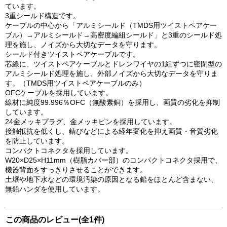
ています。
3重シールド構造です。
ケーブルの中心から「アルミシールド（TMDS用ツイストペアケー
ブル）→アルミシールド→高密度編組シールド」と3重のシールド処
理を施し、ノイズから大切なデータを守ります。
シールド付きツイストペアケーブルです。
芯線に、ツイストペアケーブルとドレンワイヤの1組ずつに密閉型の
アルミシールド処理を施し、外部ノイズから大切なデータを守りま
す。（TMDS用ツイストペアケーブルのみ）
OFCケーブルを採用しています。
線材に純度99.996％OFC（無酸素銅）を採用し、画質の劣化を抑制
しています。
24金メッキプラグ、金メッキピンを採用しています。
接触抵抗を低くし、錆びなどによる経年変化を抑え画質・音質劣化
を防止しています。
コンパクトコネクタを採用しています。
W20×D25×H11mm（樹脂カバー部）のコンパクトコネクタ採用で、
機器背面をすっきりさせることができます。
土壌や地下水などの環境汚染の原因となる鉛をほとんど含まない、
無鉛ハンダを使用しています。
この商品のレビュー(全1件)