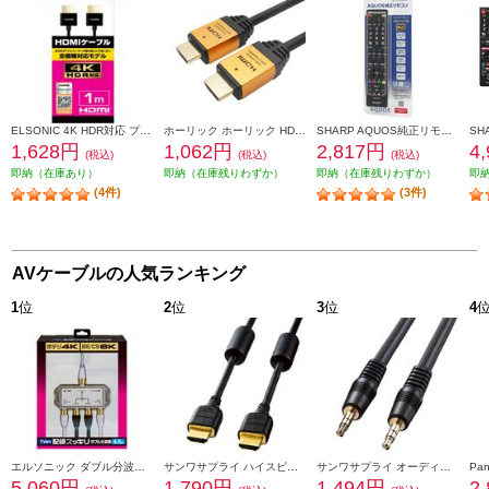
ELSONIC 4K HDR対応 プレミアムHDMIケーブル 1m EPPHDMI10
ホーリック ホーリック HDMIケーブル 3m ゴールド HDM30-013GD
SHARP AQUOS純正リモコン AN-58RC1
1,628円
1,062円
2,817円
4
(税込)
(税込)
(税込)
即納（在庫あり）
即納（在庫残りわずか）
即納（在庫残りわずか）
即
(4件)
(3件)
AVケーブルの人気ランキング
1
位
2
位
3
位
4
エルソニック ダブル分波器［テレビ裏の配線スッキリ/お掃除簡単］ EC-YDS02BW
サンワサプライ ハイスピードHDMIケーブル (2m) KM-HD20-20FC
サンワサプライ オーディオケーブル KMA250K2
5,060円
1,790円
1,494円
2