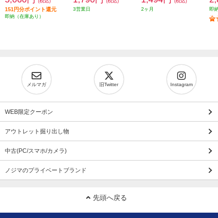
(税込)
(税込)
(税込)
151円分ポイント還元
3営業日
2ヶ月
即
即納（在庫あり）
メルマガ
旧Twitter
Instagram
WEB限定クーポン
アウトレット掘り出し物
中古(PC/スマホ/カメラ)
ノジマのプライベートブランド
先頭へ戻る