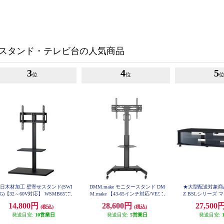
スタンド・テレビ台の人気商品
3
4
5
位
位
日木材加工 壁寄せスタンド(SWI
DMM.make モニタースタンド DM
★大型配送対象商品
G)【32～60V対応】 WSMB650B
M.make 【43-65インチ対応/VESA
Z BSLシリーズ
K
対応/キャスター付き/設置したま
ローポジションテレ
14,800円
28,600円
27,500
(税込)
(税込)
ま高さ調整可能/ブラック/2022年8
型テレビ対応) T
発送目安:
10営業日
月モデル】 DKS-LCS14
発送目安:
5営業日
発送目安: