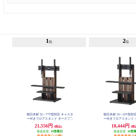
1
2
位
位
朝日木材 32～77V型対応 キャスタ
朝日木材 24～55V型対
ー付きフロアスタンド ダークブラ
ー付きフロアスタンド 
ウン WS-C690-DB
ウン WS-C590-
21,556円
18,444円
(税込)
(税
発送目安:
10営業日
発送目安:
10営
(1件)
(1