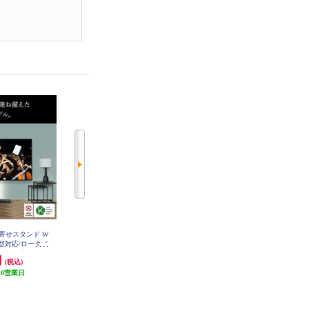
壁寄せスタンド W
朝日木材加工 置き型ラック(SWIN
朝日木材加工 置き型ラック(SWIN
0V型対応/ロータイ
G)【～65V対応/サウンドバー専用
G)【～65V対応/サウンドバー専用
ベース】 WLTV
スペース/ダークブラウン木目】 A
スペース/ブラック木目】 AS-SBS
円
38,500円
38,500円
(税込)
(税込)
(税込)
19
S-SBS1500-DB
1500-BK
10営業日
発送目安:
10営業日
発送目安:
10営業日