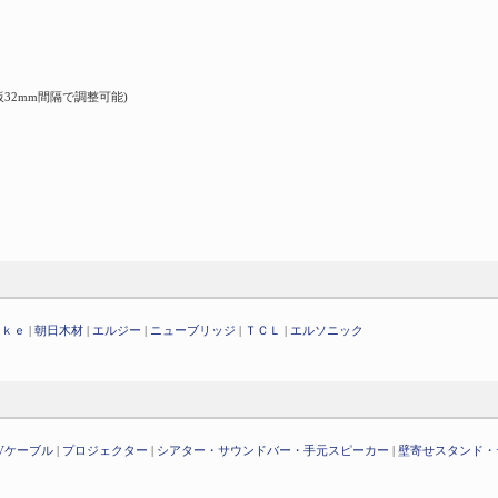
棚板32mm間隔で調整可能)
ａｋｅ
|
朝日木材
|
エルジー
|
ニューブリッジ
|
ＴＣＬ
|
エルソニック
Vケーブル
|
プロジェクター
|
シアター・サウンドバー・手元スピーカー
|
壁寄せスタンド・