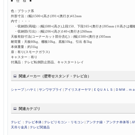
■ 仕 様 ■
色：ブラック系
外形寸法：(幅)1500×(高さ)391×(奥行き)412mm
内寸：・・・
・収納部(両端)：(幅)588×(高さ)上段150、下段165×(奥行き)305mm (※高さは
・収納部(引出)：(幅)206×(高さ)140×(奥行き)260mm
天板有効寸法(コーナーカット部分含む)：(幅)1500×(奥行き)305mm
耐荷重：天板60kg、棚板10kg、底板10kg、引出 各5kg
本体重量：約31kg
扉：有り(スモークガラス)
キャスター：有り
付属品：テレビ転倒防止部品、キャスタートレイ
関連メーカー（壁寄せスタンド・テレビ台）
シャープ
|
ハヤミ
|
サンワサプライ
|
アイリスオーヤマ
|
ＥＱＵＡＬＳ
|
ＤＭＭ．ｍ
関連カテゴリ
テレビ
：
テレビ本体
|
テレビリモコン・リモコン
|
アンテナ線・アンテナ本体等
|
A
天吊り金具
|
テレビ関連品