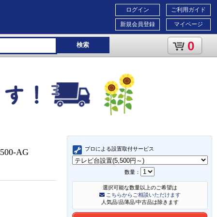
ログイン
ご利用ガイド
新規会員登録
マイページ
0
検索
プロによる設置取付サービス
500-AG
数量：
選択可能な数量以上のご希望は
こちらからご相談いただけます
人気品/品薄品/中古品は除きます