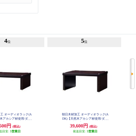
4
5
位
位
工 オーディオラック(A
朝日木材加工 オーディオラック(A
然木アカシア材使用/ダー
DK)【天然木アカシア材使用/ダー
】 STC-DXA117
クブラン】 STC-DXA123
,500円
39,600円
(税込)
(税込)
送目安:
5営業日
発送目安:
5営業日