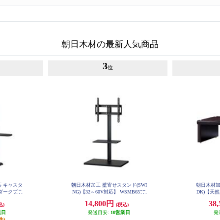
朝日木材の最新人気商品
3
位
応 キャスタ
朝日木材加工 壁寄せスタンド(SWI
朝日木材加
ダークブラ
NG)【32～60V対応】 WSMB650B
DK)【天
K
DB
クブラン
14,800円
38
込)
(税込)
業日
発送目安:
10営業日
発
件)