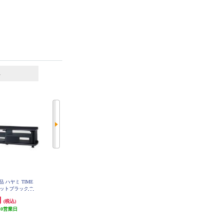
6
7
位
位
位
 ハヤミ TIME
DMM.make モニタースタンド DM
ELSONIC 壁寄せテレビスタンド
 マットブラックの
M.make 【43-65インチ対応/VESA
ブラック ED-KYTS01
ビ台 (60～70
対応/キャスター付き/ブラック/202
円
16,500円
16,280円
(税込)
(税込)
(税込)
V-BS170L
2年8月モデル】 DKS-LCS4
10営業日
発送目安:
5営業日
488円分ポイント還元
(1件)
発送目安:
即納（在庫あり）