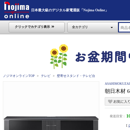
日本最大級のデジタル家電通販「Nojima Online」
クリックでカテゴリ表示
全カテゴリ
ノジマオンラインTOP
テレビ
壁寄せスタンド・テレビ台
ASAHIMOKUZA
朝日木材 6
1
発送目安：
[