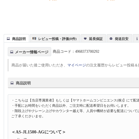
商品説明
レビュー投稿・評価(0件)
延長保証
発送目安
商品コード：
4968373700292
メーカー情報ページ
商品が届いた後ご使用いただき、
マイページ
の注文履歴からレビュー投稿＆
商品説明
・こちらは【当店専属業者】もしくは【ヤマトホームコンビニエンス(株)】にて配
・手配にお時間をいただく商品以外、ご注文時に配送希望日をお伺いします。
・階段上げやクレーン上げやカウンター越え等、人員や機材が必要な配送について
ご了承くださいませ。
＜AS-JL1500-AGについて＞