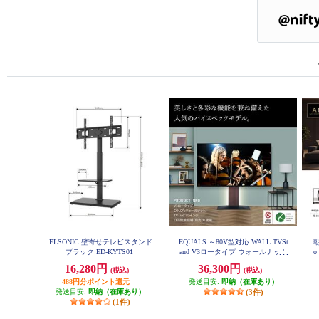
ELSONIC 壁寄せテレビスタンド
EQUALS ～80V型対応 WALL TVSt
朝
ブラック ED-KYTS01
and V3ロータイプ ウォールナット
o
EQUALS WLTVB5238
16,280円
36,300円
(税込)
(税込)
488円分ポイント還元
発送目安:
即納（在庫あり）
発送目安:
即納（在庫あり）
(3件)
(1件)