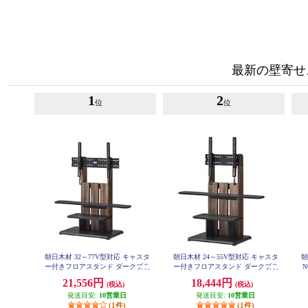
最新の壁寄せ
1
2
位
位
朝日木材 32～77V型対応 キャスタ
朝日木材 24～55V型対応 キャスタ
朝
ー付きフロアスタンド ダークブラ
ー付きフロアスタンド ダークブラ
N
ウン WS-C690-DB
ウン WS-C590-DB
21,556円
18,444円
(税込)
(税込)
発送目安:
10営業日
発送目安:
10営業日
(1件)
(1件)