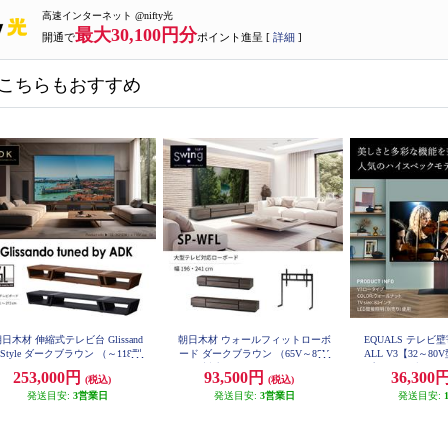
高速インターネット @nifty光
最大30,100円分
開通で
ポイント進呈 [
詳細
]
こちらもおすすめ
日木材 伸縮式テレビ台 Glissand
朝日木材 ウォールフィットローボ
EQUALS テレビ
 Style ダークブラウン （～118型
ード ダークブラウン （65V～85V
ALL V3【32～8
用） GL-2625DM
対応) SP-WFL1960-DB
プ/サテンブラック
253,000円
93,500円
36,300
(税込)
(税込)
B5W
発送目安:
3営業日
発送目安:
3営業日
発送目安: