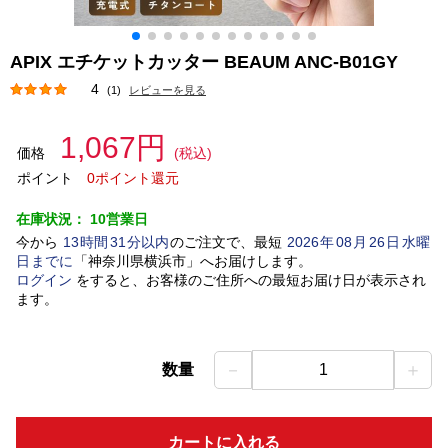
APIX エチケットカッター BEAUM ANC-B01GY
4
(1)
レビューを見る
1,067円
価格
(税込)
ポイント
0ポイント還元
在庫状況：
10営業日
今から
13
時間
31
分以内
のご注文で、最短
2026
年
08
月
26
日
水曜
日
までに
「
神奈川県横浜市
」
へお届けします。
ログイン
をすると、お客様のご住所への最短お届け日が表示され
ます。
－
＋
数量
1
カートに入れる