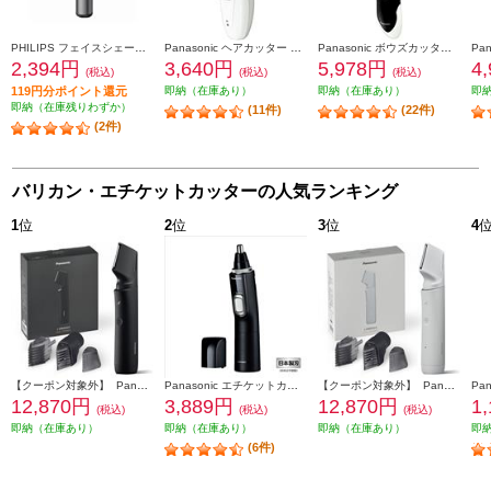
PHILIPS フェイスシェーバー ノーズエチケットカッター NT3650-16
Panasonic ヘアカッター バリカン 充電・交流式 白 ER-GC11-W
Panasonic ボウズカッター バリカン 防水対応 充電式 白 ER-GS61-W
2,394円
3,640円
5,978円
4
(税込)
(税込)
(税込)
119円分ポイント還元
即納（在庫あり）
即納（在庫あり）
即
即納（在庫残りわずか）
(11件)
(22件)
(2件)
バリカン・エチケットカッターの人気ランキング
1
位
2
位
3
位
4
【クーポン対象外】 Panasonic ボディトリマー[充電式/全身/VIO/]ブラック ER-GK9A-K
Panasonic エチケットカッター 【水洗い/毛クズ吸引/日本製刃/ブラック】 ER-GN71-K
【クーポン対象外】 Panasonic ボディトリマー[充電式/全身/VIO/]ライトグレー ER-GK9A-H
12,870円
3,889円
12,870円
1
(税込)
(税込)
(税込)
即納（在庫あり）
即納（在庫あり）
即納（在庫あり）
即
(6件)