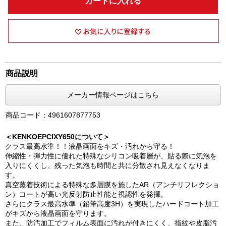
カートに入れる
商品説明
メーカー情報ページはこちら
商品コード：4961607877753
＜KENKOEPCIXY650について＞
クラス最高水準！！液晶画面をキズ・汚れから守る！
伸縮性・弾力性に優れた特殊なシリコン吸着層が、貼る際に気泡を
入りにくくし、残った気泡も時間と共に分散され見えなくなりま
す。
真空蒸着技術による特殊な多層膜を施したAR（アンチリフレクショ
ン）コートが高い光反射防止性能と視認性を発揮。
さらにクラス最高水準（鉛筆高度3H）を実現したハードコート加工
がキズから液晶画面を守ります。
また、防汚加工でフィルム表面に汚れが付きにくく、指紋や皮脂汚