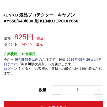
KENKO 液晶プロテクター キヤノン
IXY650/640/630 用 KENKOEPCIXY650
825円
価格
(税込)
ポイント
0ポイント還元
在庫状況：
10営業日
今から
9
時間
49
分以内
のご注文で、最短
2026
年
08
月
26
日
水曜
日
までに
「
神奈川県横浜市
」
へお届けします。
ログイン
をすると、お客様のご住所への最短お届け日が表示され
ます。
－
＋
数量
1