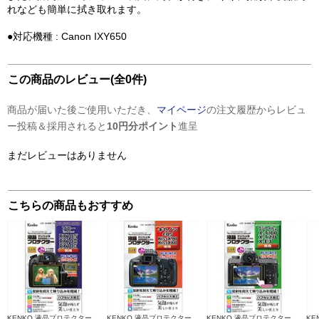
れなども簡単に拭き取れます。
●対応機種 : Canon IXY650
この商品のレビュー(全0件)
商品が届いた後ご使用いただき、
マイページ
の注文履歴からレビュ
ー投稿＆採用されると
10円分ポイント
進呈
まだレビューはありません
こちらの商品もおすすめ
KENKO 液晶プロテクター ソニー RX10IV/RX10III/RX10II用 KLP-SCSRX10M4
KENKO 液晶プロテクター キヤノン EOS Kiss X90/X80用 KLP-CEOSKISSX90
KENKO 液晶プロテクター フジフイルム X-T100 X-T20 X-E3用 KLP-FXT100