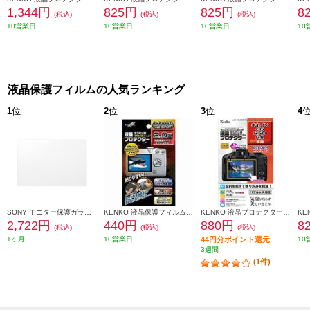
1,344円
825円
825円
8
(税込)
(税込)
(税込)
10営業日
10営業日
10営業日
10
液晶保護フィルムの人気ランキング
1
位
2
位
3
位
4
SONY モニター保護ガラスシート PCK-LG2
KENKO 液晶保護フィルム 汎用サイズ ハードコートタイプ 2.7型用 852156
KENKO 液晶プロテクター【キヤノンEOS R50/R8用】 KLP-CEOSR50
2,722円
440円
880円
8
(税込)
(税込)
(税込)
1ヶ月
10営業日
44円分ポイント還元
10
3週間
(1件)