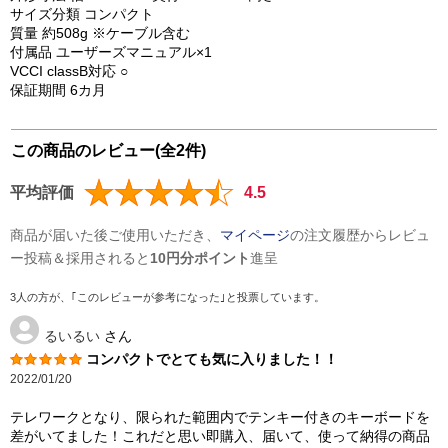
サイズ分類 コンパクト
質量 約508g ※ケーブル含む
付属品 ユーザーズマニュアル×1
VCCI classB対応 ○
保証期間 6カ月
この商品のレビュー(全2件)
平均評価
4.5
商品が届いた後ご使用いただき、
マイページ
の注文履歴からレビュ
ー投稿＆採用されると
10円分ポイント
進呈
3人の方が、｢このレビューが参考になった｣と投票しています。
るいるい
さん
コンパクトでとても気に入りました！！
2022/01/20
テレワークとなり、限られた範囲内でテンキー付きのキーボードを
差がいてました！これだと思い即購入、届いて、使って納得の商品