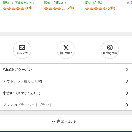
即納（在庫残りわずか）
即納（在庫あり）
即納（在庫あり）
10
(1件)
(2件)
(2件)
メルマガ
旧Twitter
Instagram
WEB限定クーポン
アウトレット掘り出し物
中古(PC/スマホ/カメラ)
ノジマのプライベートブランド
先頭へ戻る