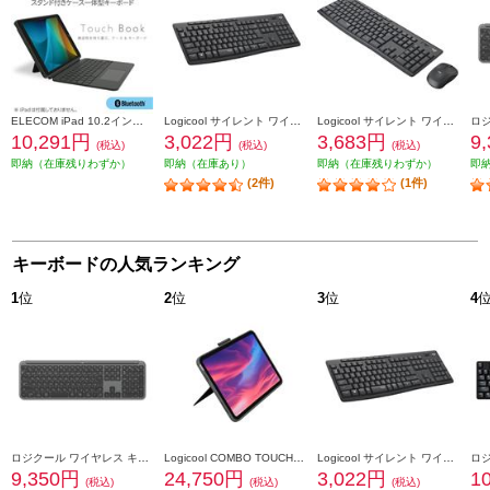
ELECOM iPad 10.2インチ 第9 8 7世代用 キーボード付きケース 着脱可能 Bluetoothキーボード トラックパッド搭載 ブラック TK-CA13BPBK
Logicool サイレント ワイヤレスキーボード グラファイト K295GP
Logicool サイレント ワイヤレスコンボ グラファイト MK295GP
10,291円
3,022円
3,683円
9
(税込)
(税込)
(税込)
即納（在庫残りわずか）
即納（在庫あり）
即納（在庫残りわずか）
即
(2件)
(1件)
キーボードの人気ランキング
1
位
2
位
3
位
4
ロジクール ワイヤレス キーボード Signature Slim【グラファイト】 K950GR
Logicool COMBO TOUCH キーボード一体型ケース(iPad 第10世代用) グレー IK1059GRA
Logicool サイレント ワイヤレスキーボード グラファイト K295GP
9,350円
24,750円
3,022円
1
(税込)
(税込)
(税込)