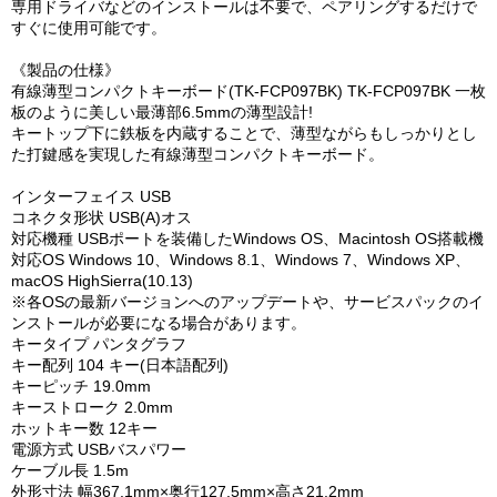
専用ドライバなどのインストールは不要で、ペアリングするだけで
すぐに使用可能です。
《製品の仕様》
有線薄型コンパクトキーボード(TK-FCP097BK) TK-FCP097BK 一枚
板のように美しい最薄部6.5mmの薄型設計!
キートップ下に鉄板を内蔵することで、薄型ながらもしっかりとし
た打鍵感を実現した有線薄型コンパクトキーボード。
インターフェイス USB
コネクタ形状 USB(A)オス
対応機種 USBポートを装備したWindows OS、Macintosh OS搭載機
対応OS Windows 10、Windows 8.1、Windows 7、Windows XP、
macOS HighSierra(10.13)
※各OSの最新バージョンへのアップデートや、サービスパックのイ
ンストールが必要になる場合があります。
キータイプ パンタグラフ
キー配列 104 キー(日本語配列)
キーピッチ 19.0mm
キーストローク 2.0mm
ホットキー数 12キー
電源方式 USBバスパワー
ケーブル長 1.5m
外形寸法 幅367.1mm×奥行127.5mm×高さ21.2mm