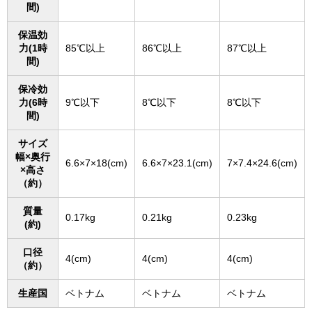
間)
保温効
力(1時
85℃以上
86℃以上
87℃以上
間)
保冷効
力(6時
9℃以下
8℃以下
8℃以下
間)
サイズ
幅×奥行
6.6×7×18(cm)
6.6×7×23.1(cm)
7×7.4×24.6(cm)
×高さ
（約）
質量
0.17kg
0.21kg
0.23kg
(約)
口径
4(cm)
4(cm)
4(cm)
（約）
生産国
ベトナム
ベトナム
ベトナム