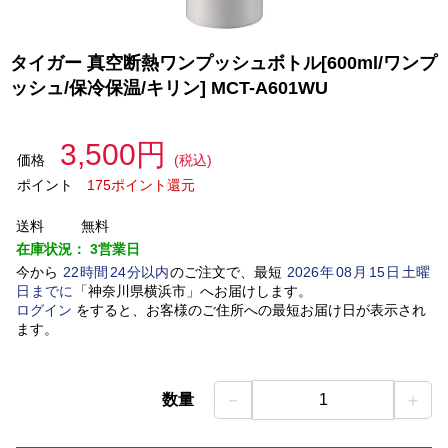
タイガー 真空断熱ワンプッシュボトル[600ml/ワンプ
ッシュ/保冷保温/キリン] MCT-A601WU
3,500円
価格
(税込)
ポイント
175ポイント還元
送料
無料
在庫状況：
3営業日
今から
22
時間
24
分以内
のご注文で、最短
2026
年
08
月
15
日
土曜
日
までに
「
神奈川県横浜市
」
へお届けします。
ログイン
をすると、お客様のご住所への最短お届け日が表示され
ます。
－
＋
数量
1