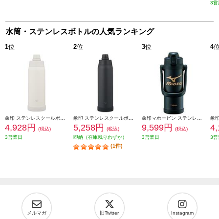
3営
水筒・ステンレスボトルの人気ランキング
1
位
2
位
3
位
4
象印 ステンレスクールボトル 1000ml シームレスせん ペールホワイト SDKA100-WM
象印 ステンレスクールボトル 1200ml シームレスせん チャコールブラック SDKA120-BM
象印マホービン ステンレスクールボトル[2.0L/ミズノ/ブラック] SD-BX20-BA
4,928円
5,258円
9,599円
4
(税込)
(税込)
(税込)
3営業日
即納（在庫残りわずか）
3営業日
3営
(1件)
メルマガ
旧Twitter
Instagram