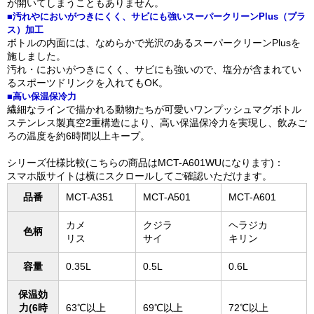
が開いてしまうこともありません。
■汚れやにおいがつきにくく、サビにも強いスーパークリーンPlus（プラ
ス）加工
ボトルの内面には、なめらかで光沢のあるスーパークリーンPlusを
施しました。
汚れ・においがつきにくく、サビにも強いので、塩分が含まれてい
るスポーツドリンクを入れてもOK。
■高い保温保冷力
繊細なラインで描かれる動物たちが可愛いワンプッシュマグボトル
ステンレス製真空2重構造により、高い保温保冷力を実現し、飲みご
ろの温度を約6時間以上キープ。
シリーズ仕様比較(こちらの商品はMCT-A601WUになります)：
スマホ版サイトは横にスクロールしてご確認いただけます。
品番
MCT-A351
MCT-A501
MCT-A601
カメ
クジラ
ヘラジカ
色柄
リス
サイ
キリン
容量
0.35L
0.5L
0.6L
保温効
力(6時
63℃以上
69℃以上
72℃以上