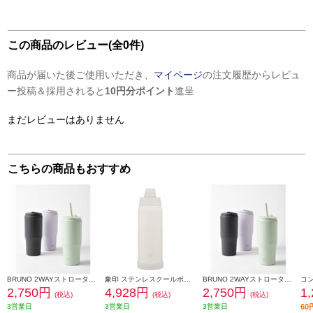
この商品のレビュー(全0件)
商品が届いた後ご使用いただき、
マイページ
の注文履歴からレビュ
ー投稿＆採用されると
10円分ポイント
進呈
まだレビューはありません
こちらの商品もおすすめ
BRUNO 2WAYストロータンブラーL［真空断熱/パープル］ BHK323-PU
象印 ステンレスクールボトル 1000ml シームレスせん ペールホワイト SDKA100-WM
BRUNO 2WAYストロータンブラーL［真空断熱/チャコール］ BHK323-CH
2,750円
4,928円
2,750円
1
(税込)
(税込)
(税込)
3営業日
3営業日
3営業日
6