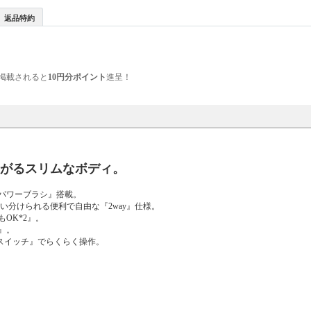
返品特約
掲載されると
10円分ポイント
進呈！
かるがるスリムなボディ。
パワーブラシ』搭載。
い分けられる便利で自由な『2way』仕様。
OK*2』。
』。
スイッチ』でらくらく操作。