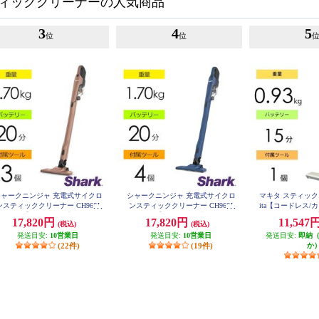
ィッククリーナーの人気商品
3
4
5
位
位
シャークニンジャ 充電式サイクロ
シャークニンジャ 充電式サイクロ
マキタ スティック
ンスティッククリーナー CH966J
ンスティッククリーナー CH966J
ita【コードレス/
シリーズ【サイクロン式/コードレ
シリーズ【サイクロン式/コードレ
93kg/アイボリー】
17,820円
17,820円
11,547
(税込)
(税込)
ス/ライトコーラル】 CH966JLC
ス/ブルージーン】 CH966JBJ
発送目安:
10営業日
発送目安:
10営業日
発送目安:
即納
(22件)
(19件)
か