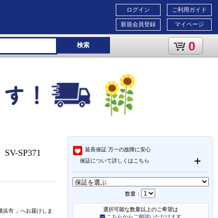
ログイン
ご利用ガイド
新規会員登録
マイページ
0
検索
延長保証
万一の故障に安心
V-SP371
保証について詳しくはこちら
数量：
選択可能な数量以上のご希望は
横浜市
」
へお届けしま
こちらからご相談いただけます