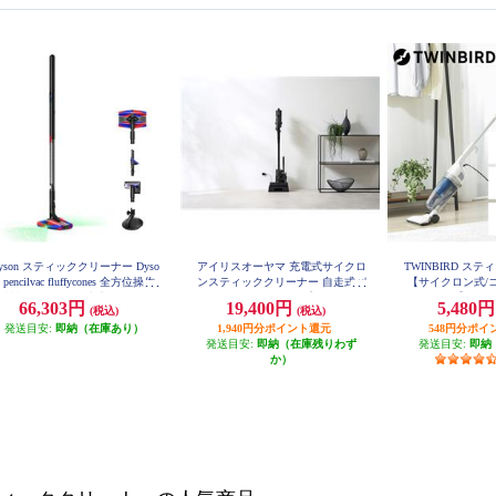
yson スティッククリーナー Dyso
アイリスオーヤマ 充電式サイクロ
TWINBIRD ス
 pencilvac fluffycones 全方位操作
ンスティッククリーナー 自走式パ
【サイクロン式/
高性能LED ゴミ圧縮式 SV50-FC
ワーヘッド 静電モップ SCD-R4P-
ト】 TC-
66,303円
19,400円
5,480
(税込)
(税込)
B
発送目安:
即納（在庫あり）
1,940円分ポイント還元
548円分ポイ
発送目安:
即納（在庫残りわず
発送目安:
即納
か）