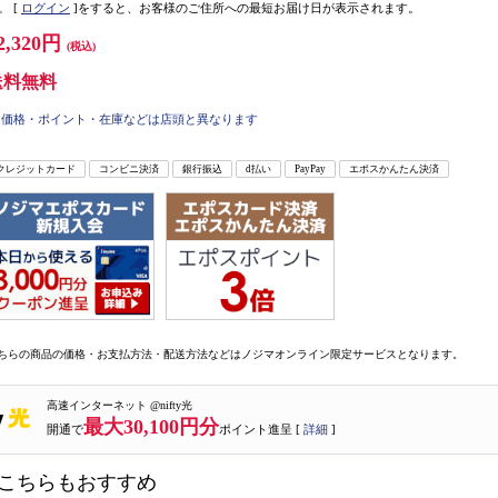
。
[
ログイン
]をすると、お客様のご住所への最短お届け日が表示されます。
2,320円
(税込)
送料無料
価格・ポイント・在庫などは店頭と異なります
クレジットカード
コンビニ決済
銀行振込
d払い
PayPay
エポスかんたん決済
ちらの商品の価格・お支払方法・配送方法などはノジマオンライン限定サービスとなります。
高速インターネット @nifty光
最大30,100円分
開通で
ポイント進呈 [
詳細
]
こちらもおすすめ