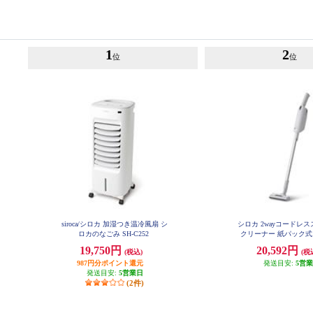
1
2
位
位
siroca/シロカ 加湿つき温冷風扇 シ
シロカ 2wayコードレ
ロカのなごみ SH-C252
クリーナー 紙パック式
パワー SV-SK3
19,750円
20,592円
(税込)
(税
987円分ポイント還元
発送目安:
5営
発送目安:
5営業日
(2件)