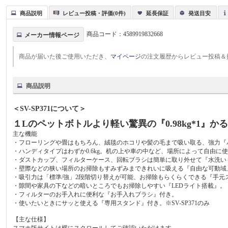
商品説明
レビュー投稿・評価(0件)
延長保証
発送目安
商品コード：
4589919832668
メーカー情報ページ
商品が届いた後ご使用いただき、
マイページ
の注文履歴からレビュー投稿＆
商品説明
＜SV-SP371について＞
１Lのペットボトルより軽い驚異の『0.98kg*1』
主な機能
・フローリングや畳はもちろん、絨毯のホコリや髪の毛まで吸い取る、強力『
・ハンディタイプはわずか0.6kg。机の上や車の中など、場所によって自由に使
・ダストカップ、フィルターケース、回転ブラシは簡単に取り外せて『水洗いも
・壁際などの狭い場所のお掃除もすみずみまできれいに吸える『自由な可動域
・吸引力は「標準/強」2段階切り替えが可能、お掃除もらくらくできる『手元
・隙間や家具の下などの暗いところでもお掃除しやすい『LEDライト搭載』。
・フィルターのお手入れに便利な『お手入れブラシ』付き。
・使いたいときにサッと使える『専用スタンド』付き。※SV-SP371のみ
【主な仕様】
スマホ版サイトは横にスクロールしてご確認いただけます。