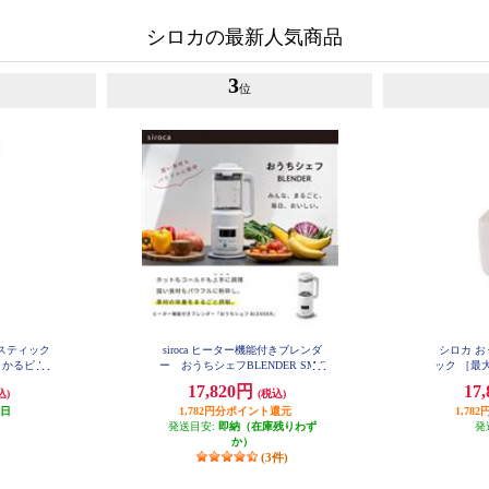
シロカの最新人気商品
3
位
ススティック
siroca ヒーター機能付きブレンダ
シロカ お
 かるピカ
ー おうちシェフBLENDER SM-S
ック ［最大
151W
71
ー搭載/ホ
17,820円
17
込)
(税込)
業日
1,782円分ポイント還元
1,7
発送目安:
即納（在庫残りわず
発
か）
(3件)