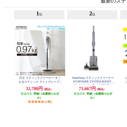
最新のステ
1
2
位
位
日立 スティッククリーナー すご
SharkNinja スティッククリーナー
EVOPOWER SYSTEM BOOST+
かるスティック ライトグレー PV-
[ライトラベンダー] LC751JLV
BS1M-H
32,780円
71,667円
(税込)
(税込)
発送目安:
即納（在庫残りわず
発送目安:
即納（在庫残りわず
か）
か）
(1件)