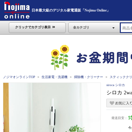
日本最大級のデジタル家電通販「Nojima Online」
クリックでカテゴリ表示
全カテゴリ
ノジマオンラインTOP
生活家電・洗濯機
掃除機・クリーナー
スティックク
siroca シロカ
シロカ 2
発送目安：
今