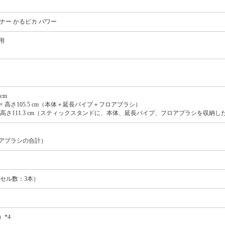
ナー かるピカ パワー
共用
cm
cm × 高さ105.5 cm（本体＋延長パイプ＋フロアブラシ）
3 cm × 高さ111.3 cm（スティックスタンドに、本体、延長パイプ、フロアブラシを収納
フロアブラシの合計）
、セル数：3本）
）*4