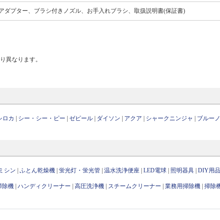
アダプター、ブラシ付きノズル、お手入れブラシ、取扱説明書(保証書)
より異なります。
シロカ
|
シー・シー・ピー
|
ゼピール
|
ダイソン
|
アクア
|
シャークニンジャ
|
ブルー
ミシン
|
ふとん乾燥機
|
蛍光灯・蛍光管
|
温水洗浄便座
|
LED電球
|
照明器具
|
DIY用
掃除機
|
ハンディクリーナー
|
高圧洗浄機
|
スチームクリーナー
|
業務用掃除機
|
掃除