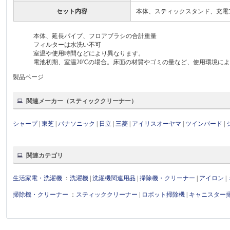
セット内容
本体、スティックスタンド、充電
本体、延長パイプ、フロアブラシの合計重量
フィルターは水洗い不可
室温や使用時間などにより異なります。
電池初期、室温20℃の場合。床面の材質やゴミの量など、使用環境に
製品ページ
関連メーカー（スティッククリーナー）
シャープ
|
東芝
|
パナソニック
|
日立
|
三菱
|
アイリスオーヤマ
|
ツインバード
|
関連カテゴリ
生活家電・洗濯機
：
洗濯機
|
洗濯機関連用品
|
掃除機・クリーナー
|
アイロン
|
掃除機・クリーナー
：
スティッククリーナー
|
ロボット掃除機
|
キャニスター