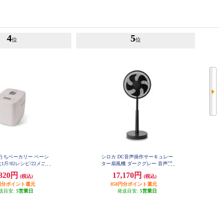
4
5
位
位
うちベーカリー ベーシ
シロカ DC音声操作サーキュレー
1斤/82レシピ/22メニュ
ター扇風機 ダークグレー 音声認
ワイト］ SB-1D271
識扇風機 SF-V251HD
,820円
17,170円
(税込)
(税込)
82円分ポイント還元
858円分ポイント還元
送目安:
5営業日
発送目安:
5営業日