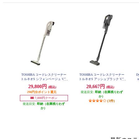
TOSHIBA コードレスクリーナー
TOSHIBA コードレスクリーナー
D
トルネオS シフォンベージュ VC-
トルネオS アッシュブラック VC-
n
CLW33-C
CLS13-K
29,800円
20,667円
(税込)
(税込)
298円分ポイント還元
発送目安:
即納（在庫残りわず
か）
7,000円クーポン
(3件)
発送目安:
即納（在庫残りわず
か）