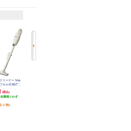
6
7
位
位
位
クリーナー Mak
TOSHIBA コードレスクリーナー
【クーポン対象外】 日立 日立 コ
カプセル式/軽量0.
トルネオS アッシュブラック VC-
ードレススティック掃除機 紙パッ
CLS13-K
 CL116DWI
ク式 ベージュ PKV-BK3P-C
円
20,667円
43,780円
(税込)
(税込)
(税込)
（在庫残りわず
発送目安:
即納（在庫残りわず
発送目安:
3週間
）
か）
(7件)
(3件)