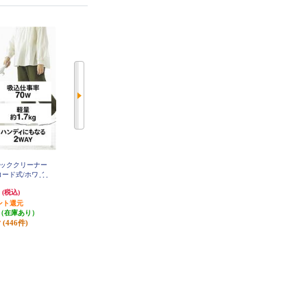
ティッククリーナー
Dyson スティッククリーナー Dyso
シロカ 紙パック式コードレスステ
コード式/ホワイ
n pencilvac fluffy 軽量1.3kg ゴミ圧
ィッククリーナー ホワイト SV-SK
151
EA35W
縮式 SV50-FF
円
53,856円
22,374円
(税込)
(税込)
(税込)
ント還元
発送目安:
即納（在庫残りわず
発送目安:
5営業日
（在庫あり）
か）
(446件)
(3件)