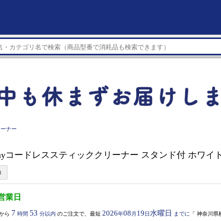
リーナー
wayコードレススティッククリーナー スタンド付 ホワイト S
5営業日
7
53
2026
08
19
水曜日
から
時間
分以内
のご注文で、最短
年
月
日
までに
「
神奈川県