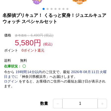
名探偵プリキュア！ くるっと変身！ジュエルキュア
ウォッチ スペシャルセット
価格
6,490円
(税込)
参考価格：
5,580円
(税込)
ポイント
0ポイント還元
送料
無料
在庫状況：
〇
今から
19
時間
14
分以内
のご注文で、最短
2026
年
08
月
11
日
火曜
日
までに
「
神奈川県横浜市
」
へお届けします。
ログイン
をすると、お客様のご住所への最短お届け日が表示され
ます。
－
＋
数量
1