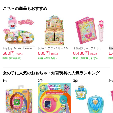
こちらの商品もおすすめ
ぷちとも Sanrio characters みんなでおゆうぎ
シルバニアファミリー BB-15 赤ちゃんコレクション -赤ちゃんアドベンチャーシリーズ- Pack
名探偵プリキュア！ タッチで学んで♪謎解きレッスン！ プリキットブック
680円
680円
8,480円
1
(税込)
(税込)
(税込)
即納（在庫あり）
即納（在庫あり）
即納（在庫残りわずか）
即
女の子に人気のおもちゃ・知育玩具の人気ランキング
1
位
2
位
3
位
4