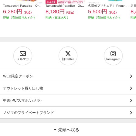
Tamagotchi Paradise - Orange Tropics
Tamagotchi Paradise - Orange Tropics Premium Set
名探偵プリキュア！ Pretty Holic トップオブリリーフレグランス スペシャルセット
6,280円
8,180円
5,500円
8
(税込)
(税込)
(税込)
即納（在庫残りわずか）
即納（在庫あり）
即納（在庫残りわずか）
即
メルマガ
旧Twitter
Instagram
WEB限定クーポン
アウトレット掘り出し物
中古(PC/スマホ/カメラ)
ノジマのプライベートブランド
先頭へ戻る