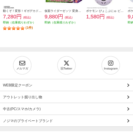
動くぞ！変形！ギガデカドクターイエロー
仮面ライダーゼッツ 変身ベルト DXロードインヴォーカー&ブレイカムブレイカーセット
ポケモン ぴょこぷにゅ ピカチュウ＜＜おもちゃ大賞2025受賞＞＞
7,280円
9,880円
1,580円
9
(税込)
(税込)
(税込)
即納（在庫残りわずか）
即納（在庫残りわずか）
即
(1件)
メルマガ
旧Twitter
Instagram
WEB限定クーポン
アウトレット掘り出し物
中古(PC/スマホ/カメラ)
ノジマのプライベートブランド