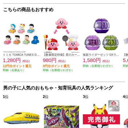
こちらの商品もおすすめ
トミカ TOMICA TUNES DORAEMON CHARACTERS Vol.1
【数量限定特価】星のカービィ チェンジ!コピー能力 アーティスト&コック
仮面ライダーゼッツ DXライダーカプセムセット03
1,280円
980円
1,580円
5
(税込)
(税込)
(税込)
12円分ポイント還元
9円分ポイント還元
即納（在庫残りわずか）
即
即納（在庫あり）
即納（在庫残りわずか）
男の子に人気のおもちゃ・知育玩具の人気ランキング
1
位
2
位
3
位
4