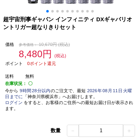
超宇宙刑事ギャバン インフィニティ DXギャバリオ
ントリガー超なりきりセット
価格
10,670円
(税込)
参考価格：
8,480円
(税込)
ポイント
0ポイント還元
送料
無料
在庫状況：
〇
今から
9
時間
28
分以内
のご注文で、最短
2026
年
08
月
11
日
火曜
日
までに
「
神奈川県横浜市
」
へお届けします。
ログイン
をすると、お客様のご住所への最短お届け日が表示され
ます。
－
＋
数量
1