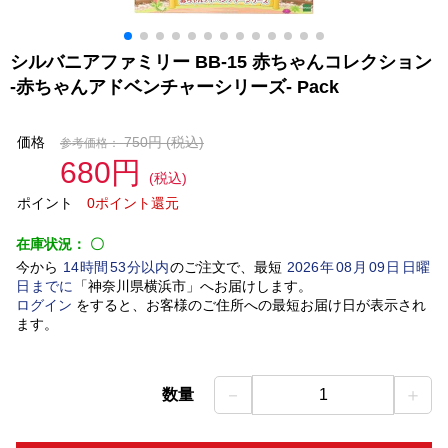
シルバニアファミリー BB-15 赤ちゃんコレクション
-赤ちゃんアドベンチャーシリーズ- Pack
価格
750円
(税込)
参考価格：
680円
(税込)
ポイント
0ポイント還元
在庫状況：
〇
今から
14
時間
53
分以内
のご注文で、最短
2026
年
08
月
09
日
日曜
日
までに
「
神奈川県横浜市
」
へお届けします。
ログイン
をすると、お客様のご住所への最短お届け日が表示され
ます。
－
＋
数量
1