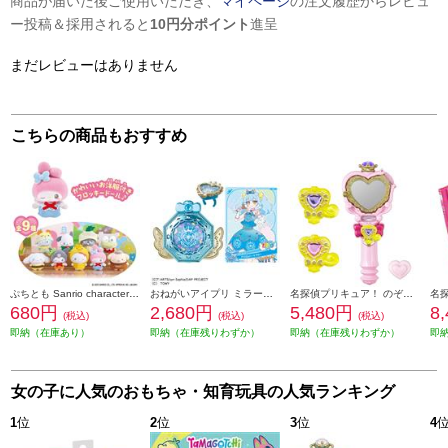
商品が届いた後ご使用いただき、
マイページ
の注文履歴からレビュ
ー投稿＆採用されると
10円分ポイント
進呈
まだレビューはありません
こちらの商品もおすすめ
ぷちとも Sanrio characters みんなでおゆうぎ(1箱必要な場合18個購入ください)
おねがいアイプリ ミラーパクト プリズムブルー（特典：アイプリカード あおい 付き）
名探偵プリキュア！ のぞいてみつめてジュエルで浄化♪ プリキットミラールーペ
680円
2,680円
5,480円
8
(税込)
(税込)
(税込)
即納（在庫あり）
即納（在庫残りわずか）
即納（在庫残りわずか）
即
女の子に人気のおもちゃ・知育玩具の人気ランキング
1
位
2
位
3
位
4