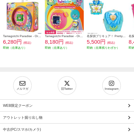
Tamagotchi Paradise - Orange Tropics
Tamagotchi Paradise - Orange Tropics Premium Set
名探偵プリキュア！ Pretty Holic トップオブリリーフレグランス スペシャルセット
6,280円
8,180円
5,500円
8
(税込)
(税込)
(税込)
即納（在庫あり）
即納（在庫あり）
即納（在庫残りわずか）
即
メルマガ
旧Twitter
Instagram
WEB限定クーポン
アウトレット掘り出し物
中古(PC/スマホ/カメラ)