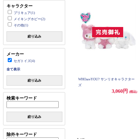
キャラクター
プリキュア(1)
メイキングホビー(2)
その他(1)
絞り込み
メーカー
セガトイズ(4)
全て表示
WHOareYOU? サンリオキャラクター
絞り込み
ズ
3,060円
(税込)
検索キーワード
絞り込み
除外キーワード