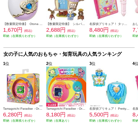
【数量限定特価】 Otona Pretty Holic プリティアップアイカラー キュアイーグレット
【数量限定特価】 シルバニアファミリー LT-01 Little Tales Collection フクロウの星のみえるお家
名探偵プリキュア！ タッチで学んで♪謎解きレッスン！ プリキットブック
1,670円
2,688円
8,480円
7
(税込)
(税込)
(税込)
即納（在庫残りわずか）
即納（在庫残りわずか）
即納（在庫残りわずか）
即
女の子に人気のおもちゃ・知育玩具の人気ランキング
1
位
2
位
3
位
4
Tamagotchi Paradise - Orange Tropics
Tamagotchi Paradise - Orange Tropics Premium Set
名探偵プリキュア！ Pretty Holic トップオブリリーフレグランス スペシャルセット
6,280円
8,180円
5,500円
8
(税込)
(税込)
(税込)
即納（在庫残りわずか）
即納（在庫あり）
即納（在庫残りわずか）
即