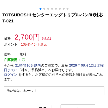
TOTSUBOSHI センターエッグトリプルパン/IH対応
T-021
2,700円
価格
(税込)
ポイント
135ポイント還元
送料
無料
在庫状況：
〇
今から
21
時間
10
分以内
のご注文で、最短
2026
年
08
月
12
日
水曜
日
までに
「
神奈川県横浜市
」
へお届けします。
ログイン
をすると、お客様のご住所への最短お届け日が表示され
ます。
洗い物はこれ一つ！