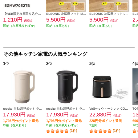
【WEB限定在庫限り処分特価】【B級梱包品】 ELSONIC EGMW7052/62用 ターンテーブル EGMW7052TB
ELSONIC 冷蔵庫マット Mサイズ ECZFMM01
ELSONIC 冷蔵庫マット Lサイズ ECZFML01
1,210円
5,500円
5,500円
2
(税込)
(税込)
(税込)
即納（在庫残りわずか）
即納（在庫あり）
即納（在庫あり）
即
その他キッチン家電の人気ランキング
1
位
2
位
3
位
4
recolte 自動調理ポット ラージ クリームホワイト RSY-3W
recolte 自動調理ポット ラージ ナチュラルブラック RSY-3BK
VeSync ウィーシンク COSORI ノンフライヤー DC601 Combo CAF-DC601-KJPR
17,930円
17,930円
22,880円
1
(税込)
(税込)
(税込)
1,793円分ポイント還元
1,793円分ポイント還元
228円分ポイント還元
6
即納（在庫あり）
即納（在庫残りわずか）
3週間
10
(1件)
(1件)