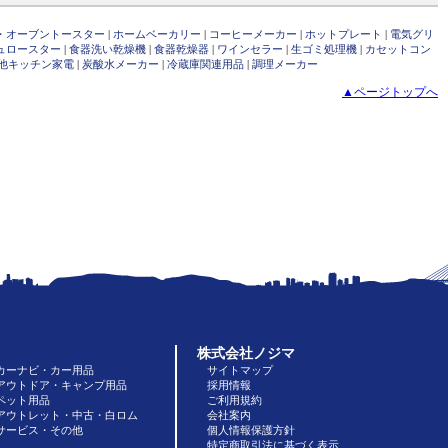
・オーブントースター
|
ホームベーカリー
|
コーヒーメーカー
|
ホットプレート
|
電気グリ
ュロースター
|
食器洗い乾燥機
|
食器乾燥器
|
ワインセラー
|
生ゴミ処理機
|
カセットコン
他キッチン家電
|
炭酸水メーカー
|
冷蔵庫関連用品
|
調理メーカー
▲ページトップへ
株式会社ノジマ
カーナビ・カー用品
サイトマップ
アウトドア・キャンプ用品
採用情報
ペット用品
ご利用規約
アウトレット・中古・白ロム
会社案内
サービス・その他
個人情報保護方針
特定商取引法に基づく表示