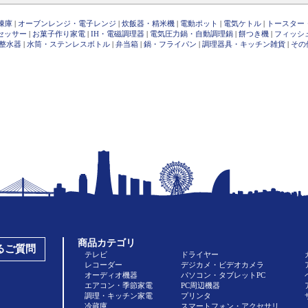
凍庫
|
オーブンレンジ・電子レンジ
|
炊飯器・精米機
|
電動ポット
|
電気ケトル
|
トースター
セッサー
|
お菓子作り家電
|
IH・電磁調理器
|
電気圧力鍋・自動調理鍋
|
餅つき機
|
フィッシ
整水器
|
水筒・ステンレスボトル
|
弁当箱
|
鍋・フライパン
|
調理器具・キッチン雑貨
|
その
商品カテゴリ
あるご質問
テレビ
ドライヤー
レコーダー
デジカメ・ビデオカメラ
オーディオ機器
パソコン・タブレットPC
エアコン・季節家電
PC周辺機器
調理・キッチン家電
プリンタ
冷蔵庫
スマートフォン・アクセサリ