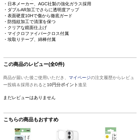
・日本メーカー、AGC社製の強化ガラス採用
・ダブルAR加工でさらに透明度アップ
・表面硬度10Hで傷から徹底ガード
・防指紋加工で清潔を保つ
・クリアな鏡面仕上げ
・マイクロファイバークロス付属
・埃取りテープ、綿棒付属
この商品のレビュー(全0件)
商品が届いた後ご使用いただき、
マイページ
の注文履歴からレビュ
ー投稿＆採用されると
10円分ポイント
進呈
まだレビューはありません
こちらの商品もおすすめ