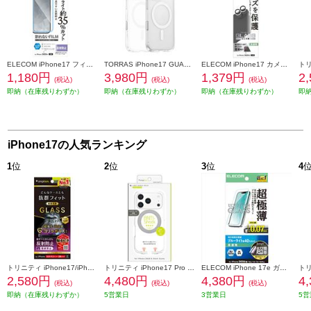
ELECOM iPhone17 フィルム ブルーライトカット 指紋防止 反射防止 PM-A25AFLBLN
TORRAS iPhone17 GUARDIAN-MAG ケース クリア X00FX3033CR
ELECOM iPhone17 カメラレンズガラスフィルム PM-A25AFLLGBK
1,180円
3,980円
1,379円
2
(税込)
(税込)
(税込)
即納（在庫残りわずか）
即納（在庫残りわずか）
即納（在庫残りわずか）
即
iPhone17の人気ランキング
1
位
2
位
3
位
4
トリニティ iPhone17/iPhone 16 Pro ケースとの相性抜群 ゴリラガラス 反射防止 画面保護強化ガラス TR-IP25M2-GLS-GOAG
トリニティ iPhone17 Pro [LIGHT SHIELD Solid MagStand] MagSafe対応 超精密設計 衝撃吸収 リングスタンド付きハイブリッドクリアケース シルバーリングスタンド TR-IP25M3-LDSMS-LSV
ELECOM iPhone 17e ガラスフィルム 超極薄 ブルーライトカット 超簡単貼り付けツール PM-A26SFLGUSTBL
2,580円
4,480円
4,380円
4
(税込)
(税込)
(税込)
即納（在庫残りわずか）
5営業日
3営業日
5営