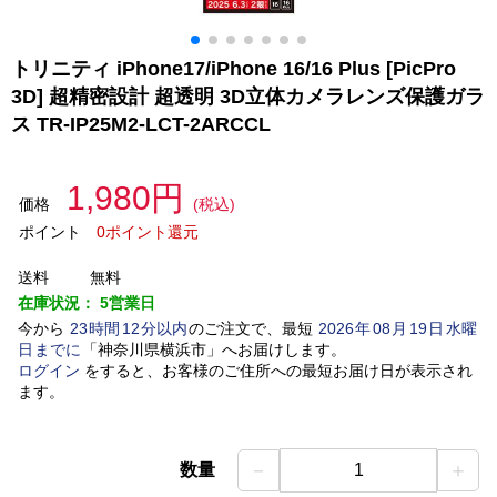
トリニティ iPhone17/iPhone 16/16 Plus [PicPro
3D] 超精密設計 超透明 3D立体カメラレンズ保護ガラ
ス TR-IP25M2-LCT-2ARCCL
1,980円
価格
(税込)
ポイント
0ポイント還元
送料
無料
在庫状況：
5営業日
今から
23
時間
12
分以内
のご注文で、最短
2026
年
08
月
19
日
水曜
日
までに
「
神奈川県横浜市
」
へお届けします。
ログイン
をすると、お客様のご住所への最短お届け日が表示され
ます。
－
＋
数量
1